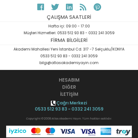
ÇALIŞMA SAATLERİ
Hafta içi: 09:00 - 17:00
Müşteri Hizmetleri: 0533 512 93 83 - 0332 241 3059
FİRMA BİLGİLERİ
Akademi Mahallesi Yeni İstanbul Cd. 317 -7 Selçuklu/KONYA
0533 512 93 83 - 0332 241 3059
bilgi@atlasakademiyayin.com
HESABIM
DİĞER
İLETİŞİM
Çağrı Merkezi
0533 512 93 83 - 0332 241 3059
Copyright © 2008 Atlas Akademi Yayın. Tüm hakları saklıdır.