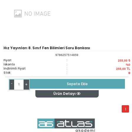
Hız Yayınları 8. Sınıf Fen Bilimleri Soru Bankası
9786257514859
Fiyat
:
255,00 ₺
İskonto
:
%0
İndirimli Fiyat
:
255,00
TL
Stok
:
0
-
Sepete Ekle
+
Ürün Detayı
1