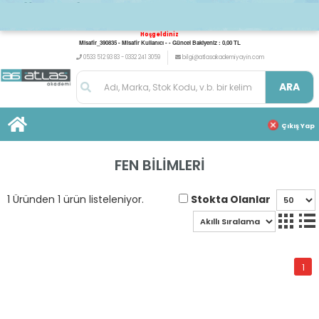
Hoşgeldiniz
Misafir_390835 - Misafir Kullanıcı - - Güncel Bakiyeniz : 0,00 TL
0533 512 93 83 - 0332 241 3059
bilgi@atlasakademiyayin.com
ARA
Çıkış Yap
FEN BİLİMLERİ
Stokta Olanlar
1 Üründen 1 ürün listeleniyor.
1