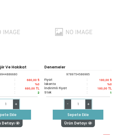
ir Ve Hakikat
Denemeler
9944886680
9789754586985
:
Fiyat
:
680,00 ₺
180,00 ₺
:
İskonto
:
%0
%0
:
İndirimli Fiyat
:
680,00
TL
180,00
TL
:
Stok
:
2
1
+
+
-
pete Ekle
Sepete Ekle
n Detayı
Ürün Detayı