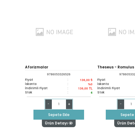
Aforizmalar
Theseus - Romulus
9786053326526
97860533
Fiyat
:
Fiyat
136,00 ₺
İskonto
:
İskonto
%0
İndirimli Fiyat
:
İndirimli Fiyat
136,00
TL
Stok
:
Stok
4
+
-
-
Sepete Ekle
Sepete 
Ürün Detayı
Ürün Det