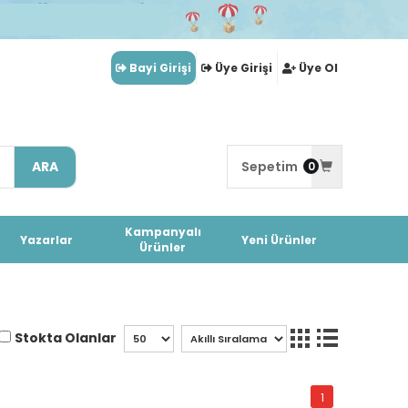
Bayi Girişi
Üye Girişi
Üye Ol
ARA
Sepetim
0
Kampanyalı
Yazarlar
Yeni Ürünler
Ürünler
Stokta Olanlar
1