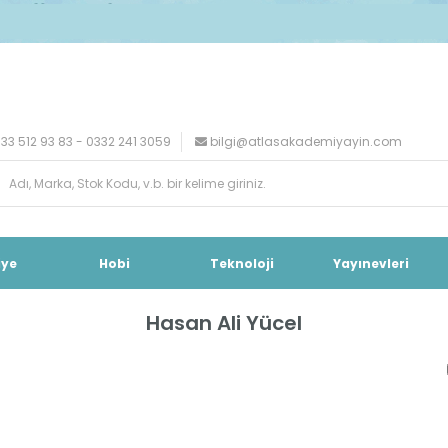
33 512 93 83 - 0332 241 3059
bilgi@atlasakademiyayin.com
iye
Hobi
Teknoloji
Yayınevleri
Hasan Ali Yücel