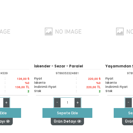
İskender - Sezar - Paralel
Yaşamımdan Şi
24539
9786053324881
978
Hayatlar
:
Fiyat
:
Fiyat
136,00 ₺
220,00 ₺
:
İskonto
:
İskonto
%0
%0
:
İndirimli Fiyat
:
İndirimli Fiyat
136,00
TL
220,00
TL
:
Stok
:
Stok
2
2
+
+
-
-
Ekle
Sepete Ekle
Se
ayı
Ürün Detayı
Ürü