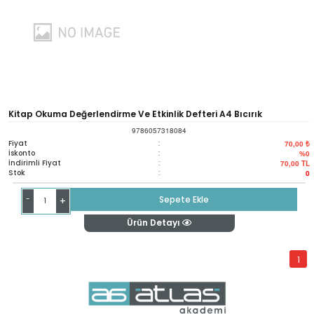
Kitap Okuma Değerlendirme Ve Etkinlik Defteri A4 Bıcırık
9786057318084
Fiyat
:
70,00 ₺
İskonto
:
%0
İndirimli Fiyat
:
70,00
TL
Stok
:
0
-
Sepete Ekle
+
Ürün Detayı
1