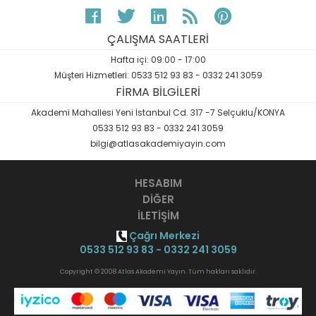
ÇALIŞMA SAATLERİ
Hafta içi: 09:00 - 17:00
Müşteri Hizmetleri: 0533 512 93 83 - 0332 241 3059
FİRMA BİLGİLERİ
Akademi Mahallesi Yeni İstanbul Cd. 317 -7 Selçuklu/KONYA
0533 512 93 83 - 0332 241 3059
bilgi@atlasakademiyayin.com
HESABIM
DİĞER
İLETİŞİM
Çağrı Merkezi
0533 512 93 83 - 0332 241 3059
Copyright © 2008 Atlas Akademi Yayın. Tüm hakları saklıdır.