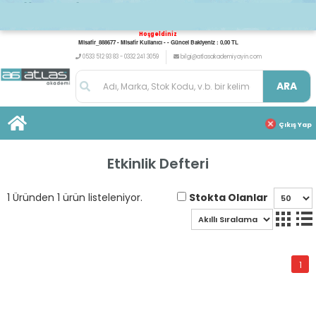
Hoşgeldiniz
Misafir_888677 - Misafir Kullanıcı - - Güncel Bakiyeniz : 0,00 TL
0533 512 93 83 - 0332 241 3059
bilgi@atlasakademiyayin.com
ARA
Çıkış Yap
Etkinlik Defteri
Stokta Olanlar
1 Üründen 1 ürün listeleniyor.
1