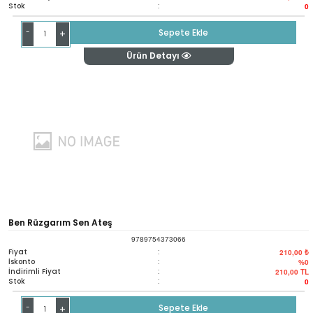
Stok
:
0
-
Sepete Ekle
+
Ürün Detayı
Ben Rüzgarım Sen Ateş
9789754373066
Fiyat
:
210,00 ₺
İskonto
:
%0
İndirimli Fiyat
:
210,00
TL
Stok
:
0
-
Sepete Ekle
+