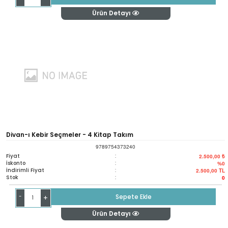
Ürün Detayı
Divan-ı Kebir Seçmeler - 4 Kitap Takım
9789754373240
Fiyat
:
2.500,00 ₺
İskonto
:
%0
İndirimli Fiyat
:
2.500,00
TL
Stok
:
0
-
Sepete Ekle
+
Ürün Detayı