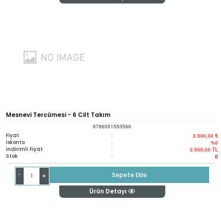
Mesnevi Tercümesi - 6 Cilt Takım
9786051553566
Fiyat
:
2.500,00 ₺
İskonto
:
%0
İndirimli Fiyat
:
2.500,00
TL
Stok
:
0
-
Sepete Ekle
+
Ürün Detayı