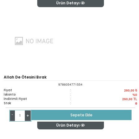
Ürün Detayı
Allah De Ötesini Bırak
9786054771554
Fiyat
:
260,00 ₺
İskonto
:
%0
İndirimli Fiyat
:
260,00
TL
Stok
:
0
-
Sepete Ekle
+
Ürün Detayı