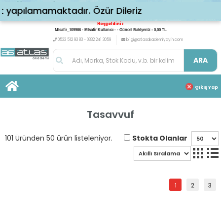
amamaktadır. Özür Dileriz
Hoşgeldiniz
Misafir_109986 - Misafir Kullanıcı - - Güncel Bakiyeniz : 0,00 TL
0533 512 93 83 - 0332 241 3059
bilgi@atlasakademiyayin.com
ARA
Çıkış Yap
Tasavvuf
Stokta Olanlar
101 Üründen 50 ürün listeleniyor.
1
2
3