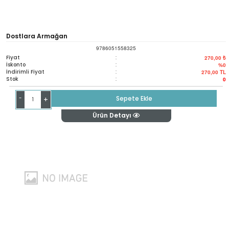
Dostlara Armağan
9786051558325
Fiyat
:
270,00 ₺
İskonto
:
%0
İndirimli Fiyat
:
270,00
TL
Stok
:
0
-
Sepete Ekle
+
Ürün Detayı