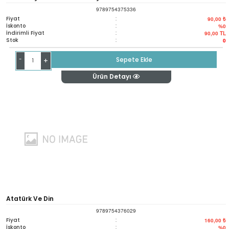
9789754375336
Fiyat
:
90,00 ₺
İskonto
:
%0
İndirimli Fiyat
:
90,00
TL
Stok
:
0
-
Sepete Ekle
+
Ürün Detayı
Atatürk Ve Din
9789754376029
Fiyat
:
160,00 ₺
İskonto
:
%0