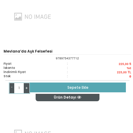
Mevlana’da Aşk Felsefesi
9789754377712
Fiyat
:
225,00 ₺
İskonto
:
%0
İndirimli Fiyat
:
225,00
TL
Stok
:
0
-
Sepete Ekle
+
Ürün Detayı