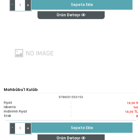
-
Sepete Ekle
+
Ürün Detayı
Mahbûbu'l Kulûb
9786051553153
Fiyat
:
18,00 ₺
İskonto
:
%0
İndirimli Fiyat
:
18,00
TL
Stok
:
0
-
Sepete Ekle
+
Ürün Detayı