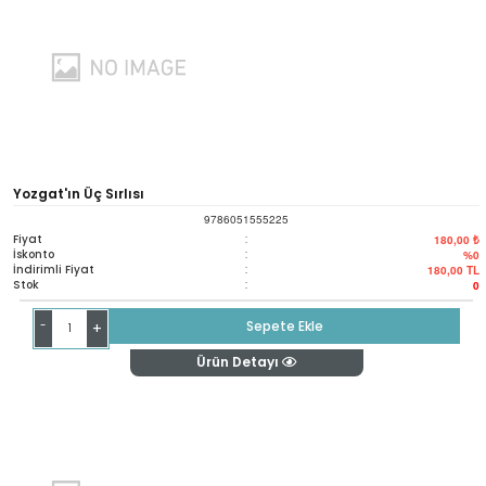
Yozgat'ın Üç Sırlısı
9786051555225
Fiyat
:
180,00 ₺
İskonto
:
%0
İndirimli Fiyat
:
180,00
TL
Stok
:
0
-
Sepete Ekle
+
Ürün Detayı