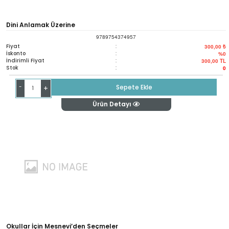
Dini Anlamak Üzerine
9789754374957
Fiyat
:
300,00 ₺
İskonto
:
%0
İndirimli Fiyat
:
300,00
TL
Stok
:
0
-
Sepete Ekle
+
Ürün Detayı
Okullar İçin Mesnevi’den Seçmeler