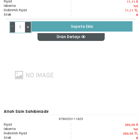
Fiyat
:
11,11 ₺
İskonto
:
%0
İndirimli Fiyat
:
11,11
TL
Stok
:
0
-
Sepete Ekle
+
Ürün Detayı
Allah Sizin Sahibinizdir
9786053111825
Fiyat
:
260,00 ₺
İskonto
:
%0
İndirimli Fiyat
:
260,00
TL
Stok
:
0