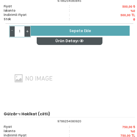
9786254080845
Kokularından Sevgi Esintileri
Fiyat
:
500,00 ₺
İskonto
:
%0
İndirimli Fiyat
:
500,00
TL
Stok
:
0
-
Sepete Ekle
+
Ürün Detayı
Gülzâr-ı Hakîkat (ciltli)
9786254080920
Fiyat
:
750,00 ₺
İskonto
:
%0
İndirimli Fiyat
:
750,00
TL