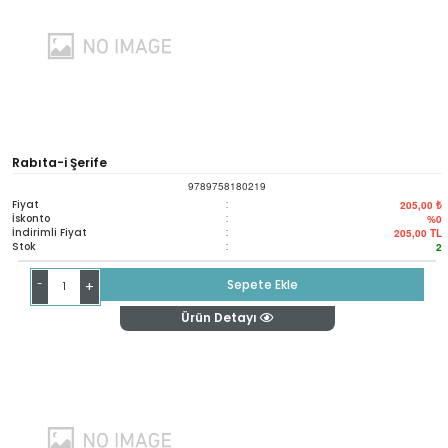
Rabıta-i Şerife
9789758180219
Fiyat
:
205,00 ₺
İskonto
:
%0
İndirimli Fiyat
:
205,00
TL
Stok
:
2
-
Sepete Ekle
+
Ürün Detayı