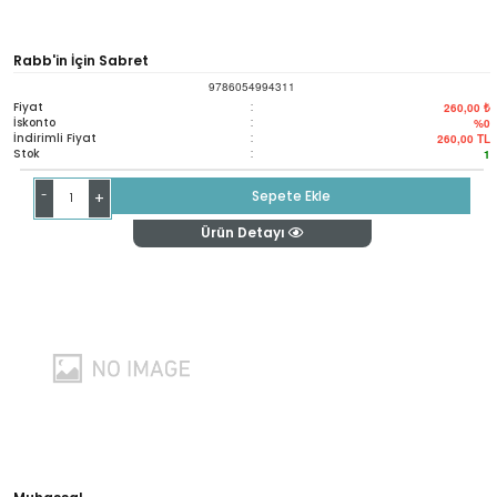
Rabb'in İçin Sabret
9786054994311
Fiyat
:
260,00 ₺
İskonto
:
%0
İndirimli Fiyat
:
260,00
TL
Stok
:
1
-
Sepete Ekle
+
Ürün Detayı