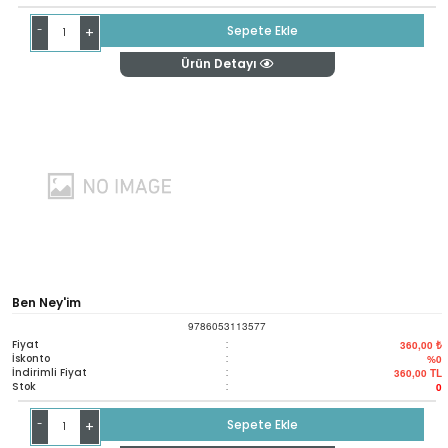
-
Sepete Ekle
+
Ürün Detayı
Ben Ney'im
9786053113577
Fiyat
:
360,00 ₺
İskonto
:
%0
İndirimli Fiyat
:
360,00
TL
Stok
:
0
-
Sepete Ekle
+