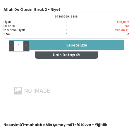
Allah De Ötesini Bırak 2 - Niyet
9786059913348
Fiyat
:
260,00 ₺
İskonto
:
%0
İndirimli Fiyat
:
260,00
TL
Stok
:
0
-
Sepete Ekle
+
Ürün Detayı
Nesayimü'l-mahabbe Min Şemayimü'l-fütüvve - Yiğitlik