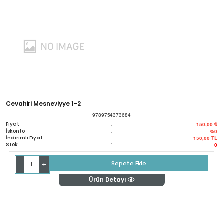
Cevahiri Mesneviyye 1-2
9789754373684
Fiyat
:
150,00 ₺
İskonto
:
%0
İndirimli Fiyat
:
150,00
TL
Stok
:
0
-
Sepete Ekle
+
Ürün Detayı