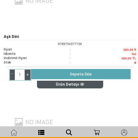
Aşk Dini
9789754377736
Fiyat
:
380,00 ₺
İskonto
:
%0
İndirimli Fiyat
:
380,00
TL
Stok
:
0
-
Sepete Ekle
+
Ürün Detayı