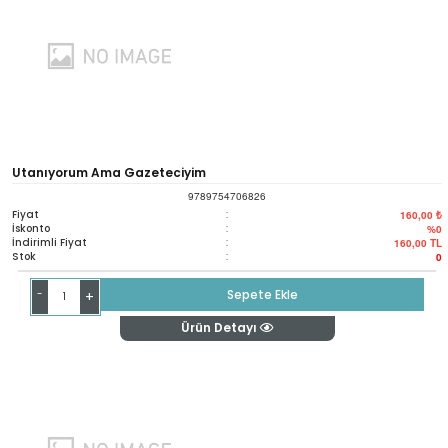
Utanıyorum Ama Gazeteciyim
9789754706826
Fiyat
:
160,00 ₺
İskonto
:
%0
İndirimli Fiyat
:
160,00
TL
Stok
:
0
-
Sepete Ekle
+
Ürün Detayı