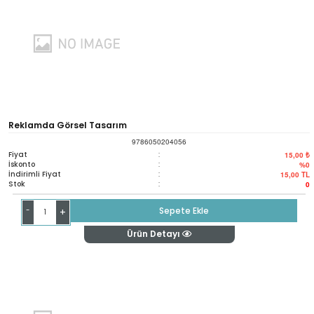
Reklamda Görsel Tasarım
9786050204056
Fiyat
:
15,00 ₺
İskonto
:
%0
İndirimli Fiyat
:
15,00
TL
Stok
:
0
-
Sepete Ekle
+
Ürün Detayı