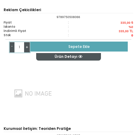
Reklam Çekicilikleri
9789750508066
Fiyat
:
335,00 ₺
İskonto
:
%0
İndirimli Fiyat
:
335,00
TL
Stok
:
0
-
Sepete Ekle
+
Ürün Detayı
Kurumsal İletişim: Teoriden Pratiğe