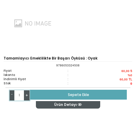
Tamamlayıcı Emeklilikte Bir Başarı Öyküsü : Oyak
9786053324508
Fiyat
:
60,00 ₺
İskonto
:
%0
İndirimli Fiyat
:
60,00
TL
Stok
:
0
-
Sepete Ekle
+
Ürün Detayı