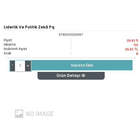
Liderlik Ve Politik Zekâ Pq
9786053326687
Fiyat
:
29,63 ₺
İskonto
:
%0
İndirimli Fiyat
:
29,63
TL
Stok
:
0
-
Sepete Ekle
+
Ürün Detayı