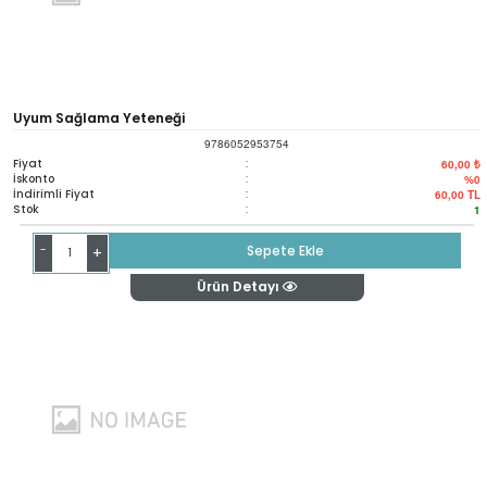
Uyum Sağlama Yeteneği
9786052953754
Fiyat
:
60,00 ₺
İskonto
:
%0
İndirimli Fiyat
:
60,00
TL
Stok
:
1
-
Sepete Ekle
+
Ürün Detayı