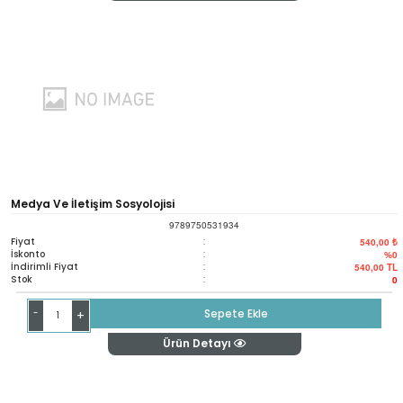
Medya Ve İletişim Sosyolojisi
9789750531934
Fiyat
:
540,00 ₺
İskonto
:
%0
İndirimli Fiyat
:
540,00
TL
Stok
:
0
-
Sepete Ekle
+
Ürün Detayı