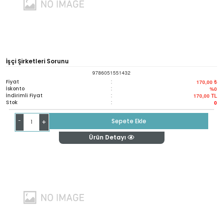
İşçi Şirketleri Sorunu
9786051551432
Fiyat
:
170,00 ₺
İskonto
:
%0
İndirimli Fiyat
:
170,00
TL
Stok
:
0
-
Sepete Ekle
+
Ürün Detayı