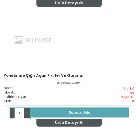
Ürün Detayı
Yönetimde Çığır Açan Fikirler Ve Gururlar
9786053322894
Fiyat
:
31,48 ₺
İskonto
:
%0
İndirimli Fiyat
:
31,48
TL
Stok
:
0
-
Sepete Ekle
+
Ürün Detayı