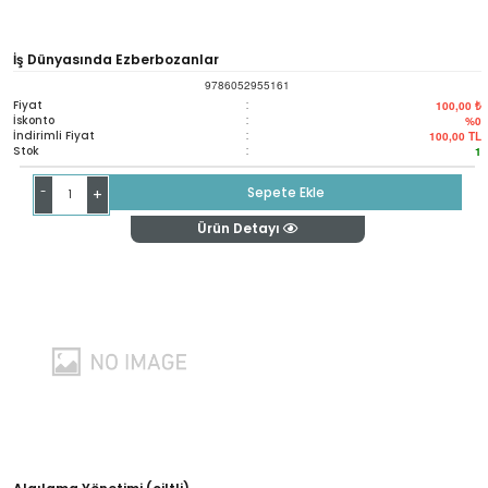
İş Dünyasında Ezberbozanlar
9786052955161
Fiyat
:
100,00 ₺
İskonto
:
%0
İndirimli Fiyat
:
100,00
TL
Stok
:
1
-
Sepete Ekle
+
Ürün Detayı