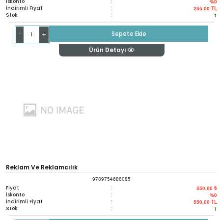
İskonto
:
%0
İndirimli Fiyat
:
255,00
TL
Stok
:
1
-
Sepete Ekle
+
Ürün Detayı
Reklam Ve Reklamcılık
9789754688085
Fiyat
:
550,00 ₺
İskonto
:
%0
İndirimli Fiyat
:
550,00
TL
Stok
:
1