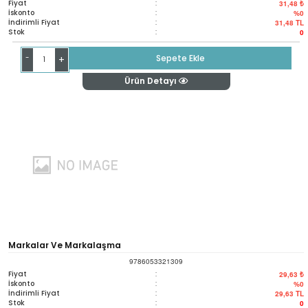
Fiyat
:
31,48 ₺
İskonto
:
%0
İndirimli Fiyat
:
31,48
TL
Stok
:
0
-
Sepete Ekle
+
Ürün Detayı
Markalar Ve Markalaşma
9786053321309
Fiyat
:
29,63 ₺
İskonto
:
%0
İndirimli Fiyat
:
29,63
TL
Stok
:
0