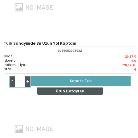
Türk Sanayiinde Bir Uzun Yol Kaptanı
9786053325932
Fiyat
:
20,37 ₺
İskonto
:
%0
İndirimli Fiyat
:
20,37
TL
Stok
:
0
-
Sepete Ekle
+
Ürün Detayı