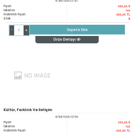
9789750512797
Fiyat
:
450,00 ₺
İskonto
:
%0
İndirimli Fiyat
:
450,00
TL
Stok
:
0
-
Sepete Ekle
+
Ürün Detayı
Kültür, Farklılık Ve İletişim
9789750515750
Fiyat
:
430,00 ₺
İskonto
:
%0
İndirimli Fiyat
:
430,00
TL