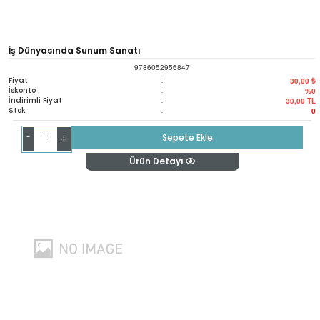
İş Dünyasında Sunum Sanatı
9786052956847
Fiyat
:
30,00 ₺
İskonto
:
%0
İndirimli Fiyat
:
30,00
TL
Stok
:
0
-
Sepete Ekle
+
Ürün Detayı