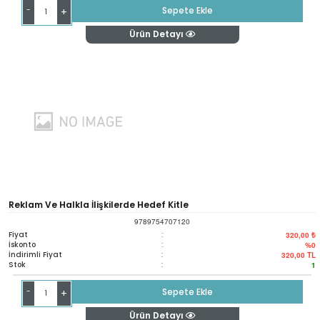
-
Sepete Ekle
+
Ürün Detayı
Reklam Ve Halkla İlişkilerde Hedef Kitle
9789754707120
Fiyat
:
320,00 ₺
İskonto
:
%0
İndirimli Fiyat
:
320,00
TL
Stok
:
1
-
Sepete Ekle
+
Ürün Detayı