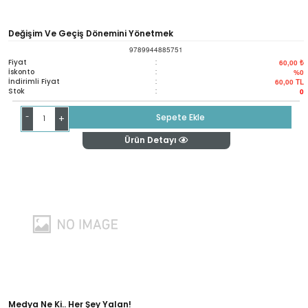
Değişim Ve Geçiş Dönemini Yönetmek
9789944885751
Fiyat
:
60,00 ₺
İskonto
:
%0
İndirimli Fiyat
:
60,00
TL
Stok
:
0
-
Sepete Ekle
+
Ürün Detayı
Medya Ne Ki.. Her Şey Yalan!