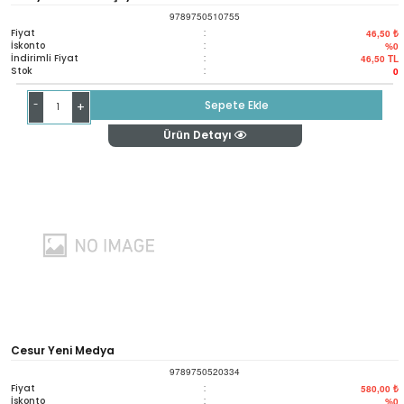
9789750510755
Fiyat
:
46,50 ₺
İskonto
:
%0
İndirimli Fiyat
:
46,50
TL
Stok
:
0
-
Sepete Ekle
+
Ürün Detayı
Cesur Yeni Medya
9789750520334
Fiyat
:
580,00 ₺
İskonto
:
%0