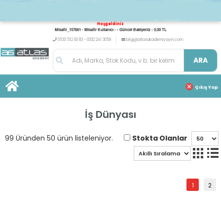
Hoşgeldiniz
Misafir_157661 - Misafir Kullanıcı - - Güncel Bakiyeniz : 0,00 TL
0533 512 93 83 - 0332 241 3059
bilgi@atlasakademiyayin.com
ARA
Çıkış Yap
İş Dünyası
Stokta Olanlar
99 Üründen 50 ürün listeleniyor.
1
2