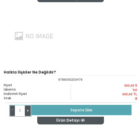
Halkla İlişkiler Ne Değildir?
9786050203479
Fiyat
:
300,00 ₺
İskonto
:
%0
İndirimli Fiyat
:
300,00
TL
Stok
:
0
-
Sepete Ekle
+
Ürün Detayı