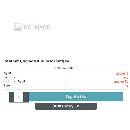
Internet Çağında Kurumsal İletişim
9789754688467
Fiyat
:
200,00 ₺
İskonto
:
%0
İndirimli Fiyat
:
200,00
TL
Stok
:
0
-
Sepete Ekle
+
Ürün Detayı