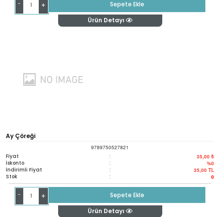
-
Sepete Ekle
+
Ürün Detayı
Ay Çöreği
9789750527821
Fiyat
:
35,00 ₺
İskonto
:
%0
İndirimli Fiyat
:
35,00
TL
Stok
:
0
-
Sepete Ekle
+
Ürün Detayı