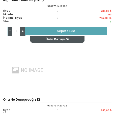
Algılama Yönetimi (ciltli)
9789751419996
Fiyat
:
785,00 ₺
İskonto
:
%0
İndirimli Fiyat
:
785,00
TL
Stok
:
1
-
Sepete Ekle
+
Ürün Detayı
Ona Ne Danışacağız Ki
9789751420732
Fiyat
:
255,00 ₺