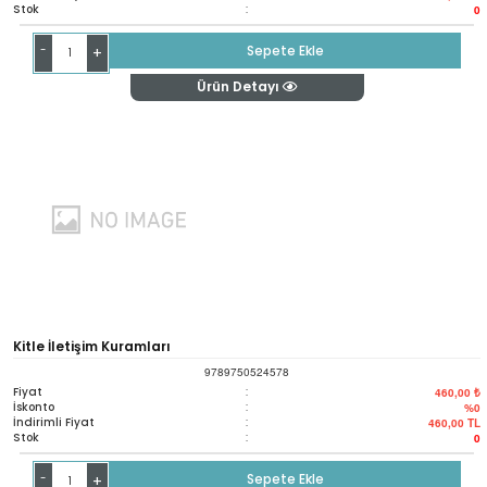
Stok
:
0
-
Sepete Ekle
+
Ürün Detayı
Kitle İletişim Kuramları
9789750524578
Fiyat
:
460,00 ₺
İskonto
:
%0
İndirimli Fiyat
:
460,00
TL
Stok
:
0
-
Sepete Ekle
+