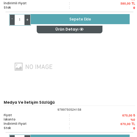
İndirimli Fiyat
:
580,00
TL
Stok
:
0
-
Sepete Ekle
+
Ürün Detayı
Medya Ve İletişim Sözlüğü
9789750524158
Fiyat
:
670,00 ₺
İskonto
:
%0
İndirimli Fiyat
:
670,00
TL
Stok
:
0