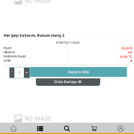
Her Şeyi Satarım, Ruhum Hariç 2
9789752115026
Fiyat
:
20,00 ₺
İskonto
:
%0
İndirimli Fiyat
:
20,00
TL
Stok
:
0
-
Sepete Ekle
+
Ürün Detayı