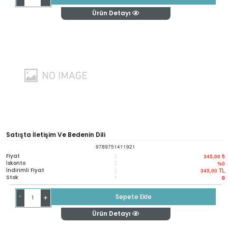
Ürün Detayı
Satışta İletişim Ve Bedenin Dili
9789751411921
Fiyat
:
345,00 ₺
İskonto
:
%0
İndirimli Fiyat
:
345,00
TL
Stok
:
0
-
Sepete Ekle
+
Ürün Detayı