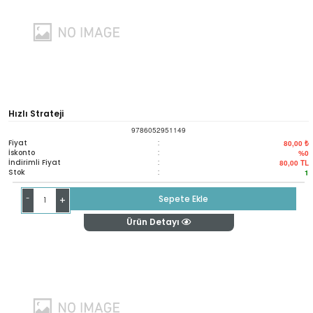
Hızlı Strateji
9786052951149
Fiyat
:
80,00 ₺
İskonto
:
%0
İndirimli Fiyat
:
80,00
TL
Stok
:
1
-
Sepete Ekle
+
Ürün Detayı