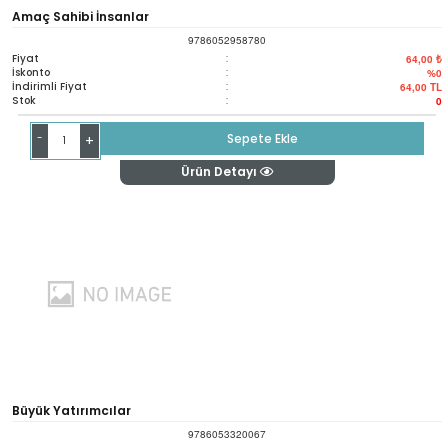
Amaç Sahibi İnsanlar
9786052958780
Fiyat
:
64,00 ₺
İskonto
:
%0
İndirimli Fiyat
:
64,00
TL
Stok
:
0
-
Sepete Ekle
+
Ürün Detayı
Büyük Yatırımcılar
9786053320067