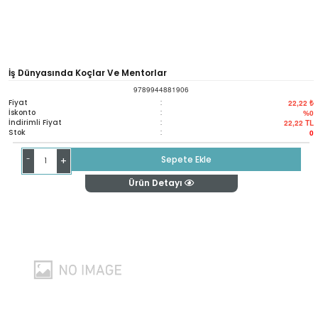
İş Dünyasında Koçlar Ve Mentorlar
9789944881906
Fiyat
:
22,22 ₺
İskonto
:
%0
İndirimli Fiyat
:
22,22
TL
Stok
:
0
-
Sepete Ekle
+
Ürün Detayı