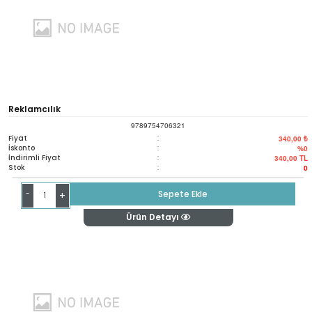
Reklamcılık
9789754706321
Fiyat
:
340,00 ₺
İskonto
:
%0
İndirimli Fiyat
:
340,00
TL
Stok
:
0
-
Sepete Ekle
+
Ürün Detayı