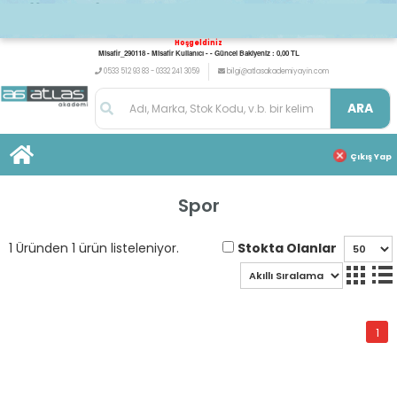
Hoşgeldiniz
Misafir_290118 - Misafir Kullanıcı - - Güncel Bakiyeniz : 0,00 TL
0533 512 93 83 - 0332 241 3059
bilgi@atlasakademiyayin.com
ARA
Çıkış Yap
Spor
Stokta Olanlar
1 Üründen 1 ürün listeleniyor.
1