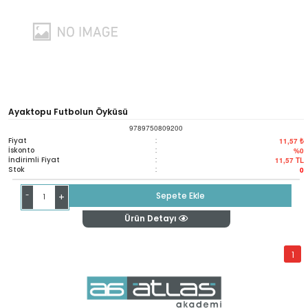
Ayaktopu Futbolun Öyküsü
9789750809200
Fiyat
:
11,57 ₺
İskonto
:
%0
İndirimli Fiyat
:
11,57
TL
Stok
:
0
-
Sepete Ekle
+
Ürün Detayı
1