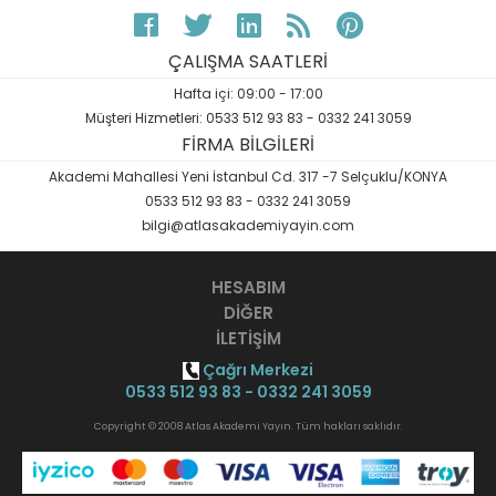
ÇALIŞMA SAATLERİ
Hafta içi: 09:00 - 17:00
Müşteri Hizmetleri: 0533 512 93 83 - 0332 241 3059
FİRMA BİLGİLERİ
Akademi Mahallesi Yeni İstanbul Cd. 317 -7 Selçuklu/KONYA
0533 512 93 83 - 0332 241 3059
bilgi@atlasakademiyayin.com
HESABIM
DİĞER
İLETİŞİM
Çağrı Merkezi
0533 512 93 83 - 0332 241 3059
Copyright © 2008 Atlas Akademi Yayın. Tüm hakları saklıdır.