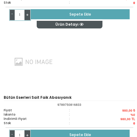
Stok
:
0
-
Sepete Ekle
+
Ürün Detayı
Bütün Eserleri Sait Faik Abasıyanık
9789750816833
Fiyat
:
980,00 ₺
İskonto
:
%0
İndirimli Fiyat
:
980,00
TL
Stok
:
0
-
Sepete Ekle
+