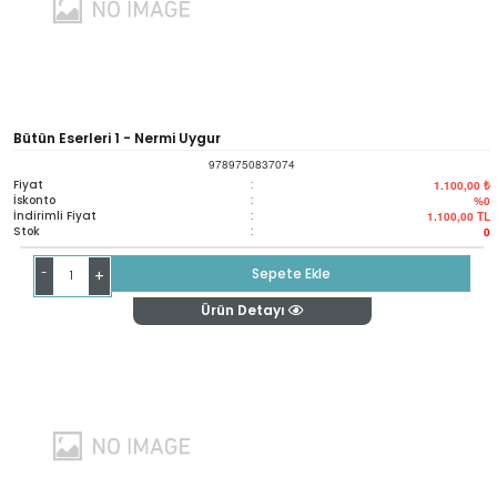
Bütün Eserleri 1 - Nermi Uygur
9789750837074
Fiyat
:
1.100,00 ₺
İskonto
:
%0
İndirimli Fiyat
:
1.100,00
TL
Stok
:
0
-
Sepete Ekle
+
Ürün Detayı