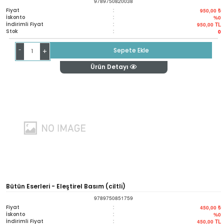
9789750820038
Fiyat
:
950,00 ₺
İskonto
:
%0
İndirimli Fiyat
:
950,00
TL
Stok
:
0
-
Sepete Ekle
+
Ürün Detayı
Bütün Eserleri - Eleştirel Basım (ciltli)
9789750851759
Fiyat
:
450,00 ₺
İskonto
:
%0
İndirimli Fiyat
:
450,00
TL