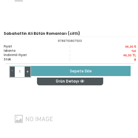
Sabahattin Ali Bütün Romanları (ciltli)
9789750807503
Fiyat
:
46,30 ₺
İskonto
:
%0
İndirimli Fiyat
:
46,30
TL
Stok
:
0
-
Sepete Ekle
+
Ürün Detayı