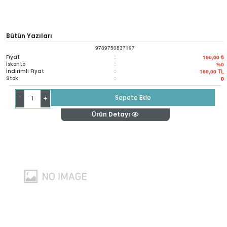
Bütün Yazıları
9789750837197
Fiyat
:
160,00 ₺
İskonto
:
%0
İndirimli Fiyat
:
160,00
TL
Stok
:
0
-
Sepete Ekle
+
Ürün Detayı