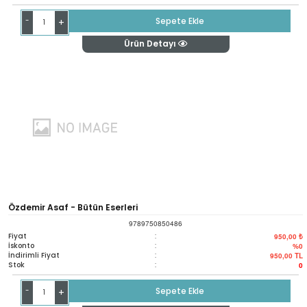
-
Sepete Ekle
+
Ürün Detayı
Özdemir Asaf - Bütün Eserleri
9789750850486
Fiyat
:
950,00 ₺
İskonto
:
%0
İndirimli Fiyat
:
950,00
TL
Stok
:
0
-
Sepete Ekle
+