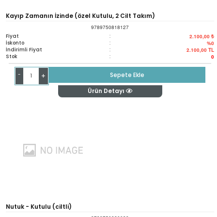
Kayıp Zamanın İzinde (özel Kutulu, 2 Cilt Takım)
9789750818127
Fiyat
:
2.100,00 ₺
İskonto
:
%0
İndirimli Fiyat
:
2.100,00
TL
Stok
:
0
-
Sepete Ekle
+
Ürün Detayı
Nutuk - Kutulu (ciltli)