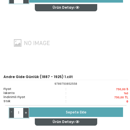
Ürün Detayı
Andre Gide Günlük (1887 - 1925) 1.cilt
9789750852558
Fiyat
:
750,00 ₺
İskonto
:
%0
İndirimli Fiyat
:
750,00
TL
Stok
:
0
-
Sepete Ekle
+
Ürün Detayı