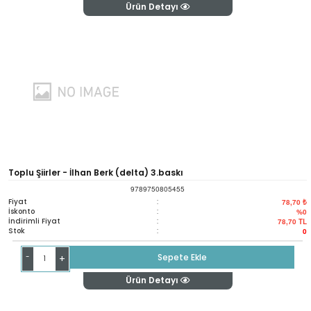
Ürün Detayı
Toplu Şiirler - İlhan Berk (delta) 3.baskı
9789750805455
Fiyat
:
78,70 ₺
İskonto
:
%0
İndirimli Fiyat
:
78,70
TL
Stok
:
0
-
Sepete Ekle
+
Ürün Detayı