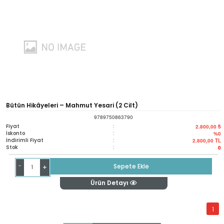
Bütün Hikâyeleri – Mahmut Yesari (2 Cilt)
9789750863790
Fiyat
:
2.800,00 ₺
İskonto
:
%0
İndirimli Fiyat
:
2.800,00
TL
Stok
:
0
-
Sepete Ekle
+
Ürün Detayı
1