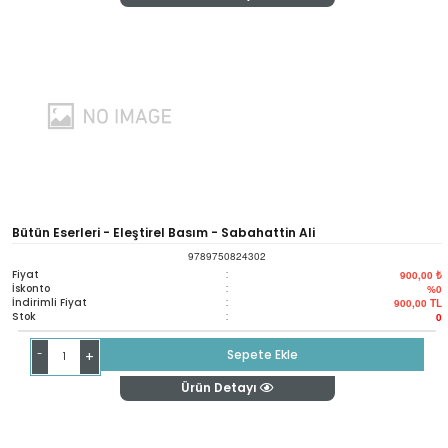
Bütün Eserleri - Eleştirel Basım - Sabahattin Ali
9789750824302
Fiyat
:
900,00 ₺
İskonto
:
%0
İndirimli Fiyat
:
900,00
TL
Stok
:
0
-
Sepete Ekle
+
Ürün Detayı