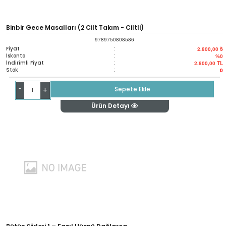
Binbir Gece Masalları (2 Cilt Takım - Ciltli)
9789750808586
Fiyat
:
2.800,00 ₺
İskonto
:
%0
İndirimli Fiyat
:
2.800,00
TL
Stok
:
0
-
Sepete Ekle
+
Ürün Detayı