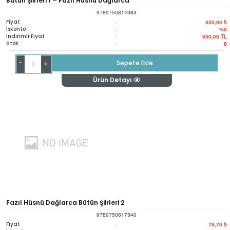
Bütün Şiirleri 1 – Fazıl Hüsnü Dağlarca
9789750814983
Fiyat
:
950,00 ₺
İskonto
:
%0
İndirimli Fiyat
:
950,00
TL
Stok
:
0
-
Sepete Ekle
+
Ürün Detayı
Fazıl Hüsnü Dağlarca Bütün Şiirleri 2
9789750817540
Fiyat
:
78,70 ₺