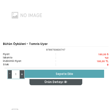
Bütün Öyküleri - Tomris Uyar
9789750830747
Fiyat
:
180,00 ₺
İskonto
:
%0
İndirimli Fiyat
:
180,00
TL
Stok
:
0
-
Sepete Ekle
+
Ürün Detayı