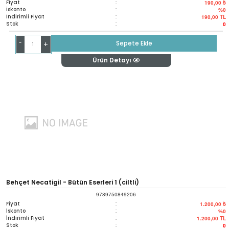
Fiyat
:
190,00 ₺
İskonto
:
%0
İndirimli Fiyat
:
190,00
TL
Stok
:
0
-
Sepete Ekle
+
Ürün Detayı
Behçet Necatigil - Bütün Eserleri 1 (ciltli)
9789750849206
Fiyat
:
1.200,00 ₺
İskonto
:
%0
İndirimli Fiyat
:
1.200,00
TL
Stok
:
0