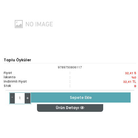
Toplu Öyküler
9789750806117
Fiyat
:
32,41 ₺
İskonto
:
%0
İndirimli Fiyat
:
32,41
TL
Stok
:
0
-
Sepete Ekle
+
Ürün Detayı