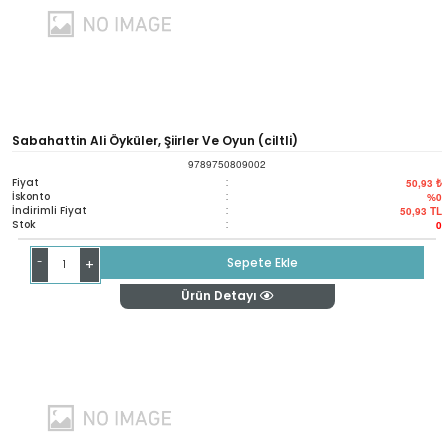
Sabahattin Ali Öyküler, Şiirler Ve Oyun (ciltli)
9789750809002
Fiyat
:
50,93 ₺
İskonto
:
%0
İndirimli Fiyat
:
50,93
TL
Stok
:
0
-
Sepete Ekle
+
Ürün Detayı