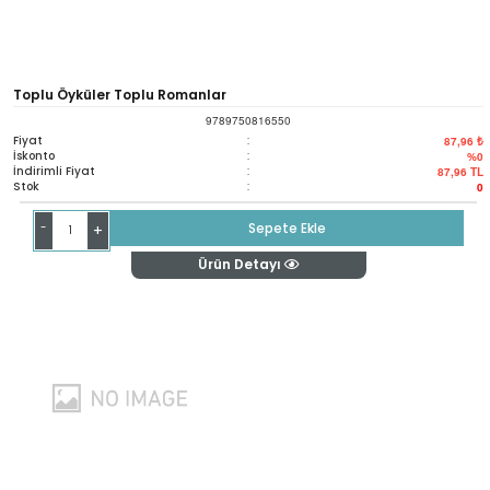
Toplu Öyküler Toplu Romanlar
9789750816550
Fiyat
:
87,96 ₺
İskonto
:
%0
İndirimli Fiyat
:
87,96
TL
Stok
:
0
-
Sepete Ekle
+
Ürün Detayı