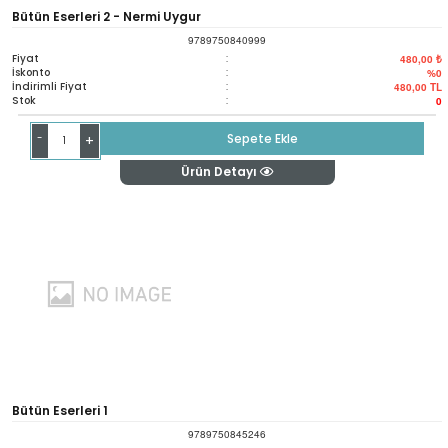
Bütün Eserleri 2 - Nermi Uygur
9789750840999
Fiyat
:
480,00 ₺
İskonto
:
%0
İndirimli Fiyat
:
480,00
TL
Stok
:
0
-
Sepete Ekle
+
Ürün Detayı
Bütün Eserleri 1
9789750845246