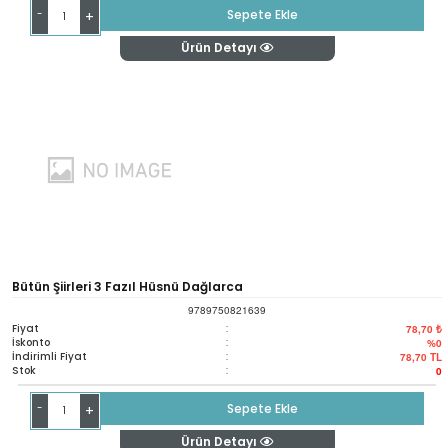
-
Sepete Ekle
+
Ürün Detayı
Bütün Şiirleri 3 Fazıl Hüsnü Dağlarca
9789750821639
Fiyat
:
78,70 ₺
İskonto
:
%0
İndirimli Fiyat
:
78,70
TL
Stok
:
0
-
Sepete Ekle
+
Ürün Detayı