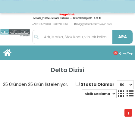
Hoşgeldiniz
Misafir_716934 - Misafir Kullanıcı - - Güncel Bakiyeniz : 0,00 TL
0533 512 93 83 - 0332 241 3059
bilgi@atlasakademiyayin.com
ARA
Çıkış Yap
Delta Dizisi
Stokta Olanlar
25 Üründen 25 ürün listeleniyor.
1