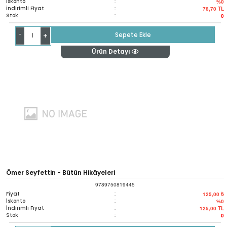
İskonto
:
%0
İndirimli Fiyat
:
78,70
TL
Stok
:
0
-
Sepete Ekle
+
Ürün Detayı
Ömer Seyfettin - Bütün Hikâyeleri
9789750819445
Fiyat
:
125,00 ₺
İskonto
:
%0
İndirimli Fiyat
:
125,00
TL
Stok
:
0