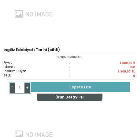
İngiliz Edebiyatı Tarihi (ciltli)
9789750806643
Fiyat
:
1.800,00 ₺
İskonto
:
%0
İndirimli Fiyat
:
1.800,00
TL
Stok
:
0
-
Sepete Ekle
+
Ürün Detayı