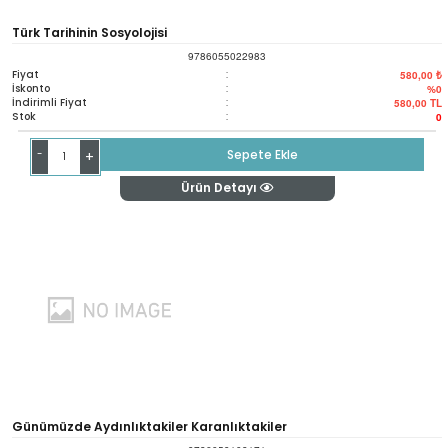
Türk Tarihinin Sosyolojisi
9786055022983
Fiyat
:
580,00 ₺
İskonto
:
%0
İndirimli Fiyat
:
580,00
TL
Stok
:
0
-
Sepete Ekle
+
Ürün Detayı
Günümüzde Aydınlıktakiler Karanlıktakiler