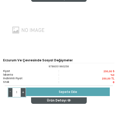
Erzurum Ve Çevresinde Sosyal Değişmeler
9786051960258
Fiyat
:
250,00 ₺
İskonto
:
%0
İndirimli Fiyat
:
250,00
TL
Stok
:
0
-
Sepete Ekle
+
Ürün Detayı