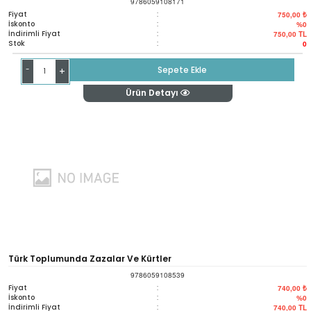
9786059108171
Fiyat
:
750,00 ₺
İskonto
:
%0
İndirimli Fiyat
:
750,00
TL
Stok
:
0
-
Sepete Ekle
+
Ürün Detayı
Türk Toplumunda Zazalar Ve Kürtler
9786059108539
Fiyat
:
740,00 ₺
İskonto
:
%0
İndirimli Fiyat
:
740,00
TL