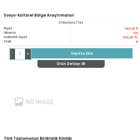
Sosyo-kültürel Bölge Araştırmaları
9786059427784
Fiyat
:
350,00 ₺
İskonto
:
%0
İndirimli Fiyat
:
350,00
TL
Stok
:
0
-
Sepete Ekle
+
Ürün Detayı
Türk Toplumunun Birliktelik Kimliği