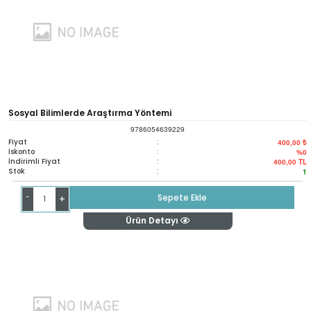
Sosyal Bilimlerde Araştırma Yöntemi
9786054639229
Fiyat
:
400,00 ₺
İskonto
:
%0
İndirimli Fiyat
:
400,00
TL
Stok
:
1
-
Sepete Ekle
+
Ürün Detayı