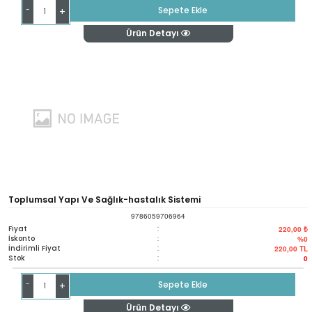
-
Sepete Ekle
+
Ürün Detayı
Toplumsal Yapı Ve Sağlık-hastalık Sistemi
9786059706964
Fiyat
:
220,00 ₺
İskonto
:
%0
İndirimli Fiyat
:
220,00
TL
Stok
:
0
-
Sepete Ekle
+
Ürün Detayı