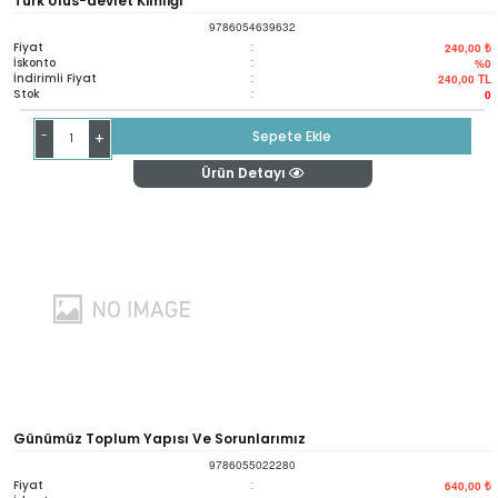
Türk Ulus-devlet Kimliği
9786054639632
Fiyat
:
240,00 ₺
İskonto
:
%0
İndirimli Fiyat
:
240,00
TL
Stok
:
0
-
Sepete Ekle
+
Ürün Detayı
Günümüz Toplum Yapısı Ve Sorunlarımız
9786055022280
Fiyat
:
640,00 ₺