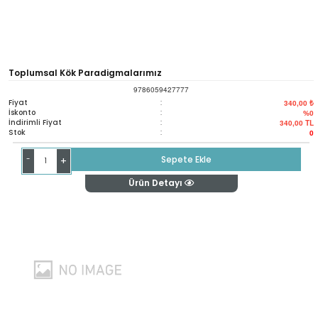
Toplumsal Kök Paradigmalarımız
9786059427777
Fiyat
:
340,00 ₺
İskonto
:
%0
İndirimli Fiyat
:
340,00
TL
Stok
:
0
-
Sepete Ekle
+
Ürün Detayı