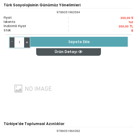
Türk Sosyolojisinin Günümüz Yönelimleri
9786051963594
Fiyat
:
200,00 ₺
İskonto
:
%0
İndirimli Fiyat
:
200,00
TL
Stok
:
0
-
Sepete Ekle
+
Ürün Detayı
Türkiye'de Toplumsal Azınlıklar
9786051964362