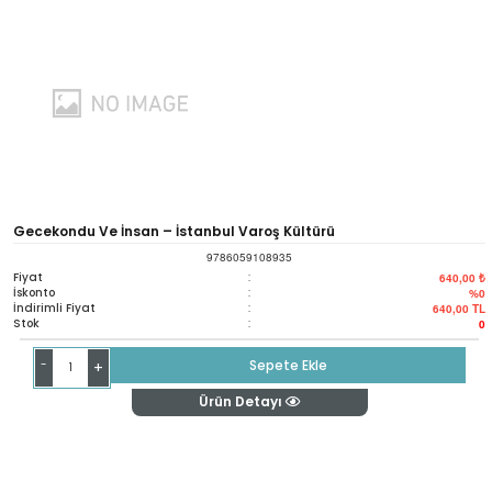
Gecekondu Ve İnsan – İstanbul Varoş Kültürü
9786059108935
Fiyat
:
640,00 ₺
İskonto
:
%0
İndirimli Fiyat
:
640,00
TL
Stok
:
0
-
Sepete Ekle
+
Ürün Detayı