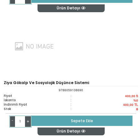
Ürün Detayı
Ziya Gökalp Ve Sosyolojik Düşünce Sistemi
9786059108690
Fiyat
:
400,00 ₺
İskonto
:
%0
İndirimli Fiyat
:
400,00
TL
Stok
:
0
-
Sepete Ekle
+
Ürün Detayı