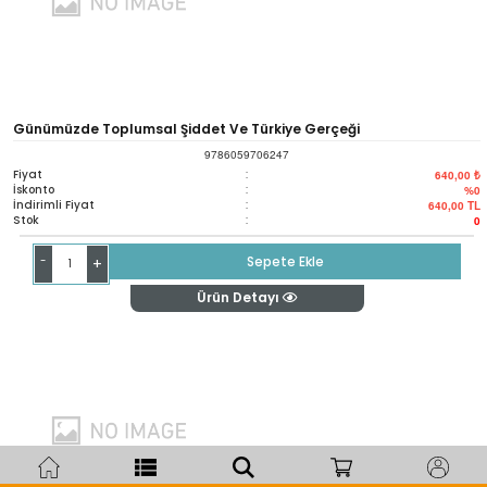
Günümüzde Toplumsal Şiddet Ve Türkiye Gerçeği
9786059706247
Fiyat
:
640,00 ₺
İskonto
:
%0
İndirimli Fiyat
:
640,00
TL
Stok
:
0
-
Sepete Ekle
+
Ürün Detayı