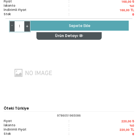
Fiyat
:
168,00 ₺
İskonto
:
%0
İndirimli Fiyat
:
168,00
TL
Stok
:
0
-
Sepete Ekle
+
Ürün Detayı
Öteki Türkiye
9786051965086
Fiyat
:
220,00 ₺
İskonto
:
%0
İndirimli Fiyat
:
220,00
TL
Stok
:
0