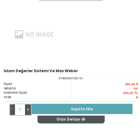
İslam Değerler Sistemi Ve Max Weber
9786059706131
Fiyat
:
280,00 ₺
İskonto
:
%0
İndirimli Fiyat
:
280,00
TL
Stok
:
0
-
Sepete Ekle
+
Ürün Detayı