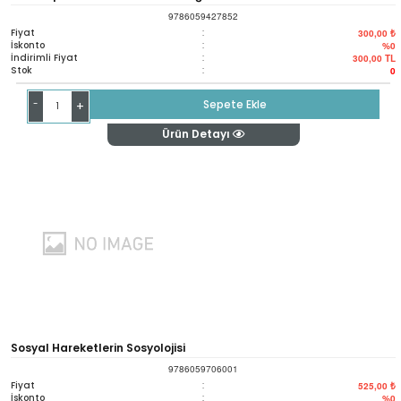
9786059427852
Fiyat
:
300,00 ₺
İskonto
:
%0
İndirimli Fiyat
:
300,00
TL
Stok
:
0
-
Sepete Ekle
+
Ürün Detayı
Sosyal Hareketlerin Sosyolojisi
9786059706001
Fiyat
:
525,00 ₺
İskonto
:
%0