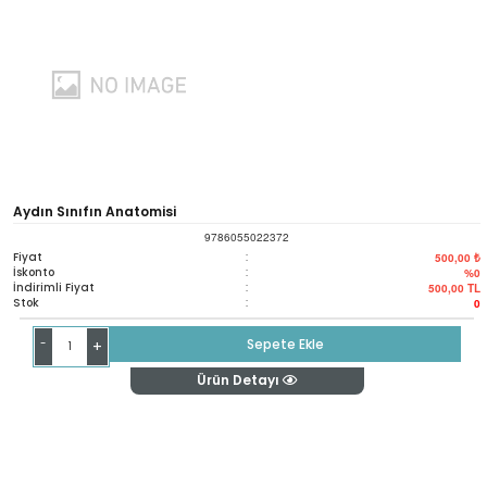
Aydın Sınıfın Anatomisi
9786055022372
Fiyat
:
500,00 ₺
İskonto
:
%0
İndirimli Fiyat
:
500,00
TL
Stok
:
0
-
Sepete Ekle
+
Ürün Detayı