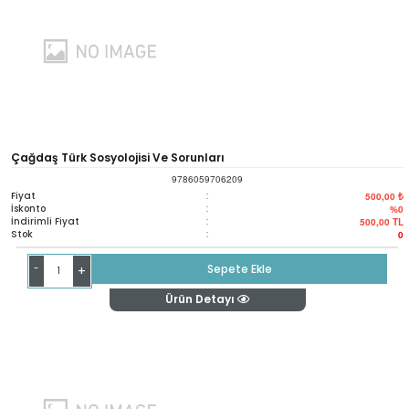
Çağdaş Türk Sosyolojisi Ve Sorunları
9786059706209
Fiyat
:
500,00 ₺
İskonto
:
%0
İndirimli Fiyat
:
500,00
TL
Stok
:
0
-
Sepete Ekle
+
Ürün Detayı