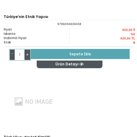
Türkiye’nin Etnik Yapısı
9786054639458
Fiyat
:
620,00 ₺
İskonto
:
%0
İndirimli Fiyat
:
620,00
TL
Stok
:
0
-
Sepete Ekle
+
Ürün Detayı