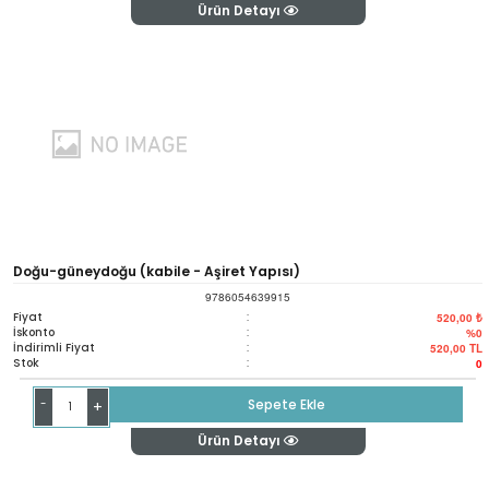
Ürün Detayı
Doğu-güneydoğu (kabile - Aşiret Yapısı)
9786054639915
Fiyat
:
520,00 ₺
İskonto
:
%0
İndirimli Fiyat
:
520,00
TL
Stok
:
0
-
Sepete Ekle
+
Ürün Detayı