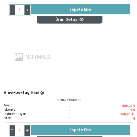
-
Sepete Ekle
+
Ürün Detayı
Alevi-bektaşi Kimliği
9786054639830
Fiyat
:
680,00 ₺
İskonto
:
%0
İndirimli Fiyat
:
680,00
TL
Stok
:
0
-
Sepete Ekle
+