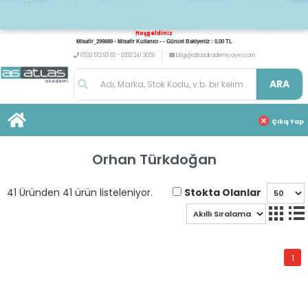
Hoşgeldiniz
Misafir_299888 - Misafir Kullanıcı - - Güncel Bakiyeniz : 0,00 TL
0533 512 93 83 - 0332 241 3059
bilgi@atlasakademiyayin.com
ARA
Çıkış Yap
Orhan Türkdoğan
Stokta Olanlar
41 Üründen 41 ürün listeleniyor.
1