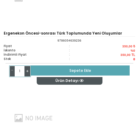
Ergenekon Öncesi-sonrası Türk Toplumunda Yeni Oluşumlar
9786054639236
Fiyat
:
350,00 ₺
İskonto
:
%0
İndirimli Fiyat
:
350,00
TL
Stok
:
0
-
Sepete Ekle
+
Ürün Detayı