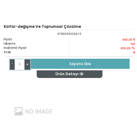
Kültür-değişme Ve Toplumsal Çözülme
9786055022815
Fiyat
:
450,00 ₺
İskonto
:
%0
İndirimli Fiyat
:
450,00
TL
Stok
:
0
-
Sepete Ekle
+
Ürün Detayı