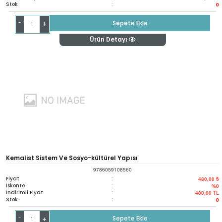
Stok
:
0
-
Sepete Ekle
+
Ürün Detayı
Kemalist Sistem Ve Sosyo-kültürel Yapısı
9786059108560
Fiyat
:
480,00 ₺
İskonto
:
%0
İndirimli Fiyat
:
480,00
TL
Stok
:
0
-
Sepete Ekle
+