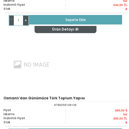
İskonto
:
%0
İndirimli Fiyat
:
640,00
TL
Stok
:
0
-
Sepete Ekle
+
Ürün Detayı
Osmanlı’dan Günümüze Türk Toplum Yapısı
9786059108126
Fiyat
:
880,00 ₺
İskonto
:
%0
İndirimli Fiyat
:
880,00
TL
Stok
:
0