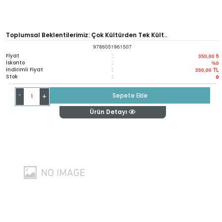
Toplumsal Beklentilerimiz: Çok Kültürden Tek Kült..
9786051961507
Fiyat
:
350,00 ₺
İskonto
:
%0
İndirimli Fiyat
:
350,00
TL
Stok
:
0
-
Sepete Ekle
+
Ürün Detayı