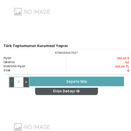
Türk Toplumunun Kurumsal Yapısı
9786059427647
Fiyat
:
350,00 ₺
İskonto
:
%0
İndirimli Fiyat
:
350,00
TL
Stok
:
0
-
Sepete Ekle
+
Ürün Detayı