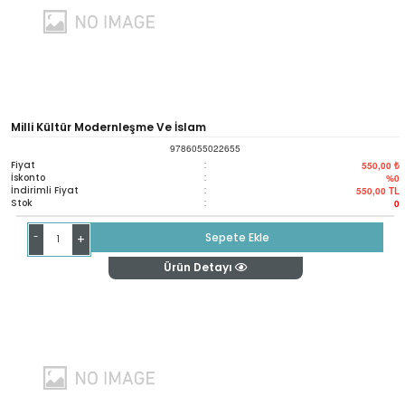
Milli Kültür Modernleşme Ve İslam
9786055022655
Fiyat
:
550,00 ₺
İskonto
:
%0
İndirimli Fiyat
:
550,00
TL
Stok
:
0
-
Sepete Ekle
+
Ürün Detayı