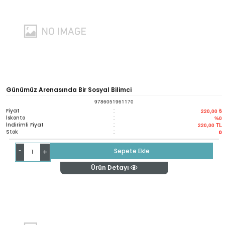
Günümüz Arenasında Bir Sosyal Bilimci
9786051961170
Fiyat
:
220,00 ₺
İskonto
:
%0
İndirimli Fiyat
:
220,00
TL
Stok
:
0
-
Sepete Ekle
+
Ürün Detayı