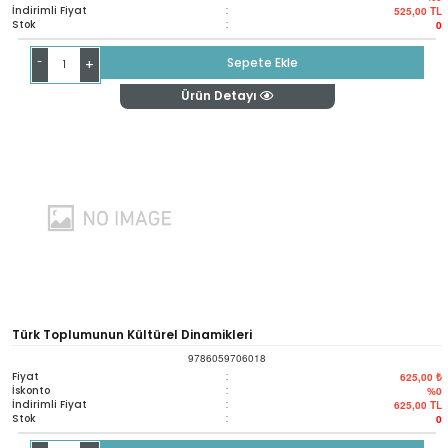
İndirimli Fiyat
:
525,00
TL
Stok
:
0
-
Sepete Ekle
+
Ürün Detayı
Türk Toplumunun Kültürel Dinamikleri
9786059706018
Fiyat
:
625,00 ₺
İskonto
:
%0
İndirimli Fiyat
:
625,00
TL
Stok
:
0