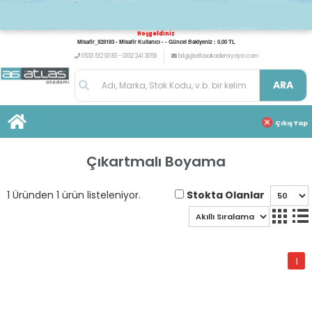
Hoşgeldiniz
Misafir_928183 - Misafir Kullanıcı - - Güncel Bakiyeniz : 0,00 TL
0533 512 93 83 - 0332 241 3059
bilgi@atlasakademiyayin.com
ARA
Çıkış Yap
Çıkartmalı Boyama
Stokta Olanlar
1 Üründen 1 ürün listeleniyor.
1