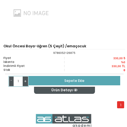
Okul Öncesi Boya-öğren (5 Çeşit) /emaçocuk
9786052126875
Fiyat
:
330,00 ₺
İskonto
:
%0
İndirimli Fiyat
:
330,00
TL
Stok
:
0
-
Sepete Ekle
+
Ürün Detayı
1