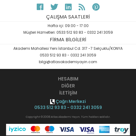
ÇALIŞMA SAATLERİ
Hafta içi: 09:00 - 17:00
Müşteri Hizmetleri: 0533 512 93 83 - 0332 241 3059
FİRMA BİLGİLERİ
Akademi Mahallesi Yeni İstanbul Cd. 317 -7 Selçuklu/KONYA
0533 512 93 83 - 0332 241 3059
bilgi@atlasakademiyayin.com
HESABIM
DİĞER
İLETİŞİM
Çağrı Merkezi
0533 512 93 83 - 0332 241 3059
Copyright © 2008 Atlas Akademi Yayın. Tüm hakları saklıdır.