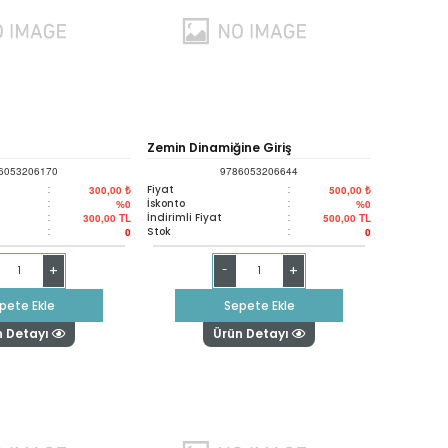
Zemin Dinamiğine Giriş
6053206170
9786053206644
:
Fiyat
:
300,00 ₺
500,00 ₺
:
İskonto
:
%0
%0
:
İndirimli Fiyat
:
300,00
TL
500,00
TL
:
Stok
:
0
0
+
+
-
pete Ekle
Sepete Ekle
n Detayı
Ürün Detayı