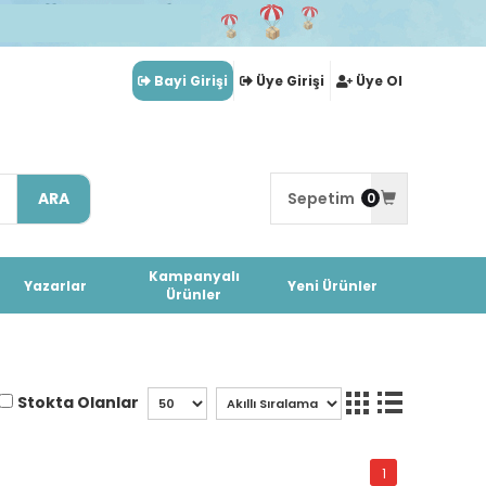
Bayi Girişi
Üye Girişi
Üye Ol
ARA
Sepetim
0
Kampanyalı
Yazarlar
Yeni Ürünler
Ürünler
Stokta Olanlar
1