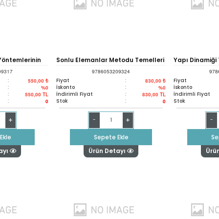
 Yöntemlerinin
Sonlu Elemanlar Metodu Temelleri
Yapı Dinamiği 
09317
9786053209324
978
tatik Çubuk
Ve Yapı Mekaniğinde
Deprem Mühen
:
Fiyat
:
Fiyat
550,00 ₺
830,00 ₺
:
İskonto
:
İskonto
%0
%0
:
İndirimli Fiyat
:
İndirimli Fiyat
550,00
TL
830,00
TL
maları
Uygulamaları
Uygulamaları
:
Stok
:
Stok
0
0
+
+
-
-
Ekle
Sepete Ekle
Se
ayı
Ürün Detayı
Ürü