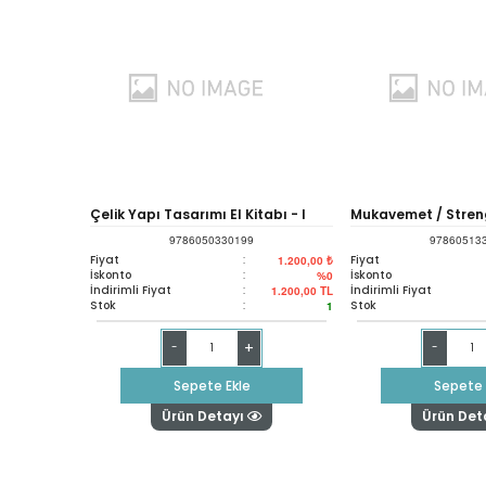
Çelik Yapı Tasarımı El Kitabı - I
Mukavemet / Stren
9786050330199
97860513
Materials / Schaum
Fiyat
:
Fiyat
1.200,00 ₺
İskonto
:
İskonto
%0
İndirimli Fiyat
:
İndirimli Fiyat
1.200,00
TL
Stok
:
Stok
1
+
-
-
Sepete Ekle
Sepete 
Ürün Detayı
Ürün Det