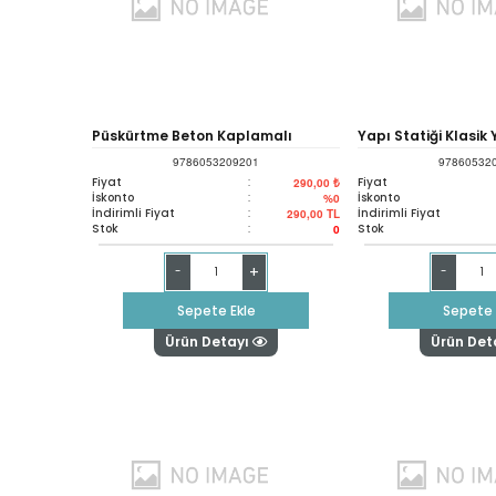
Püskürtme Beton Kaplamalı
Yapı Statiği Klasik
9786053209201
97860532
Tüneller: Giriş / Sprayed Concrete
İzostatik Ve Hipers
Fiyat
:
Fiyat
290,00 ₺
İskonto
:
İskonto
%0
İndirimli Fiyat
:
İndirimli Fiyat
290,00
TL
Lined Tunnels: An Introduction
Sistemlere Uygula
Stok
:
Stok
0
+
-
-
Sepete Ekle
Sepete 
Ürün Detayı
Ürün Det