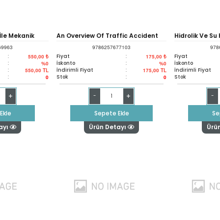
İle Mekanik
An Overview Of Traffic Accident
Hidrolik Ve Su
69963
9786257677103
978
Prediction Models
Mühendisliğin
:
Fiyat
:
Fiyat
550,00 ₺
175,00 ₺
:
İskonto
:
İskonto
%0
%0
:
İndirimli Fiyat
:
İndirimli Fiyat
550,00
TL
175,00
TL
:
Stok
:
Stok
0
0
+
+
-
-
Ekle
Sepete Ekle
Se
ayı
Ürün Detayı
Ürü