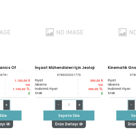
anics Of
İnşaat Mühendisleri İçin Jeoloji
Kinematik Gnss
38781
9786053201779
978
:
Fiyat
:
Fiyat
1.100,00 ₺
390,00 ₺
:
İskonto
:
İskonto
%0
%0
:
İndirimli Fiyat
:
İndirimli Fiyat
1.100,00
TL
390,00
TL
:
Stok
:
Stok
2
2
+
+
-
-
Ekle
Sepete Ekle
Se
ayı
Ürün Detayı
Ürü