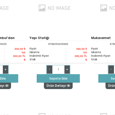
anbul’dan
Yapı Statiği
Mukavemet
05005
9786053205692
978
:
Fiyat
:
Fiyat
500,00 ₺
390,00 ₺
:
İskonto
:
İskonto
%0
%0
:
İndirimli Fiyat
:
İndirimli Fiyat
500,00
TL
390,00
TL
:
Stok
:
Stok
0
0
+
+
-
-
Ekle
Sepete Ekle
Se
ayı
Ürün Detayı
Ürü