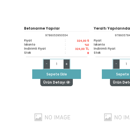
Betonarme Yapılar
Yeraltı Yapılarında
9786053950554
97860578
Makineleri - Çözüm
Fiyat
:
Fiyat
324,00 ₺
İskonto
:
İskonto
%0
İndirimli Fiyat
:
İndirimli Fiyat
324,00
TL
(maden Ve İnşaat 
Stok
:
Stok
0
İçin)
+
-
-
Sepete Ekle
Sepete 
Ürün Detayı
Ürün Det