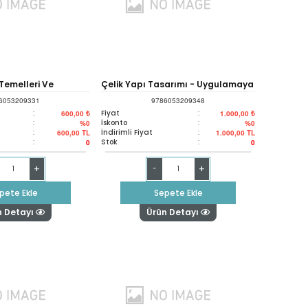
Temelleri Ve
Çelik Yapı Tasarımı - Uygulamaya
6053209331
9786053209348
disliğinde
Yönelik Bir Yaklaşım / Structural
:
Fiyat
:
600,00 ₺
1.000,00 ₺
:
İskonto
:
%0
%0
:
İndirimli Fiyat
:
600,00
TL
1.000,00
TL
Steel Desıgn A Practice-oriented
:
Stok
:
0
0
Approach
+
+
-
pete Ekle
Sepete Ekle
n Detayı
Ürün Detayı