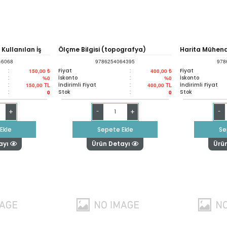
 Kullanılan İş
Ölçme Bilgisi (topografya)
Harita Mühendi
46068
9786254064395
978
lü Problemler
Kadastro Teknik
:
Fiyat
:
Fiyat
150,00 ₺
400,00 ₺
:
İskonto
:
İskonto
%0
%0
:
İndirimli Fiyat
:
İndirimli Fiyat
150,00
TL
400,00
TL
Mühendisleri
Jeodezik Hesa
:
Stok
:
Stok
0
0
+
+
-
-
Ekle
Sepete Ekle
Se
ayı
Ürün Detayı
Ürü