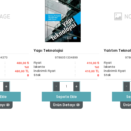
Yapı Teknolojisi
Yalıtım Teknolo
34370
9786051334899
978
:
Fiyat
:
Fiyat
480,00 ₺
410,00 ₺
:
İskonto
:
İskonto
%0
%0
:
İndirimli Fiyat
:
İndirimli Fiyat
480,00
TL
410,00
TL
:
Stok
:
Stok
0
0
+
+
-
-
Ekle
Sepete Ekle
Se
ayı
Ürün Detayı
Ürü