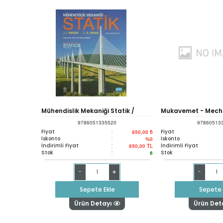
Mühendislik Mekaniği Statik /
Mukavemet - Mech
9786051335520
97860513
Engineering Mechanics Statics
Materials
Fiyat
:
Fiyat
850,00 ₺
İskonto
:
İskonto
%0
İndirimli Fiyat
:
İndirimli Fiyat
850,00
TL
Stok
:
Stok
6
+
-
-
Sepete Ekle
Sepete 
Ürün Detayı
Ürün Det