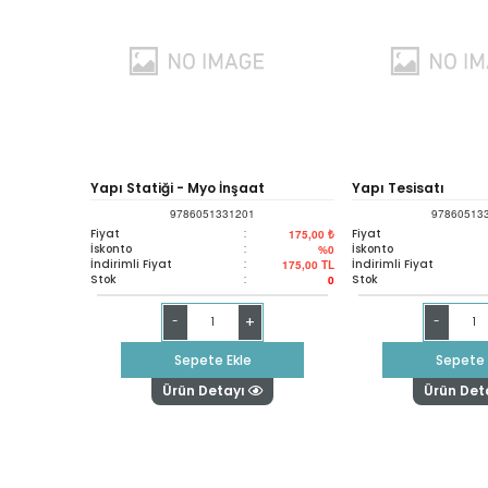
Yapı Statiği - Myo İnşaat
Yapı Tesisatı
9786051331201
97860513
Teknikerliği Programları İçin
Fiyat
:
Fiyat
175,00 ₺
İskonto
:
İskonto
%0
İndirimli Fiyat
:
İndirimli Fiyat
175,00
TL
Stok
:
Stok
0
+
-
-
Sepete Ekle
Sepete 
Ürün Detayı
Ürün Det