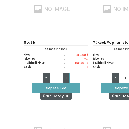
Statik
Yüksek Yapılar İst
9786053203001
97860532
Örnekler
Fiyat
:
Fiyat
460,00 ₺
İskonto
:
İskonto
%0
İndirimli Fiyat
:
İndirimli Fiyat
460,00
TL
Stok
:
Stok
0
+
-
-
Sepete Ekle
Sepete 
Ürün Detayı
Ürün Det