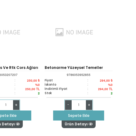
 Ve Rtk Cors Ağları
Betonarme Yüzeysel Temeller
6053207207
9786053952855
:
Fiyat
:
250,00 ₺
294,00 ₺
:
İskonto
:
%0
%0
:
İndirimli Fiyat
:
250,00
TL
294,00
TL
:
Stok
:
2
2
+
+
-
pete Ekle
Sepete Ekle
n Detayı
Ürün Detayı