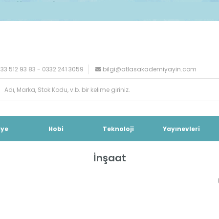
33 512 93 83 - 0332 241 3059
bilgi@atlasakademiyayin.com
iye
Hobi
Teknoloji
Yayınevleri
İnşaat