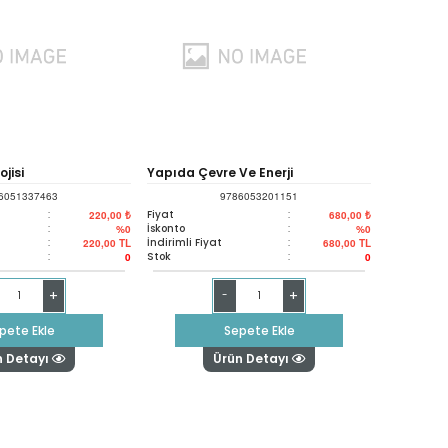
jisi
Yapıda Çevre Ve Enerji
6051337463
9786053201151
:
Fiyat
:
220,00 ₺
680,00 ₺
:
İskonto
:
%0
%0
:
İndirimli Fiyat
:
220,00
TL
680,00
TL
:
Stok
:
0
0
+
+
-
pete Ekle
Sepete Ekle
n Detayı
Ürün Detayı