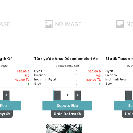
gth Of
Türkiye'de Arsa Düzenlemeleri Ve
Statik Tasarım
38620
9786053953630
978
's
Kentsel Dönüşüm
:
Fiyat
:
Fiyat
430,00 ₺
330,00 ₺
:
İskonto
:
İskonto
%0
%0
:
İndirimli Fiyat
:
İndirimli Fiyat
430,00
TL
330,00
TL
:
Stok
:
Stok
1
1
+
+
-
-
Ekle
Sepete Ekle
Se
ayı
Ürün Detayı
Ürü