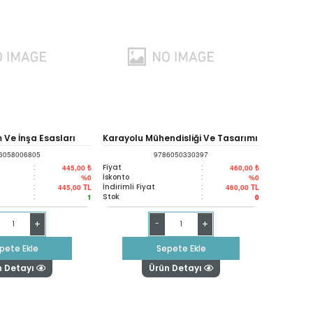
 Ve İnşa Esasları
Karayolu Mühendisliği Ve Tasarımı
6058006805
9786050330397
:
Fiyat
:
445,00 ₺
460,00 ₺
:
İskonto
:
%0
%0
:
İndirimli Fiyat
:
445,00
TL
460,00
TL
:
Stok
:
1
0
+
+
-
pete Ekle
Sepete Ekle
n Detayı
Ürün Detayı