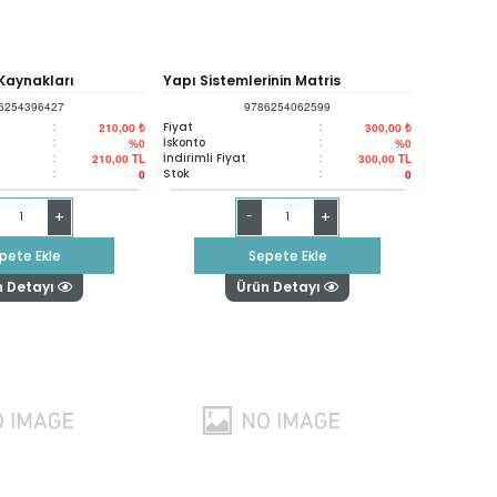
 Kaynakları
Yapı Sistemlerinin Matris
6254396427
9786254062599
de Flow-3d
Yöntemlerle Hesabı
:
Fiyat
:
210,00 ₺
300,00 ₺
:
İskonto
:
%0
%0
:
İndirimli Fiyat
:
210,00
TL
300,00
TL
:
Stok
:
0
0
+
+
-
pete Ekle
Sepete Ekle
n Detayı
Ürün Detayı