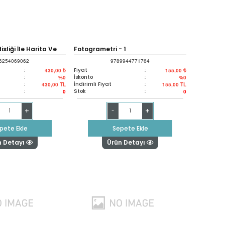
sliği İle Harita Ve
Fotogrametri - 1
6254069062
9789944771764
erliği İçin Pratik
:
Fiyat
:
430,00 ₺
155,00 ₺
:
İskonto
:
%0
%0
:
İndirimli Fiyat
:
430,00
TL
155,00
TL
plar
:
Stok
:
0
0
+
+
-
pete Ekle
Sepete Ekle
n Detayı
Ürün Detayı