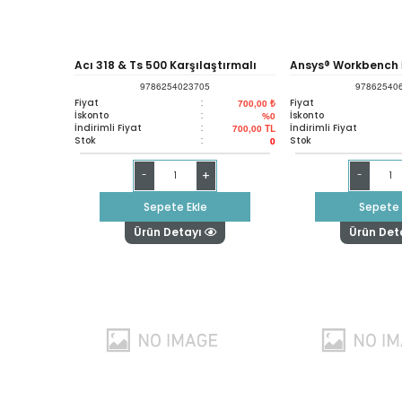
Acı 318 & Ts 500 Karşılaştırmalı
Ansys® Workbench 
9786254023705
97862540
Betonarme
Analizler
Fiyat
:
Fiyat
700,00 ₺
İskonto
:
İskonto
%0
İndirimli Fiyat
:
İndirimli Fiyat
700,00
TL
Stok
:
Stok
0
+
-
-
Sepete Ekle
Sepete 
Ürün Detayı
Ürün Det