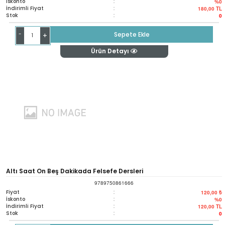
İskonto
:
%0
İndirimli Fiyat
:
180,00
TL
Stok
:
0
-
Sepete Ekle
+
Ürün Detayı
Altı Saat On Beş Dakikada Felsefe Dersleri
9789750861666
Fiyat
:
120,00 ₺
İskonto
:
%0
İndirimli Fiyat
:
120,00
TL
Stok
:
0