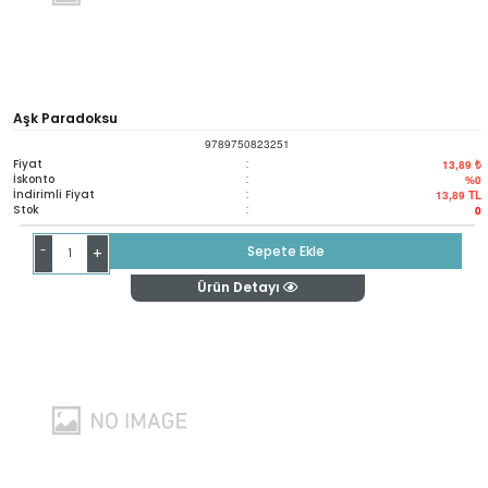
Aşk Paradoksu
9789750823251
Fiyat
:
13,89 ₺
İskonto
:
%0
İndirimli Fiyat
:
13,89
TL
Stok
:
0
-
Sepete Ekle
+
Ürün Detayı