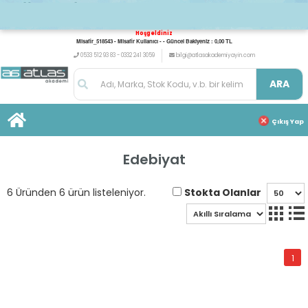
Hoşgeldiniz
Misafir_518543 - Misafir Kullanıcı - - Güncel Bakiyeniz : 0,00 TL
0533 512 93 83 - 0332 241 3059
bilgi@atlasakademiyayin.com
ARA
Çıkış Yap
Edebiyat
Stokta Olanlar
6 Üründen 6 ürün listeleniyor.
1