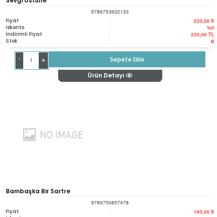
Sevgi Üstüne
9789753632133
Fiyat
:
220,00 ₺
İskonto
:
%0
İndirimli Fiyat
:
220,00
TL
Stok
:
0
-
Sepete Ekle
+
Ürün Detayı
Bambaşka Bir Sartre
9789750857478
Fiyat
:
180,00 ₺