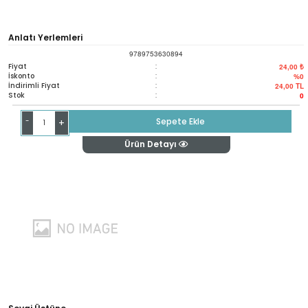
Anlatı Yerlemleri
9789753630894
Fiyat
:
24,00 ₺
İskonto
:
%0
İndirimli Fiyat
:
24,00
TL
Stok
:
0
-
Sepete Ekle
+
Ürün Detayı