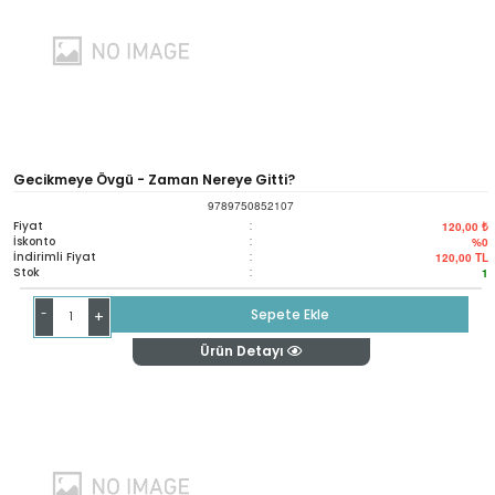
Gecikmeye Övgü - Zaman Nereye Gitti?
9789750852107
Fiyat
:
120,00 ₺
İskonto
:
%0
İndirimli Fiyat
:
120,00
TL
Stok
:
1
-
Sepete Ekle
+
Ürün Detayı