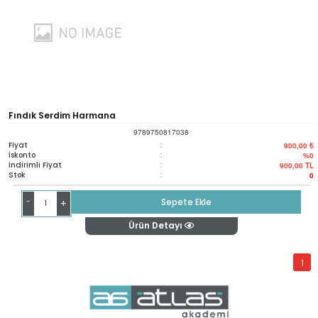
Fındık Serdim Harmana
9789750817038
Fiyat
:
900,00 ₺
İskonto
:
%0
İndirimli Fiyat
:
900,00
TL
Stok
:
0
-
Sepete Ekle
+
Ürün Detayı
1