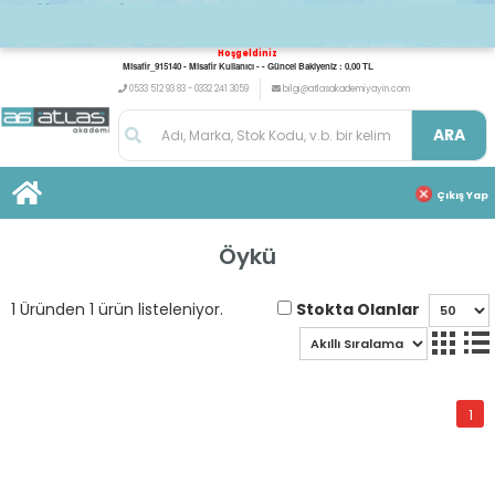
Hoşgeldiniz
Misafir_915140 - Misafir Kullanıcı - - Güncel Bakiyeniz : 0,00 TL
0533 512 93 83 - 0332 241 3059
bilgi@atlasakademiyayin.com
ARA
Çıkış Yap
Öykü
Stokta Olanlar
1 Üründen 1 ürün listeleniyor.
1