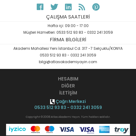
ÇALIŞMA SAATLERİ
Hafta içi: 09:00 - 17:00
Müşteri Hizmetleri: 0533 512 93 83 - 0332 241 3059
FİRMA BİLGİLERİ
Akademi Mahallesi Yeni İstanbul Cd. 317 -7 Selçuklu/KONYA
0533 512 93 83 - 0332 241 3059
bilgi@atlasakademiyayin.com
HESABIM
DİĞER
İLETİŞİM
Çağrı Merkezi
0533 512 93 83 - 0332 241 3059
Copyright © 2008 Atlas Akademi Yayın. Tüm hakları saklıdır.