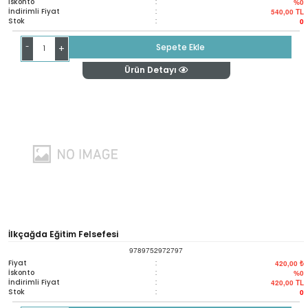
İskonto
:
%0
İndirimli Fiyat
:
540,00
TL
Stok
:
0
-
Sepete Ekle
+
Ürün Detayı
İlkçağda Eğitim Felsefesi
9789752972797
Fiyat
:
420,00 ₺
İskonto
:
%0
İndirimli Fiyat
:
420,00
TL
Stok
:
0