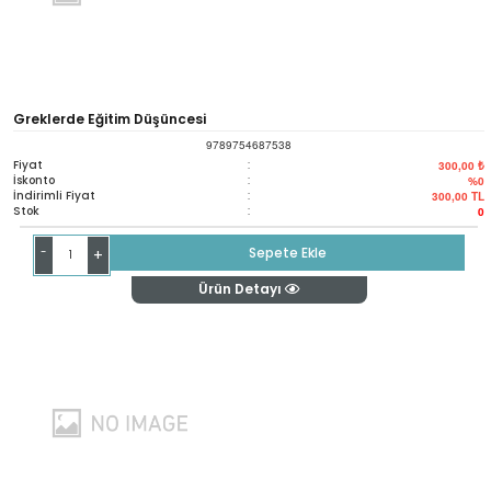
Greklerde Eğitim Düşüncesi
9789754687538
Fiyat
:
300,00 ₺
İskonto
:
%0
İndirimli Fiyat
:
300,00
TL
Stok
:
0
-
Sepete Ekle
+
Ürün Detayı