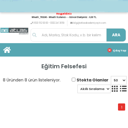
Hoşgeldiniz
Misafir_783240 - Misafir Kullanıcı - - Güncel Bakiyeniz : 0,00 TL
0533 512 93 83 - 0332 241 3059
bilgi@atlasakademiyayin.com
ARA
Çıkış Yap
Eğitim Felsefesi
Stokta Olanlar
8 Üründen 8 ürün listeleniyor.
1