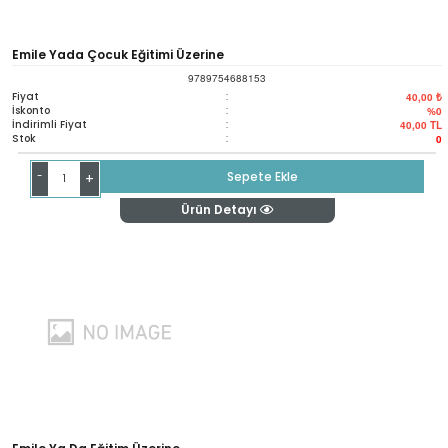
Emile Yada Çocuk Eğitimi Üzerine
9789754688153
Fiyat
:
40,00 ₺
İskonto
:
%0
İndirimli Fiyat
:
40,00
TL
Stok
:
0
-
Sepete Ekle
+
Ürün Detayı