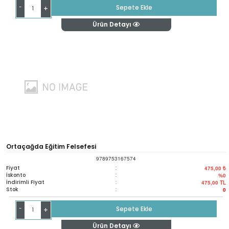
-
Sepete Ekle
+
Ürün Detayı
Ortaçağda Eğitim Felsefesi
9789753167574
Fiyat
:
475,00 ₺
İskonto
:
%0
İndirimli Fiyat
:
475,00
TL
Stok
:
0
-
Sepete Ekle
+
Ürün Detayı