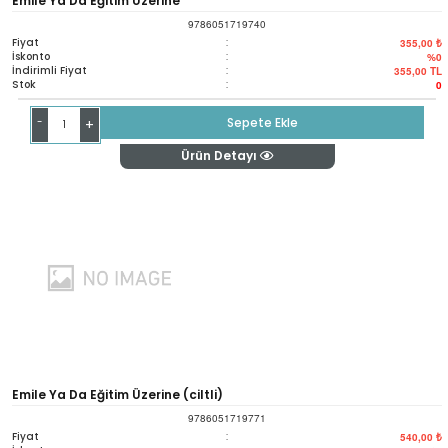
Emile Ya Da Eğitim Üzerine
9786051719740
Fiyat
:
355,00 ₺
İskonto
:
%0
İndirimli Fiyat
:
355,00
TL
Stok
:
0
-
Sepete Ekle
+
Ürün Detayı
Emile Ya Da Eğitim Üzerine (ciltli)
9786051719771
Fiyat
:
540,00 ₺