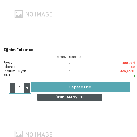
Eğitim Felsefesi
9789754689983
Fiyat
:
400,00 ₺
İskonto
:
%0
İndirimli Fiyat
:
400,00
TL
Stok
:
1
-
Sepete Ekle
+
Ürün Detayı