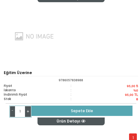
Eğitim Üzerine
9786057838988
Fiyat
:
95,00 ₺
İskonto
:
%0
İndirimli Fiyat
:
95,00
TL
Stok
:
0
-
Sepete Ekle
+
Ürün Detayı
1