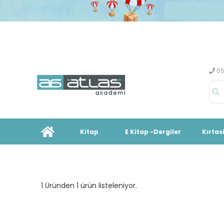
05
Kitap
E Kitap -Dergiler
Kırtas
1 Üründen 1 ürün listeleniyor.