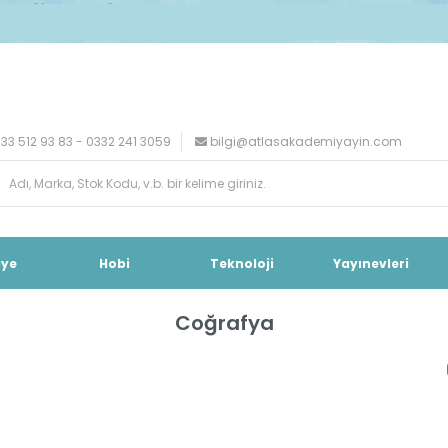
33 512 93 83 - 0332 241 3059
bilgi@atlasakademiyayin.com
iye
Hobi
Teknoloji
Yayınevleri
Coğrafya