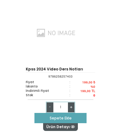
Kpss 2024 Video Ders Notları
9786258257403
Coğrafya
Fiyat
:
199,00 ₺
İskonto
:
%0
İndirimli Fiyat
:
199,00
TL
Stok
:
0
+
-
Sepete Ekle
Ürün Detayı