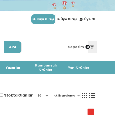
Bayi Girişi
Üye Girişi
Üye Ol
ARA
Sepetim
0
Kampanyalı
Yazarlar
Yeni Ürünler
Ürünler
Stokta Olanlar
1