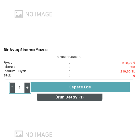
Bir Avuç Sinema Yazısı
9786056460982
Fiyat
:
210,00 ₺
İskonto
:
%0
İndirimli Fiyat
:
210,00
TL
Stok
:
0
-
Sepete Ekle
+
Ürün Detayı