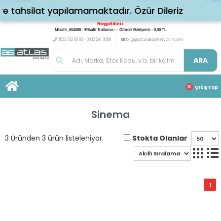
 tahsilat yapılamamaktadır. Özür Dileriz
Hoşgeldiniz
Misafir_804088 - Misafir Kullanıcı - - Güncel Bakiyeniz : 0,00 TL
0533 512 93 83 - 0332 241 3059
bilgi@atlasakademiyayin.com
ARA
Çıkış Yap
Sinema
Stokta Olanlar
3 Üründen 3 ürün listeleniyor.
1