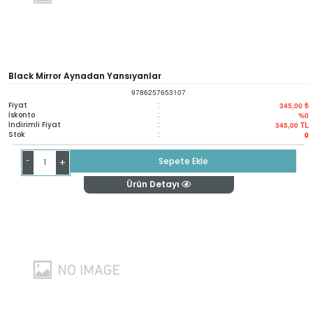
Black Mirror Aynadan Yansıyanlar
9786257653107
Fiyat
:
345,00 ₺
İskonto
:
%0
İndirimli Fiyat
:
345,00
TL
Stok
:
0
-
Sepete Ekle
+
Ürün Detayı