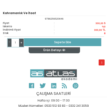
Kahramanlık Ve İtaat
9786256520646
Fiyat
:
300,00 ₺
İskonto
:
%0
İndirimli Fiyat
:
300,00
TL
Stok
:
0
-
Sepete Ekle
+
Ürün Detayı
1
ÇALIŞMA SAATLERİ
Hafta içi: 09:00 - 17:00
Müşteri Hizmetleri: 0533 512 93 83 - 0332 241 3059