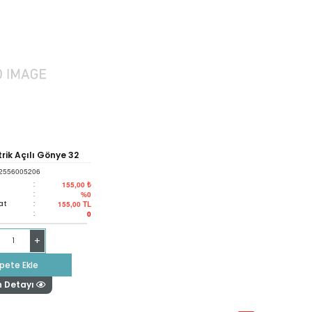
ik Açılı Gönye 32
2556005206
:
155,00 ₺
:
%0
at
:
155,00
TL
:
0
+
pete Ekle
n Detayı