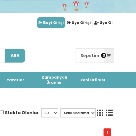
Bayi Girişi
Üye Girişi
Üye Ol
ARA
Sepetim
0
Kampanyalı
Yazarlar
Yeni Ürünler
Ürünler
Stokta Olanlar
1