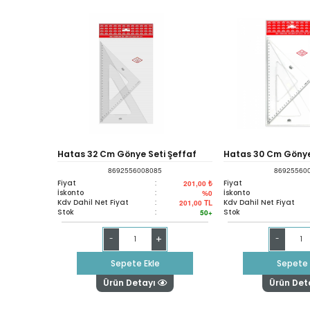
Hatas 32 Cm Gönye Seti Şeffaf
Hatas 30 Cm Gönye
8692556008085
86925560
60*45 Drc 0808
Şeffaf 0807
Fiyat
:
Fiyat
201,00 ₺
İskonto
:
İskonto
%0
Kdv Dahil Net Fiyat
:
Kdv Dahil Net Fiyat
201,00
TL
Stok
:
Stok
50+
+
-
-
Sepete Ekle
Sepete 
Ürün Detayı
Ürün Det