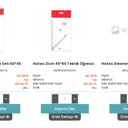
 Seti 60*45
Hatas 21cm 45*60 Teknik Öğrenci
Hatas Geometr
08078
8698556002054
869
Gönye Seti 0805
Cm 0520
:
Fiyat
:
Fiyat
197,00 ₺
167,00 ₺
:
İskonto
:
İskonto
%0
%0
:
Kdv Dahil Net Fiyat
:
Kdv Dahil Net Fiy
197,00
TL
167,00
TL
:
Stok
:
Stok
20+
10+
+
+
-
-
Ekle
Sepete Ekle
Se
ayı
Ürün Detayı
Ürü