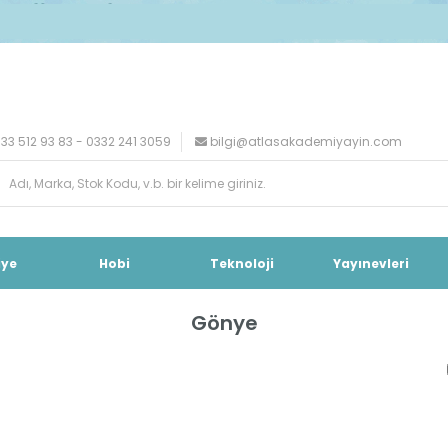
33 512 93 83 - 0332 241 3059
bilgi@atlasakademiyayin.com
iye
Hobi
Teknoloji
Yayınevleri
Gönye