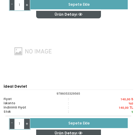
-
Sepete Ekle
+
Ürün Detayı
İdeal Devlet
9786053329565
Fiyat
:
140,00 ₺
İskonto
:
%0
İndirimli Fiyat
:
140,00
TL
Stok
:
1
-
Sepete Ekle
+
Ürün Detayı