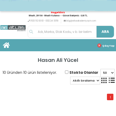
Hoşgeldiniz
Misafir_591104 - Misafir Kullanıcı - - Güncel Bakiyeniz : 0,00 TL
0533 512 93 83 - 0332 241 3059
bilgi@atlasakademiyayin.com
ARA
Çıkış Yap
Hasan Ali Yücel
Stokta Olanlar
10 Üründen 10 ürün listeleniyor.
1