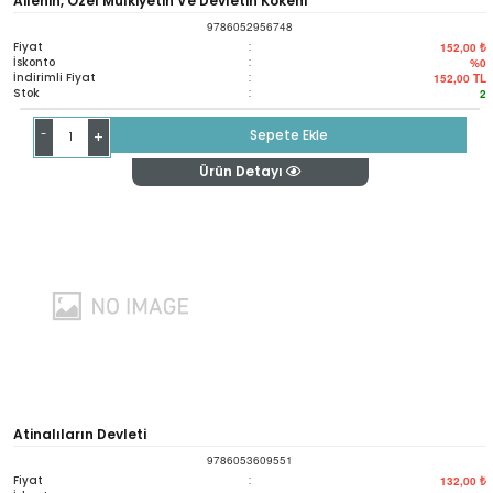
Ailenin, Özel Mülkiyetin Ve Devletin Kökeni
9786052956748
Fiyat
:
152,00 ₺
İskonto
:
%0
İndirimli Fiyat
:
152,00
TL
Stok
:
2
-
Sepete Ekle
+
Ürün Detayı
Atinalıların Devleti
9786053609551
Fiyat
:
132,00 ₺