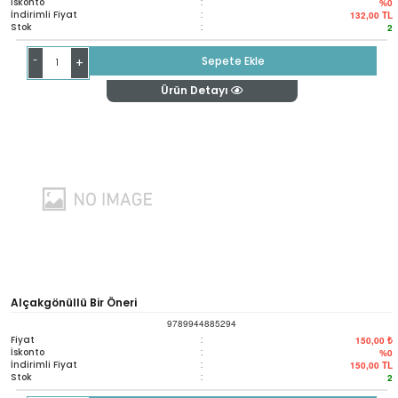
İskonto
:
%0
İndirimli Fiyat
:
132,00
TL
Stok
:
2
-
Sepete Ekle
+
Ürün Detayı
Alçakgönüllü Bir Öneri
9789944885294
Fiyat
:
150,00 ₺
İskonto
:
%0
İndirimli Fiyat
:
150,00
TL
Stok
:
2