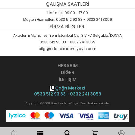
ÇALIŞMA SAATLERİ
Hafta içi: 09:00 - 17:00
Müşteri Hizmetleri: 0533 512 93 83 - 0332 241 3059
FİRMA BİLGİLERİ
Akademi Mahallesi Yeni İstanbul Cd. 317 -7 Selçuklu/KONYA
0533 512 93 83 - 0332 241 3059
bilgi@atlasakademiyayin.com
HESABIM
DİĞER
İLETİŞİM
Çağrı Merkezi
0533 512 93 83 - 0332 241 3059
Copyright © 2008 Atlas Akademi Yayın. Tüm hakları saklıdır.
Opak
B2B Yazılımı
ile hazırlanmıştır.