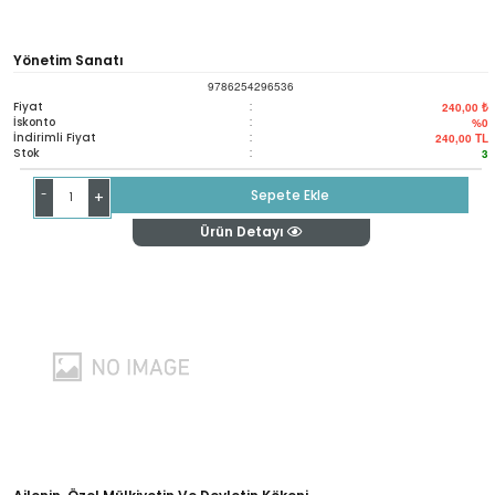
Yönetim Sanatı
9786254296536
Fiyat
:
240,00 ₺
İskonto
:
%0
İndirimli Fiyat
:
240,00
TL
Stok
:
3
-
Sepete Ekle
+
Ürün Detayı