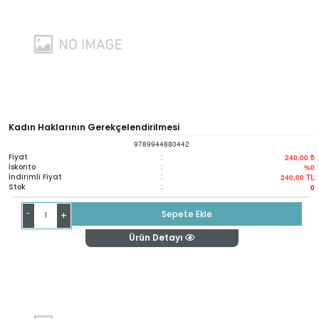
Kadın Haklarının Gerekçelendirilmesi
9789944880442
Fiyat
:
240,00 ₺
İskonto
:
%0
İndirimli Fiyat
:
240,00
TL
Stok
:
0
-
Sepete Ekle
+
Ürün Detayı