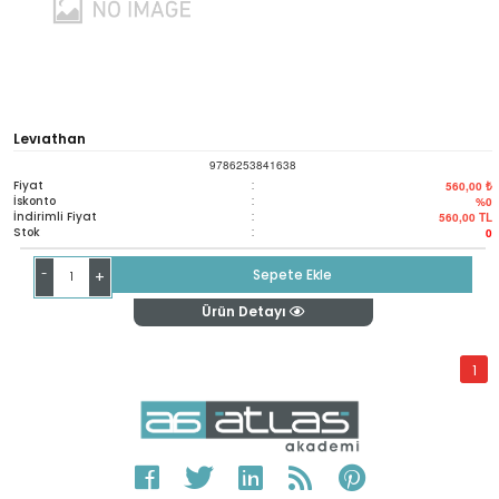
Levıathan
9786253841638
Fiyat
:
560,00 ₺
İskonto
:
%0
İndirimli Fiyat
:
560,00
TL
Stok
:
0
-
Sepete Ekle
+
Ürün Detayı
1