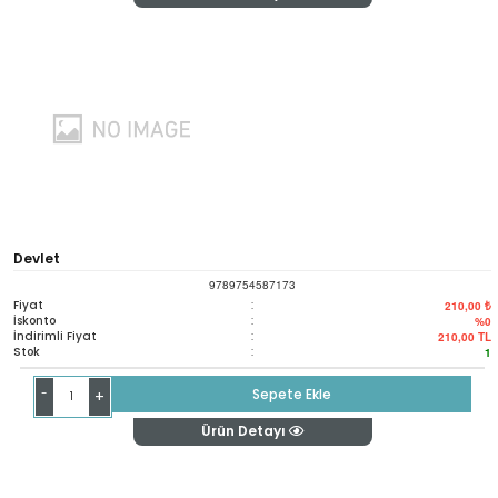
Devlet
9789754587173
Fiyat
:
210,00 ₺
İskonto
:
%0
İndirimli Fiyat
:
210,00
TL
Stok
:
1
-
Sepete Ekle
+
Ürün Detayı