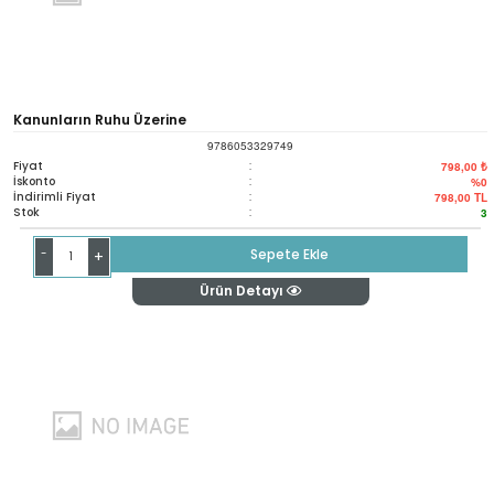
Kanunların Ruhu Üzerine
9786053329749
Fiyat
:
798,00 ₺
İskonto
:
%0
İndirimli Fiyat
:
798,00
TL
Stok
:
3
-
Sepete Ekle
+
Ürün Detayı