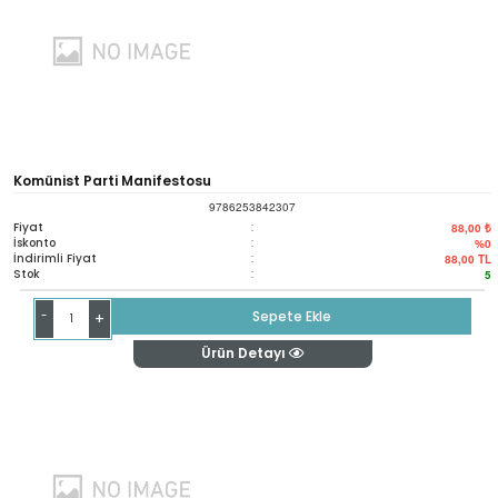
Komünist Parti Manifestosu
9786253842307
Fiyat
:
88,00 ₺
İskonto
:
%0
İndirimli Fiyat
:
88,00
TL
Stok
:
5
-
Sepete Ekle
+
Ürün Detayı