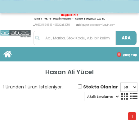
Hoşgeldiniz
Misafir_778778 - Misafir Kullanıcı - - Güncel Bakiyeniz : 0,00 TL
0533 512 93 83 - 0332 241 3059
bilgi@atlasakademiyayin.com
ARA
Çıkış Yap
Hasan Ali Yücel
Stokta Olanlar
1 Üründen 1 ürün listeleniyor.
1