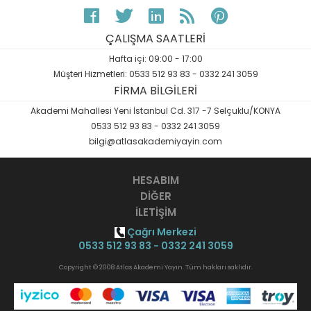
ÇALIŞMA SAATLERİ
Hafta içi: 09:00 - 17:00
Müşteri Hizmetleri: 0533 512 93 83 - 0332 241 3059
FİRMA BİLGİLERİ
Akademi Mahallesi Yeni İstanbul Cd. 317 -7 Selçuklu/KONYA
0533 512 93 83 - 0332 241 3059
bilgi@atlasakademiyayin.com
HESABIM
DİĞER
İLETİŞİM
Çağrı Merkezi
0533 512 93 83 - 0332 241 3059
Copyright © 2008 Atlas Akademi Yayın. Tüm hakları saklıdır.