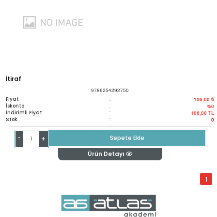
İtiraf
9786254292750
Fiyat
:
106,00 ₺
İskonto
:
%0
İndirimli Fiyat
:
106,00
TL
Stok
:
0
-
Sepete Ekle
+
Ürün Detayı
1