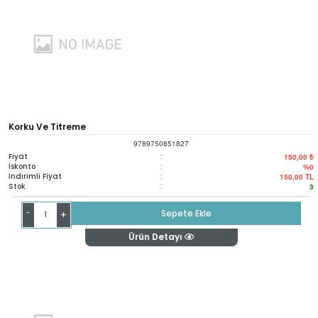
Korku Ve Titreme
9789750851827
Fiyat
:
150,00 ₺
İskonto
:
%0
İndirimli Fiyat
:
150,00
TL
Stok
:
3
-
Sepete Ekle
+
Ürün Detayı