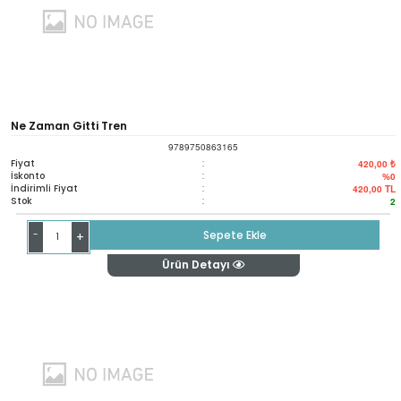
Ne Zaman Gitti Tren
9789750863165
Fiyat
:
420,00 ₺
İskonto
:
%0
İndirimli Fiyat
:
420,00
TL
Stok
:
2
-
Sepete Ekle
+
Ürün Detayı