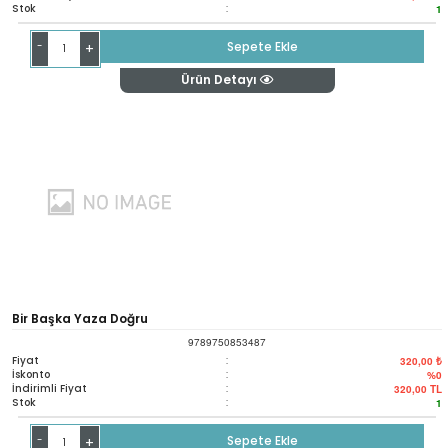
Stok
:
1
-
Sepete Ekle
+
Ürün Detayı
Bir Başka Yaza Doğru
9789750853487
Fiyat
:
320,00 ₺
İskonto
:
%0
İndirimli Fiyat
:
320,00
TL
Stok
:
1
-
Sepete Ekle
+