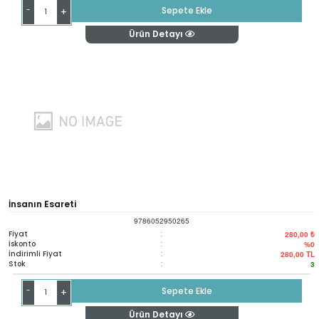
-
Sepete Ekle
+
Ürün Detayı
İnsanın Esareti
9786052950265
Fiyat
:
280,00 ₺
İskonto
:
%0
İndirimli Fiyat
:
280,00
TL
Stok
:
3
-
Sepete Ekle
+
Ürün Detayı