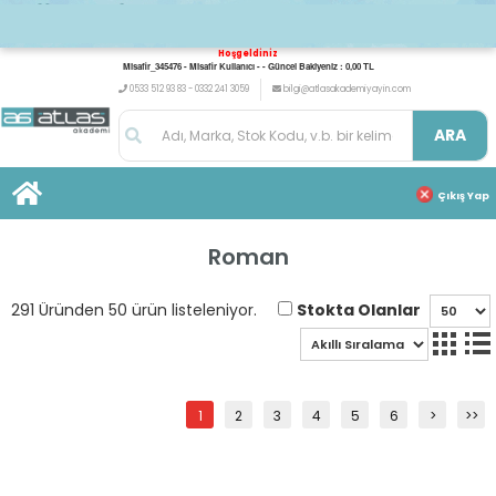
Hoşgeldiniz
Misafir_345476 - Misafir Kullanıcı - - Güncel Bakiyeniz : 0,00 TL
0533 512 93 83 - 0332 241 3059
bilgi@atlasakademiyayin.com
ARA
Çıkış Yap
Roman
Stokta Olanlar
291 Üründen 50 ürün listeleniyor.
1
2
3
4
5
6
>
>>