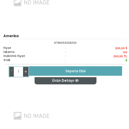
Amerika
9786053328230
Fiyat
:
200,00 ₺
İskonto
:
%0
İndirimli Fiyat
:
200,00
TL
Stok
:
2
-
Sepete Ekle
+
Ürün Detayı