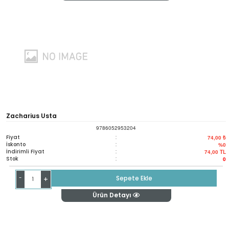
Zacharius Usta
9786052953204
Fiyat
:
74,00 ₺
İskonto
:
%0
İndirimli Fiyat
:
74,00
TL
Stok
:
0
-
Sepete Ekle
+
Ürün Detayı