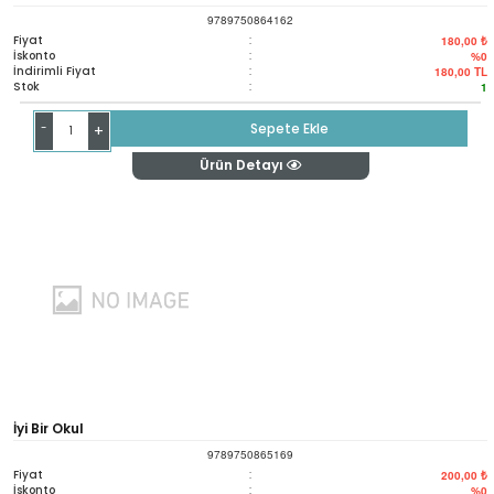
9789750864162
Fiyat
:
180,00 ₺
İskonto
:
%0
İndirimli Fiyat
:
180,00
TL
Stok
:
1
-
Sepete Ekle
+
Ürün Detayı
İyi Bir Okul
9789750865169
Fiyat
:
200,00 ₺
İskonto
:
%0