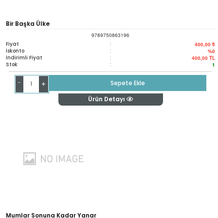
Bir Başka Ülke
9789750863196
Fiyat
:
400,00 ₺
İskonto
:
%0
İndirimli Fiyat
:
400,00
TL
Stok
:
1
-
Sepete Ekle
+
Ürün Detayı
Mumlar Sonuna Kadar Yanar