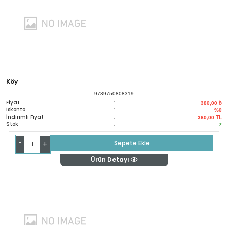
Köy
9789750808319
Fiyat
:
380,00 ₺
İskonto
:
%0
İndirimli Fiyat
:
380,00
TL
Stok
:
7
-
Sepete Ekle
+
Ürün Detayı