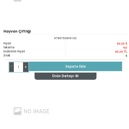
Hayvan Çiftliği
9789750849152
Fiyat
:
90,00 ₺
İskonto
:
%0
İndirimli Fiyat
:
90,00
TL
Stok
:
5
-
Sepete Ekle
+
Ürün Detayı