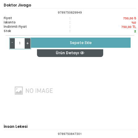
Doktor Jivago
9789750829949
Fiyat
:
750,00 ₺
İskonto
:
%0
İndirimli Fiyat
:
750,00
TL
Stok
:
2
-
Sepete Ekle
+
Ürün Detayı
İnsan Lekesi
9789750847301