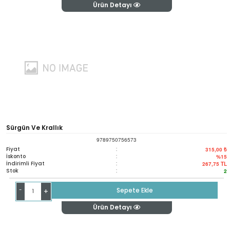
Ürün Detayı
Sürgün Ve Krallık
9789750756573
Fiyat
:
315,00 ₺
İskonto
:
%15
İndirimli Fiyat
:
267,75
TL
Stok
:
2
-
Sepete Ekle
+
Ürün Detayı