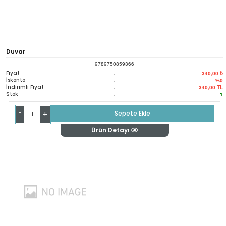
Duvar
9789750859366
Fiyat
:
340,00 ₺
İskonto
:
%0
İndirimli Fiyat
:
340,00
TL
Stok
:
1
-
Sepete Ekle
+
Ürün Detayı