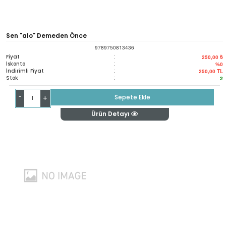
Sen "alo" Demeden Önce
9789750813436
Fiyat
:
250,00 ₺
İskonto
:
%0
İndirimli Fiyat
:
250,00
TL
Stok
:
2
-
Sepete Ekle
+
Ürün Detayı