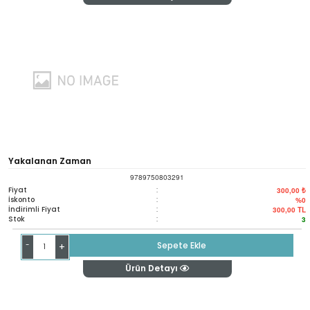
Yakalanan Zaman
9789750803291
Fiyat
:
300,00 ₺
İskonto
:
%0
İndirimli Fiyat
:
300,00
TL
Stok
:
3
-
Sepete Ekle
+
Ürün Detayı