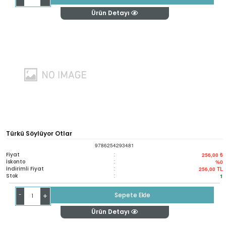
Ürün Detayı
Türkü Söylüyor Otlar
9786254293481
Fiyat
:
256,00 ₺
İskonto
:
%0
İndirimli Fiyat
:
256,00
TL
Stok
:
1
-
Sepete Ekle
+
Ürün Detayı