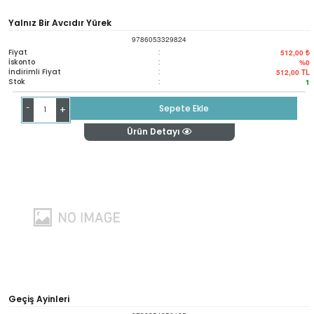
Yalnız Bir Avcıdır Yürek
9786053329824
Fiyat
:
512,00 ₺
İskonto
:
%0
İndirimli Fiyat
:
512,00
TL
Stok
:
1
-
Sepete Ekle
+
Ürün Detayı
Geçiş Ayinleri