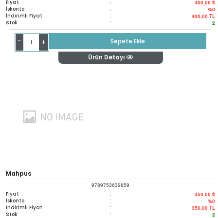
Fiyat
:
400,00 ₺
İskonto
:
%0
İndirimli Fiyat
:
400,00
TL
Stok
:
2
-
Sepete Ekle
+
Ürün Detayı
Mahpus
9789753639859
Fiyat
:
350,00 ₺
İskonto
:
%0
İndirimli Fiyat
:
350,00
TL
Stok
:
2