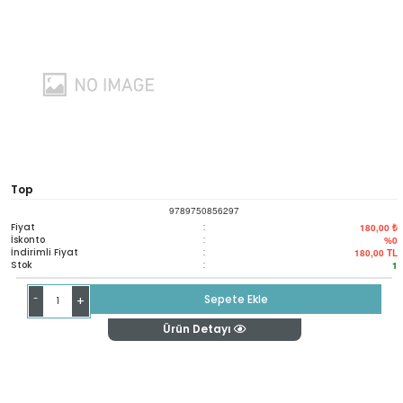
Top
9789750856297
Fiyat
:
180,00 ₺
İskonto
:
%0
İndirimli Fiyat
:
180,00
TL
Stok
:
1
-
Sepete Ekle
+
Ürün Detayı