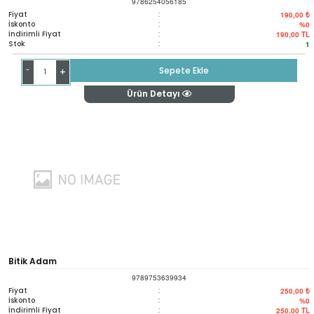
9786254056185
Fiyat
:
190,00 ₺
İskonto
:
%0
İndirimli Fiyat
:
190,00
TL
Stok
:
1
-
Sepete Ekle
+
Ürün Detayı
Bitik Adam
9789753639934
Fiyat
:
250,00 ₺
İskonto
:
%0
İndirimli Fiyat
:
250,00
TL