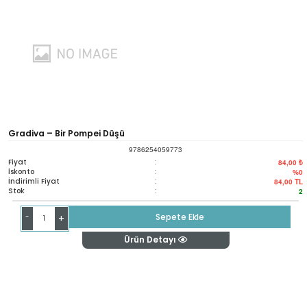
Gradiva – Bir Pompei Düşü
9786254059773
Fiyat
:
84,00 ₺
İskonto
:
%0
İndirimli Fiyat
:
84,00
TL
Stok
:
2
-
Sepete Ekle
+
Ürün Detayı