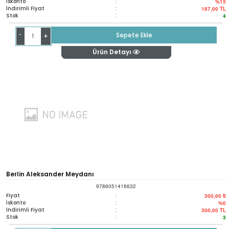
İskonto
:
%15
İndirimli Fiyat
:
187,00
TL
Stok
:
4
-
Sepete Ekle
+
Ürün Detayı
Berlin Aleksander Meydanı
9786051416632
Fiyat
:
300,00 ₺
İskonto
:
%0
İndirimli Fiyat
:
300,00
TL
Stok
:
3