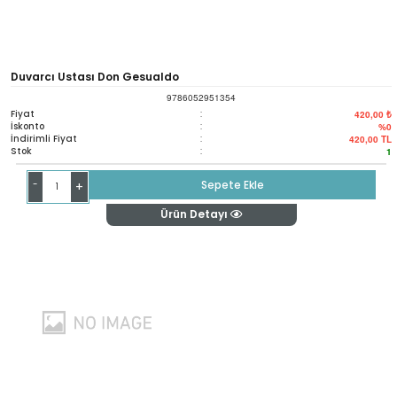
Duvarcı Ustası Don Gesualdo
9786052951354
Fiyat
:
420,00 ₺
İskonto
:
%0
İndirimli Fiyat
:
420,00
TL
Stok
:
1
-
Sepete Ekle
+
Ürün Detayı