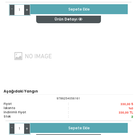
-
Sepete Ekle
+
Ürün Detayı
Aşağıdaki Yangın
9786254056161
Fiyat
:
330,00 ₺
İskonto
:
%0
İndirimli Fiyat
:
330,00
TL
Stok
:
2
-
Sepete Ekle
+