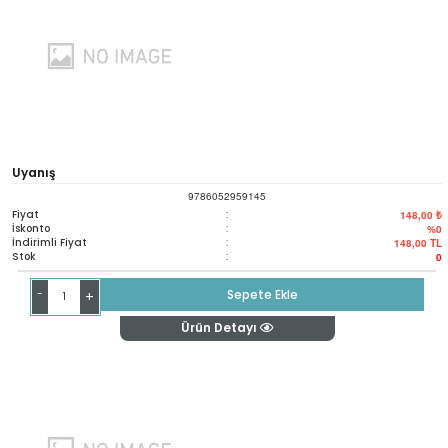
Uyanış
9786052959145
Fiyat
:
148,00 ₺
İskonto
:
%0
İndirimli Fiyat
:
148,00
TL
Stok
:
0
-
Sepete Ekle
+
Ürün Detayı