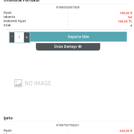
Otomatik Portakal
9786052957929
Fiyat
:
106,00 ₺
İskonto
:
%0
İndirimli Fiyat
:
106,00
TL
Stok
:
4
-
Sepete Ekle
+
Ürün Detayı
Şato
9789750756221
Fiyat
:
220,00 ₺