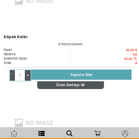
Köpek Kalbi
9786053325949
Fiyat
:
92,00 ₺
İskonto
:
%0
İndirimli Fiyat
:
92,00
TL
Stok
:
0
-
Sepete Ekle
+
Ürün Detayı