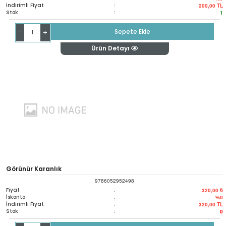
İndirimli Fiyat
:
200,00
TL
Stok
:
1
-
Sepete Ekle
+
Ürün Detayı
Görünür Karanlık
9786052952498
Fiyat
:
320,00 ₺
İskonto
:
%0
İndirimli Fiyat
:
320,00
TL
Stok
:
0