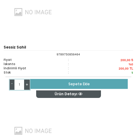
Sessiz Sahil
9789750856464
Fiyat
:
200,00 ₺
İskonto
:
%0
İndirimli Fiyat
:
200,00
TL
Stok
:
1
-
Sepete Ekle
+
Ürün Detayı