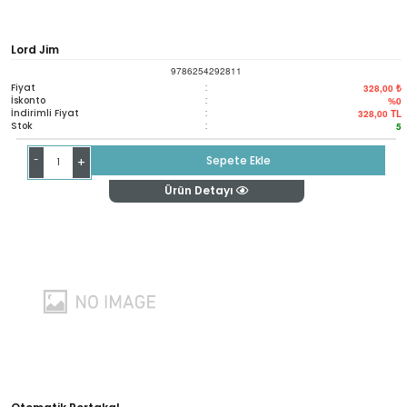
Lord Jim
9786254292811
Fiyat
:
328,00 ₺
İskonto
:
%0
İndirimli Fiyat
:
328,00
TL
Stok
:
5
-
Sepete Ekle
+
Ürün Detayı