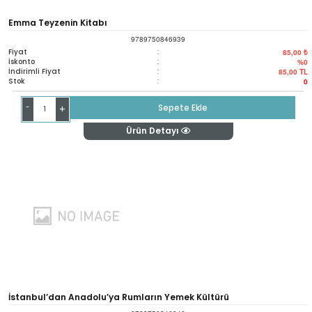
Emma Teyzenin Kitabı
9789750846939
Fiyat
:
85,00 ₺
İskonto
:
%0
İndirimli Fiyat
:
85,00
TL
Stok
:
0
-
Sepete Ekle
+
Ürün Detayı
İstanbul’dan Anadolu’ya Rumların Yemek Kültürü