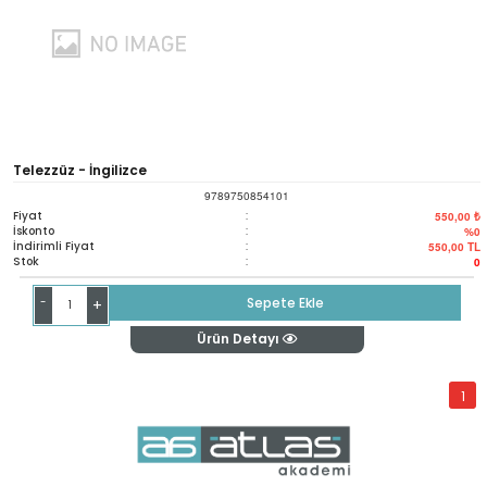
Telezzüz - İngilizce
9789750854101
Fiyat
:
550,00 ₺
İskonto
:
%0
İndirimli Fiyat
:
550,00
TL
Stok
:
0
-
Sepete Ekle
+
Ürün Detayı
1