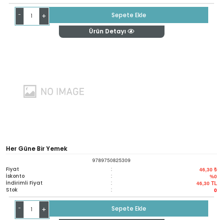
-
Sepete Ekle
+
Ürün Detayı
Her Güne Bir Yemek
9789750825309
Fiyat
:
46,30 ₺
İskonto
:
%0
İndirimli Fiyat
:
46,30
TL
Stok
:
0
-
Sepete Ekle
+