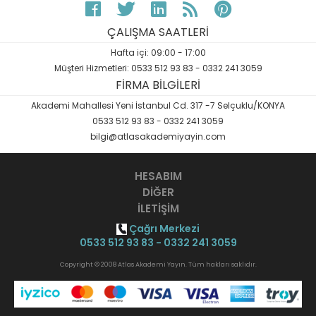
ÇALIŞMA SAATLERİ
Hafta içi: 09:00 - 17:00
Müşteri Hizmetleri: 0533 512 93 83 - 0332 241 3059
FİRMA BİLGİLERİ
Akademi Mahallesi Yeni İstanbul Cd. 317 -7 Selçuklu/KONYA
0533 512 93 83 - 0332 241 3059
bilgi@atlasakademiyayin.com
HESABIM
DİĞER
İLETİŞİM
Çağrı Merkezi
0533 512 93 83 - 0332 241 3059
Copyright © 2008 Atlas Akademi Yayın. Tüm hakları saklıdır.