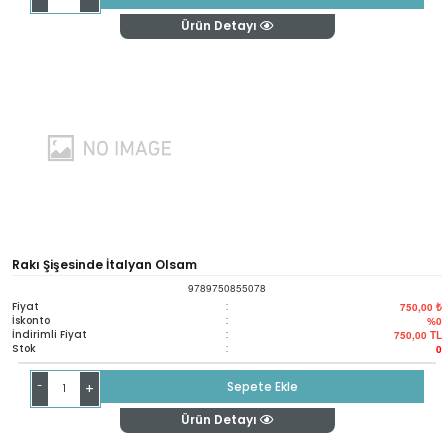
Ürün Detayı
Rakı Şişesinde İtalyan Olsam
9789750855078
Fiyat
:
750,00 ₺
İskonto
:
%0
İndirimli Fiyat
:
750,00
TL
Stok
:
0
-
Sepete Ekle
+
Ürün Detayı