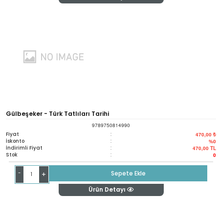
Gülbeşeker - Türk Tatlıları Tarihi
9789750814990
Fiyat
:
470,00 ₺
İskonto
:
%0
İndirimli Fiyat
:
470,00
TL
Stok
:
0
-
Sepete Ekle
+
Ürün Detayı