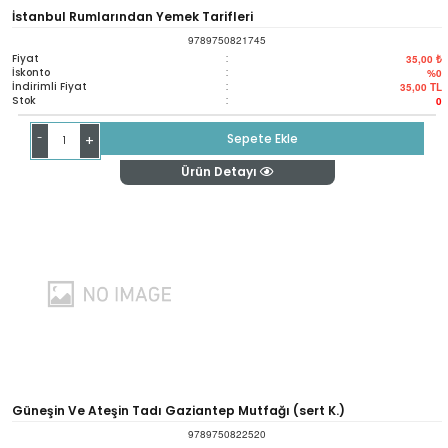
İstanbul Rumlarından Yemek Tarifleri
9789750821745
Fiyat
:
35,00 ₺
İskonto
:
%0
İndirimli Fiyat
:
35,00
TL
Stok
:
0
-
Sepete Ekle
+
Ürün Detayı
Güneşin Ve Ateşin Tadı Gaziantep Mutfağı (sert K.)
9789750822520