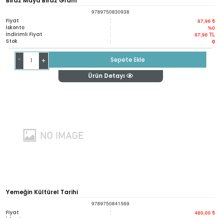
Biraz Maya Biraz Gram
9789750830938
Fiyat
:
87,96 ₺
İskonto
:
%0
İndirimli Fiyat
:
87,96
TL
Stok
:
0
-
Sepete Ekle
+
Ürün Detayı
Yemeğin Kültürel Tarihi
9789750841569
Fiyat
:
480,00 ₺