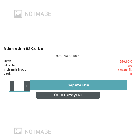
Adım Adım 62 Çorba
9789750821004
Fiyat
:
550,00 ₺
İskonto
:
%0
İndirimli Fiyat
:
550,00
TL
Stok
:
0
-
Sepete Ekle
+
Ürün Detayı