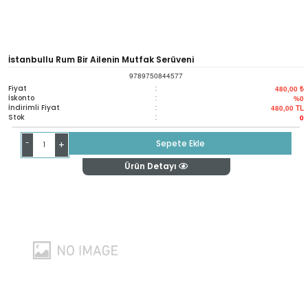
İstanbullu Rum Bir Ailenin Mutfak Serüveni
9789750844577
Fiyat
:
480,00 ₺
İskonto
:
%0
İndirimli Fiyat
:
480,00
TL
Stok
:
0
-
Sepete Ekle
+
Ürün Detayı