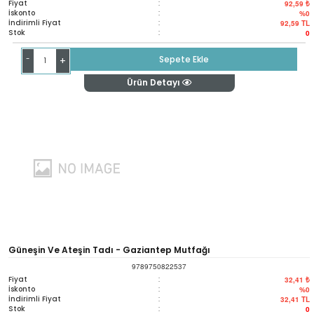
Fiyat
:
92,59 ₺
İskonto
:
%0
İndirimli Fiyat
:
92,59
TL
Stok
:
0
-
Sepete Ekle
+
Ürün Detayı
Güneşin Ve Ateşin Tadı - Gaziantep Mutfağı
9789750822537
Fiyat
:
32,41 ₺
İskonto
:
%0
İndirimli Fiyat
:
32,41
TL
Stok
:
0