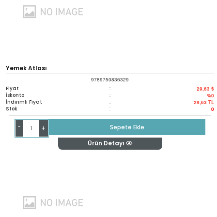
Yemek Atlası
9789750836329
Fiyat
:
29,63 ₺
İskonto
:
%0
İndirimli Fiyat
:
29,63
TL
Stok
:
0
-
Sepete Ekle
+
Ürün Detayı