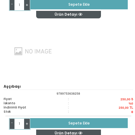
-
Sepete Ekle
+
Ürün Detayı
Aşçıbaşı
9789753638258
Fiyat
:
250,00 ₺
İskonto
:
%0
İndirimli Fiyat
:
250,00
TL
Stok
:
0
-
Sepete Ekle
+
Ürün Detayı