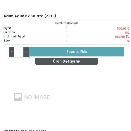
Adım Adım 62 Salata (ciltli)
9789750837050
Fiyat
:
500,00 ₺
İskonto
:
%0
İndirimli Fiyat
:
500,00
TL
Stok
:
0
-
Sepete Ekle
+
Ürün Detayı