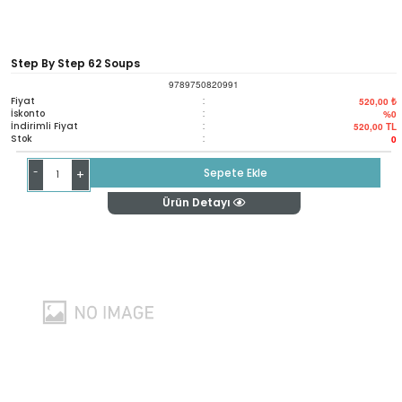
Step By Step 62 Soups
9789750820991
Fiyat
:
520,00 ₺
İskonto
:
%0
İndirimli Fiyat
:
520,00
TL
Stok
:
0
-
Sepete Ekle
+
Ürün Detayı