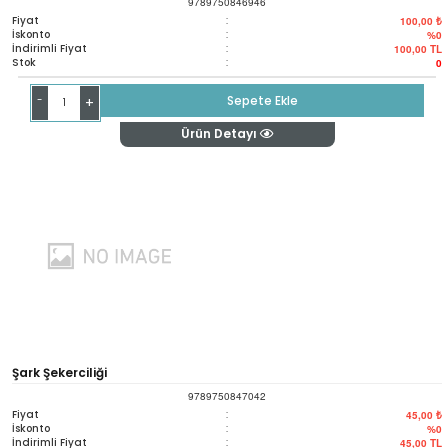
9789750846946
Fiyat
:
100,00 ₺
İskonto
:
%0
İndirimli Fiyat
:
100,00
TL
Stok
:
0
-
Sepete Ekle
+
Ürün Detayı
Şark Şekerciliği
9789750847042
Fiyat
:
45,00 ₺
İskonto
:
%0
İndirimli Fiyat
:
45,00
TL