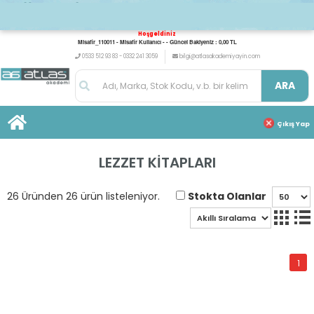
Hoşgeldiniz
Misafir_110011 - Misafir Kullanıcı - - Güncel Bakiyeniz : 0,00 TL
0533 512 93 83 - 0332 241 3059
bilgi@atlasakademiyayin.com
ARA
Çıkış Yap
LEZZET KİTAPLARI
Stokta Olanlar
26 Üründen 26 ürün listeleniyor.
1