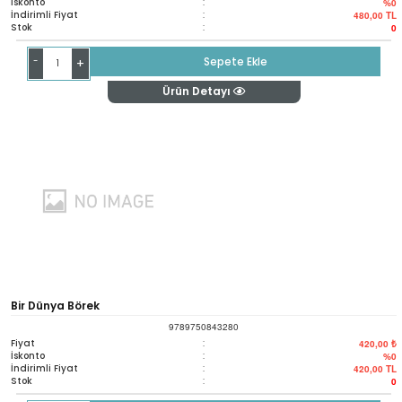
İskonto
:
%0
İndirimli Fiyat
:
480,00
TL
Stok
:
0
-
Sepete Ekle
+
Ürün Detayı
Bir Dünya Börek
9789750843280
Fiyat
:
420,00 ₺
İskonto
:
%0
İndirimli Fiyat
:
420,00
TL
Stok
:
0