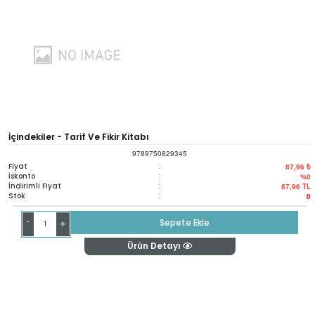
İçindekiler - Tarif Ve Fikir Kitabı
9789750829345
Fiyat
:
87,96 ₺
İskonto
:
%0
İndirimli Fiyat
:
87,96
TL
Stok
:
0
-
Sepete Ekle
+
Ürün Detayı