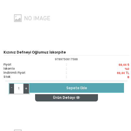
Kızınız Defneyi Oğlumuz İskorpite
9789750817588
Fiyat
:
69,44 ₺
İskonto
:
%0
İndirimli Fiyat
:
69,44
TL
Stok
:
0
-
Sepete Ekle
+
Ürün Detayı