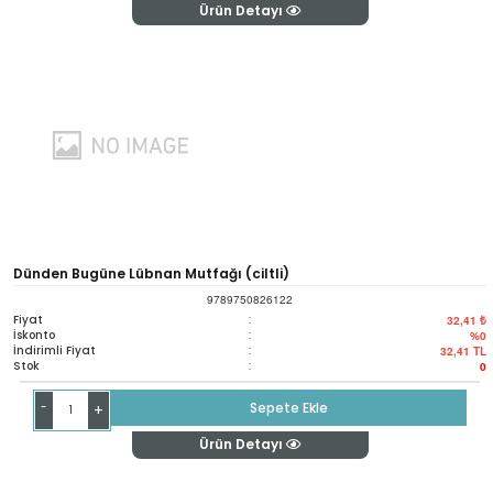
Ürün Detayı
Dünden Bugüne Lübnan Mutfağı (ciltli)
9789750826122
Fiyat
:
32,41 ₺
İskonto
:
%0
İndirimli Fiyat
:
32,41
TL
Stok
:
0
-
Sepete Ekle
+
Ürün Detayı