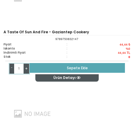
A Taste Of Sun And Fire - Gaziantep Cookery
9789750832147
Fiyat
:
44,44 ₺
İskonto
:
%0
İndirimli Fiyat
:
44,44
TL
Stok
:
0
-
Sepete Ekle
+
Ürün Detayı