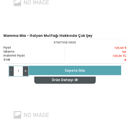
Mamma Mia - İtalyan Mutfağı Hakkında Çok Şey
9789750819926
Fiyat
:
120,00 ₺
İskonto
:
%0
İndirimli Fiyat
:
120,00
TL
Stok
:
0
-
Sepete Ekle
+
Ürün Detayı