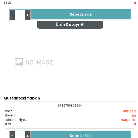
Stok
:
0
-
Sepete Ekle
+
Ürün Detayı
Mutfaktaki Yaban
9789750852534
Fiyat
:
950,00 ₺
İskonto
:
%0
İndirimli Fiyat
:
950,00
TL
Stok
:
0
-
Sepete Ekle
+