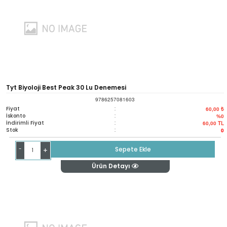
Tyt Biyoloji Best Peak 30 Lu Denemesi
9786257081603
Fiyat
:
60,00 ₺
İskonto
:
%0
İndirimli Fiyat
:
60,00
TL
Stok
:
0
-
Sepete Ekle
+
Ürün Detayı