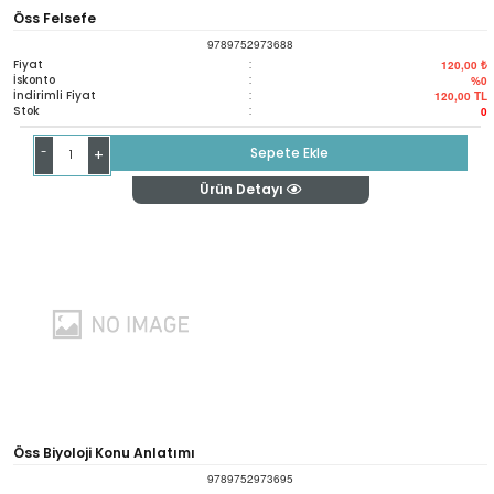
Öss Felsefe
9789752973688
Fiyat
:
120,00 ₺
İskonto
:
%0
İndirimli Fiyat
:
120,00
TL
Stok
:
0
-
Sepete Ekle
+
Ürün Detayı
Öss Biyoloji Konu Anlatımı
9789752973695