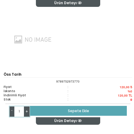
Ürün Detayı
Öss Tarih
9789752973770
Fiyat
:
120,00 ₺
İskonto
:
%0
İndirimli Fiyat
:
120,00
TL
Stok
:
0
-
Sepete Ekle
+
Ürün Detayı