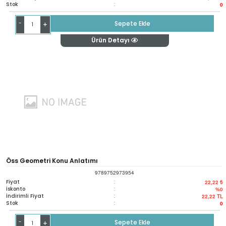
Stok
:
0
-
Sepete Ekle
+
Ürün Detayı
Öss Geometri Konu Anlatımı
9789752973954
Fiyat
:
22,22 ₺
İskonto
:
%0
İndirimli Fiyat
:
22,22
TL
Stok
:
0
-
Sepete Ekle
+