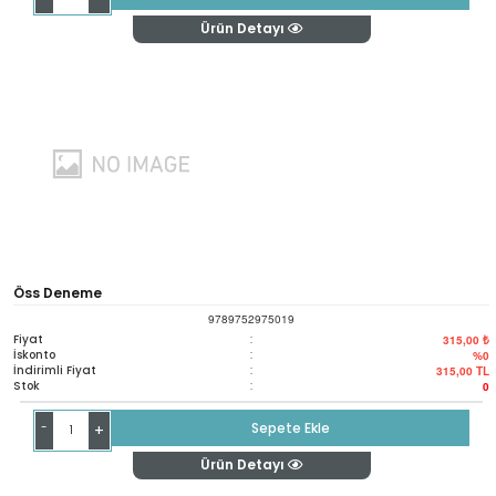
Ürün Detayı
Öss Deneme
9789752975019
Fiyat
:
315,00 ₺
İskonto
:
%0
İndirimli Fiyat
:
315,00
TL
Stok
:
0
-
Sepete Ekle
+
Ürün Detayı