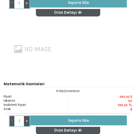
-
Sepete Ekle
+
Ürün Detayı
Matematik Hamleleri
9786254495649
Fiyat
:
595,00 ₺
İskonto
:
%0
İndirimli Fiyat
:
595,00
TL
Stok
:
0
-
Sepete Ekle
+
Ürün Detayı