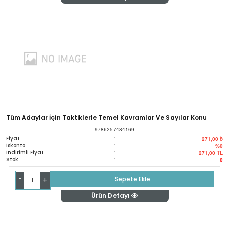
Tüm Adaylar İçin Taktiklerle Temel Kavramlar Ve Sayılar Konu
9786257484169
Anlatımlı Soru Fasikülü
Fiyat
:
271,00 ₺
İskonto
:
%0
İndirimli Fiyat
:
271,00
TL
Stok
:
0
-
Sepete Ekle
+
Ürün Detayı