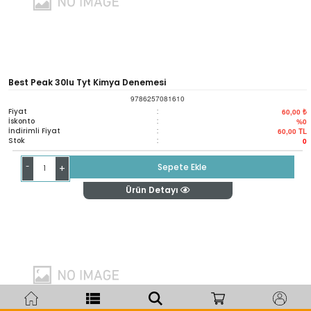
Best Peak 30lu Tyt Kimya Denemesi
9786257081610
Fiyat
:
60,00 ₺
İskonto
:
%0
İndirimli Fiyat
:
60,00
TL
Stok
:
0
-
Sepete Ekle
+
Ürün Detayı