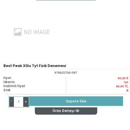
Best Peak 30lu Tyt Fizik Denemesi
9786257081597
Fiyat
:
60,00 ₺
İskonto
:
%0
İndirimli Fiyat
:
60,00
TL
Stok
:
0
-
Sepete Ekle
+
Ürün Detayı