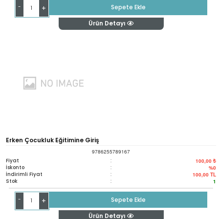
-
Sepete Ekle
+
Ürün Detayı
Erken Çocukluk Eğitimine Giriş
9786255789167
Fiyat
:
100,00 ₺
İskonto
:
%0
İndirimli Fiyat
:
100,00
TL
Stok
:
1
-
Sepete Ekle
+
Ürün Detayı