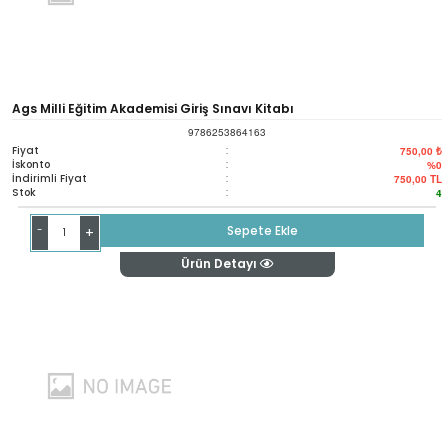
Ags Milli Eğitim Akademisi Giriş Sınavı Kitabı
9786253864163
Fiyat
:
750,00 ₺
İskonto
:
%0
İndirimli Fiyat
:
750,00
TL
Stok
:
4
-
Sepete Ekle
+
Ürün Detayı