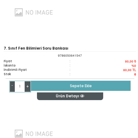
7. Sınıf Fen Bilimleri Soru Bankası
9786050641547
Fiyat
:
80,00 ₺
İskonto
:
%0
İndirimli Fiyat
:
80,00
TL
Stok
:
0
-
Sepete Ekle
+
Ürün Detayı