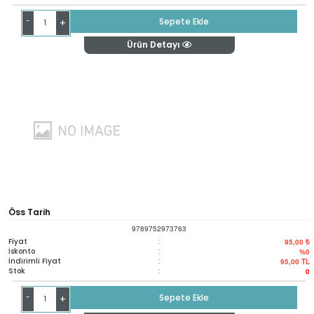
-
Sepete Ekle
+
Ürün Detayı
Öss Tarih
9789752973763
Fiyat
:
95,00 ₺
İskonto
:
%0
İndirimli Fiyat
:
95,00
TL
Stok
:
0
-
Sepete Ekle
+