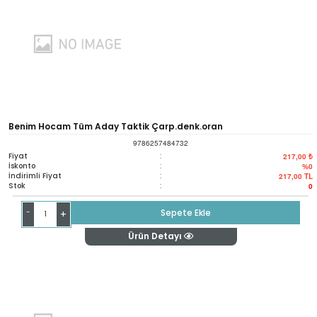
Benim Hocam Tüm Aday Taktik Çarp.denk.oran
9786257484732
Fiyat
:
217,00 ₺
İskonto
:
%0
İndirimli Fiyat
:
217,00
TL
Stok
:
0
-
Sepete Ekle
+
Ürün Detayı