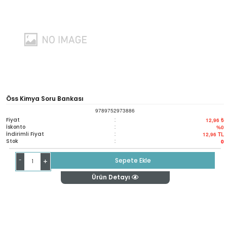
Öss Kimya Soru Bankası
9789752973886
Fiyat
:
12,96 ₺
İskonto
:
%0
İndirimli Fiyat
:
12,96
TL
Stok
:
0
-
Sepete Ekle
+
Ürün Detayı