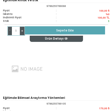
Eğitimde Ahlak Ve Etik
9786255789068
Fiyat
:
100,00 ₺
İskonto
:
%0
İndirimli Fiyat
:
100,00
TL
Stok
:
1
-
Sepete Ekle
+
Ürün Detayı
Eğitimde Bilimsel Araştırma Yöntemleri
9786255789105
Fiyat
:
170,00 ₺