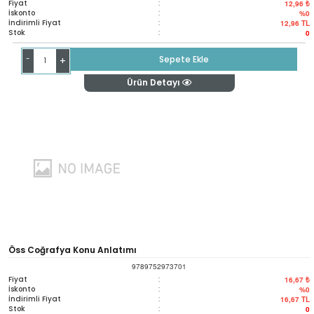
Fiyat
:
12,96 ₺
İskonto
:
%0
İndirimli Fiyat
:
12,96
TL
Stok
:
0
-
Sepete Ekle
+
Ürün Detayı
Öss Coğrafya Konu Anlatımı
9789752973701
Fiyat
:
16,67 ₺
İskonto
:
%0
İndirimli Fiyat
:
16,67
TL
Stok
:
0