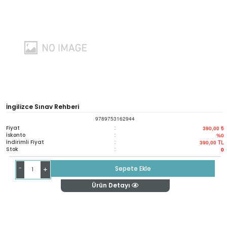
İngilizce Sınav Rehberi
9789753162944
Fiyat
:
390,00 ₺
İskonto
:
%0
İndirimli Fiyat
:
390,00
TL
Stok
:
0
-
Sepete Ekle
+
Ürün Detayı