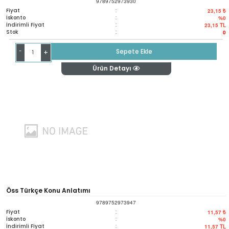
9789752973930
Fiyat
:
23,15 ₺
İskonto
:
%0
İndirimli Fiyat
:
23,15
TL
Stok
:
0
-
Sepete Ekle
+
Ürün Detayı
Öss Türkçe Konu Anlatımı
9789752973947
Fiyat
:
11,57 ₺
İskonto
:
%0
İndirimli Fiyat
:
11,57
TL