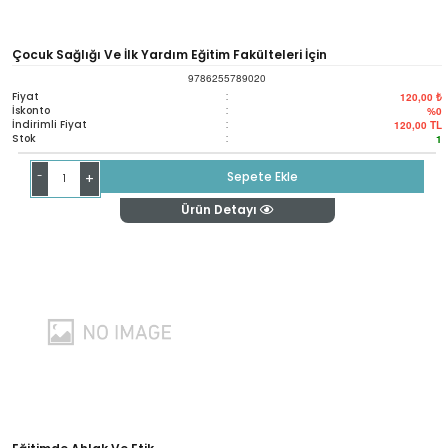
Çocuk Sağlığı Ve İlk Yardım Eğitim Fakülteleri İçin
9786255789020
Fiyat
:
120,00 ₺
İskonto
:
%0
İndirimli Fiyat
:
120,00
TL
Stok
:
1
-
Sepete Ekle
+
Ürün Detayı