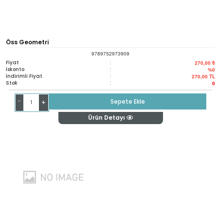
Öss Geometri
9789752973909
Fiyat
:
270,00 ₺
İskonto
:
%0
İndirimli Fiyat
:
270,00
TL
Stok
:
0
-
Sepete Ekle
+
Ürün Detayı