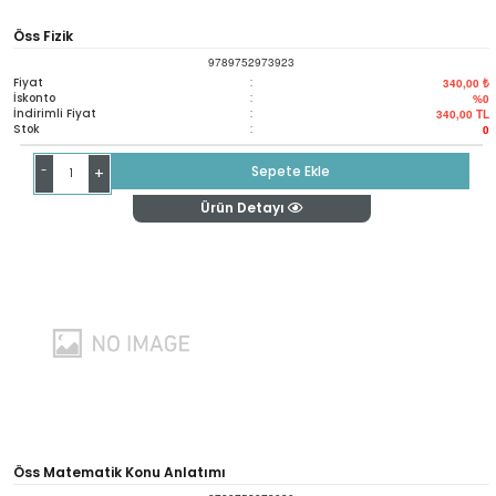
Öss Fizik
9789752973923
Fiyat
:
340,00 ₺
İskonto
:
%0
İndirimli Fiyat
:
340,00
TL
Stok
:
0
-
Sepete Ekle
+
Ürün Detayı
Öss Matematik Konu Anlatımı