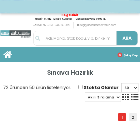
Hoşgeldiniz
Misafir_417312 - Misafir Kullanıcı - - Güncel Bakiyeniz : 0,00 TL
0533 512 93 83 - 0332 241 3059
bilgi@atlasakademiyayin.com
ARA
Çıkış Yap
Sınava Hazırlık
Stokta Olanlar
72 Üründen 50 ürün listeleniyor.
1
2