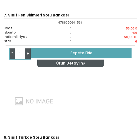
7. Sınıf Fen Bilimleri Soru Bankası
9786050641561
Fiyat
:
50,00 ₺
İskonto
:
%0
İndirimli Fiyat
:
50,00
TL
Stok
:
0
-
Sepete Ekle
+
Ürün Detayı
6. Sınıf Türkçe Soru Bankası