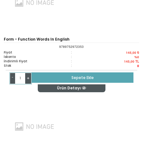
Form - Function Words In English
9789752972353
Fiyat
:
145,00 ₺
İskonto
:
%0
İndirimli Fiyat
:
145,00
TL
Stok
:
0
-
Sepete Ekle
+
Ürün Detayı