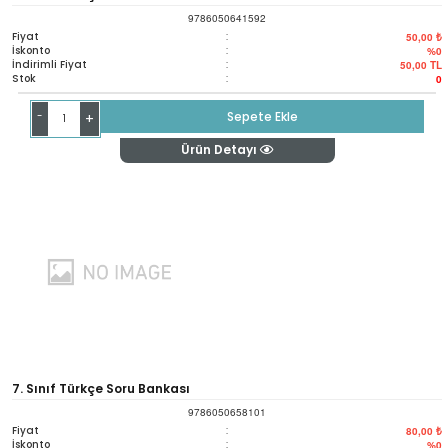
9786050641592
Fiyat
:
50,00 ₺
İskonto
:
%0
İndirimli Fiyat
:
50,00
TL
Stok
:
0
-
Sepete Ekle
+
Ürün Detayı
7. Sınıf Türkçe Soru Bankası
9786050658101
Fiyat
:
80,00 ₺
İskonto
:
%0