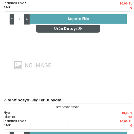
İndirimli Fiyat
:
80,00
TL
Stok
:
0
-
Sepete Ekle
+
Ürün Detayı
7. Sınıf Sosyal Bilgiler Dünyam
9786058053588
Fiyat
:
40,00 ₺
İskonto
:
%0
İndirimli Fiyat
:
40,00
TL
Stok
:
0