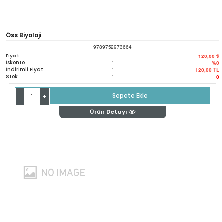
Öss Biyoloji
9789752973664
Fiyat
:
120,00 ₺
İskonto
:
%0
İndirimli Fiyat
:
120,00
TL
Stok
:
0
-
Sepete Ekle
+
Ürün Detayı