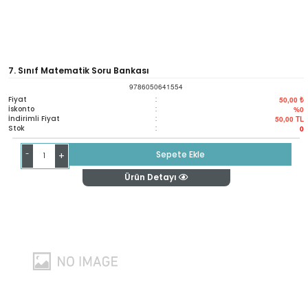
7. Sınıf Matematik Soru Bankası
9786050641554
Fiyat
:
50,00 ₺
İskonto
:
%0
İndirimli Fiyat
:
50,00
TL
Stok
:
0
-
Sepete Ekle
+
Ürün Detayı