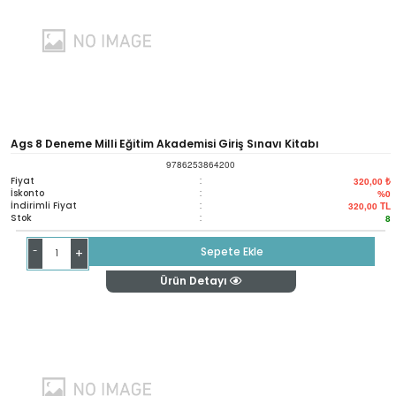
Ags 8 Deneme Milli Eğitim Akademisi Giriş Sınavı Kitabı
9786253864200
Fiyat
:
320,00 ₺
İskonto
:
%0
İndirimli Fiyat
:
320,00
TL
Stok
:
8
-
Sepete Ekle
+
Ürün Detayı