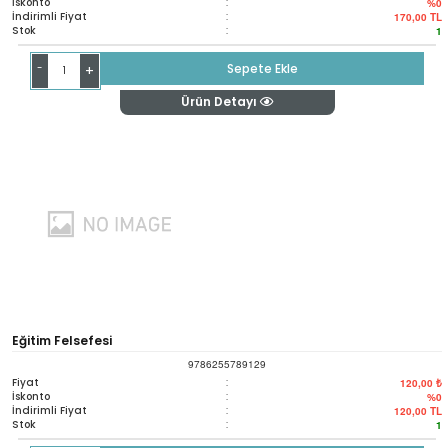
İskonto
:
%0
İndirimli Fiyat
:
170,00
TL
Stok
:
1
-
Sepete Ekle
+
Ürün Detayı
Eğitim Felsefesi
9786255789129
Fiyat
:
120,00 ₺
İskonto
:
%0
İndirimli Fiyat
:
120,00
TL
Stok
:
1