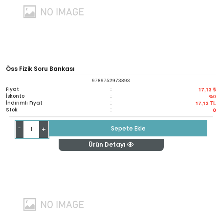
Öss Fizik Soru Bankası
9789752973893
Fiyat
:
17,13 ₺
İskonto
:
%0
İndirimli Fiyat
:
17,13
TL
Stok
:
0
-
Sepete Ekle
+
Ürün Detayı