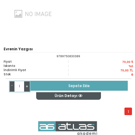
Evrenin Yazgısı
9789750830389
Fiyat
:
70,00 ₺
İskonto
:
%0
İndirimli Fiyat
:
70,00
TL
Stok
:
0
-
Sepete Ekle
+
Ürün Detayı
1