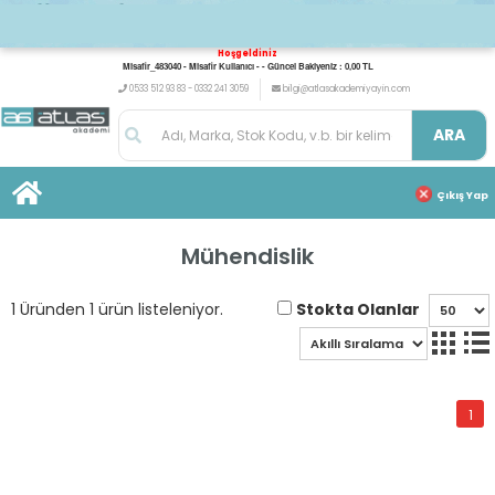
Hoşgeldiniz
Misafir_483040 - Misafir Kullanıcı - - Güncel Bakiyeniz : 0,00 TL
0533 512 93 83 - 0332 241 3059
bilgi@atlasakademiyayin.com
ARA
Çıkış Yap
Mühendislik
Stokta Olanlar
1 Üründen 1 ürün listeleniyor.
1