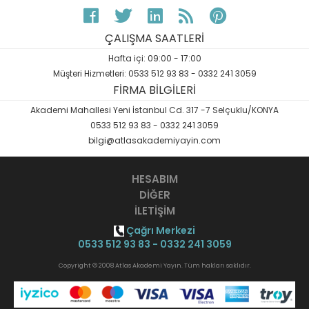
ÇALIŞMA SAATLERİ
Hafta içi: 09:00 - 17:00
Müşteri Hizmetleri: 0533 512 93 83 - 0332 241 3059
FİRMA BİLGİLERİ
Akademi Mahallesi Yeni İstanbul Cd. 317 -7 Selçuklu/KONYA
0533 512 93 83 - 0332 241 3059
bilgi@atlasakademiyayin.com
HESABIM
DİĞER
İLETİŞİM
Çağrı Merkezi
0533 512 93 83 - 0332 241 3059
Copyright © 2008 Atlas Akademi Yayın. Tüm hakları saklıdır.