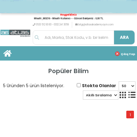
Hoşgeldiniz
Misafir_883216 - Misafir Kullanıcı - - Güncel Bakiyeniz : 0,00 TL
0533 512 93 83 - 0332 241 3059
bilgi@atlasakademiyayin.com
ARA
Çıkış Yap
Popüler Bilim
Stokta Olanlar
5 Üründen 5 ürün listeleniyor.
1