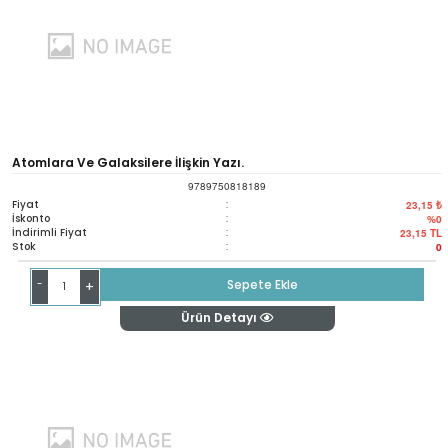
Atomlara Ve Galaksilere İlişkin Yazı.
9789750818189
Fiyat
:
23,15 ₺
İskonto
:
%0
İndirimli Fiyat
:
23,15
TL
Stok
:
0
-
Sepete Ekle
+
Ürün Detayı