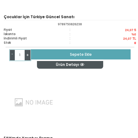
Çocuklar İçin Türkiye Güncel Sanatı
9789750826238
Fiyat
:
24,07 ₺
İskonto
:
%0
İndirimli Fiyat
:
24,07
TL
Stok
:
0
-
Sepete Ekle
+
Ürün Detayı