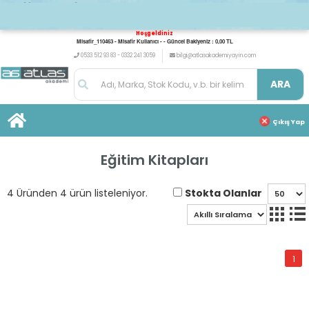
Hoşgeldiniz
Misafir_110463 - Misafir Kullanıcı - - Güncel Bakiyeniz : 0,00 TL
0533 512 93 83 - 0332 241 3059
bilgi@atlasakademiyayin.com
ARA
Çıkış Yap
Eğitim Kitapları
Stokta Olanlar
4 Üründen 4 ürün listeleniyor.
1