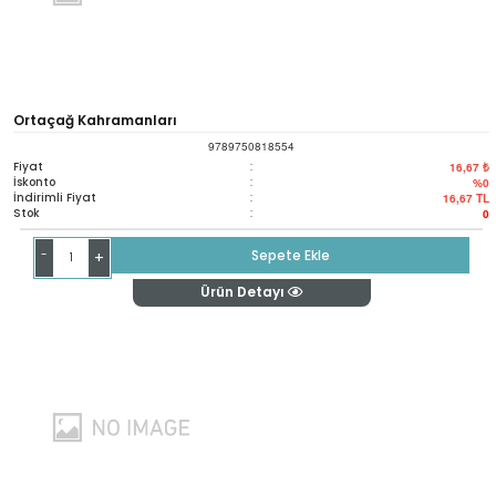
Ortaçağ Kahramanları
9789750818554
Fiyat
:
16,67 ₺
İskonto
:
%0
İndirimli Fiyat
:
16,67
TL
Stok
:
0
-
Sepete Ekle
+
Ürün Detayı