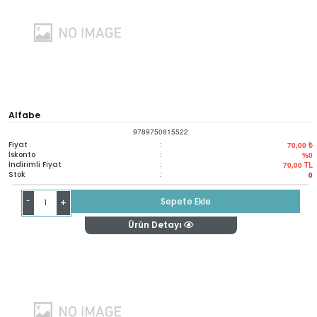
Alfabe
9789750815522
Fiyat
:
70,00 ₺
İskonto
:
%0
İndirimli Fiyat
:
70,00
TL
Stok
:
0
-
Sepete Ekle
+
Ürün Detayı