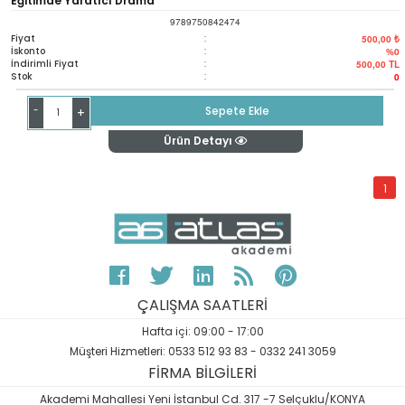
Eğitimde Yaratıcı Drama
9789750842474
Fiyat
:
500,00 ₺
İskonto
:
%0
İndirimli Fiyat
:
500,00
TL
Stok
:
0
-
Sepete Ekle
+
Ürün Detayı
1
ÇALIŞMA SAATLERİ
Hafta içi: 09:00 - 17:00
Müşteri Hizmetleri: 0533 512 93 83 - 0332 241 3059
FİRMA BİLGİLERİ
Akademi Mahallesi Yeni İstanbul Cd. 317 -7 Selçuklu/KONYA