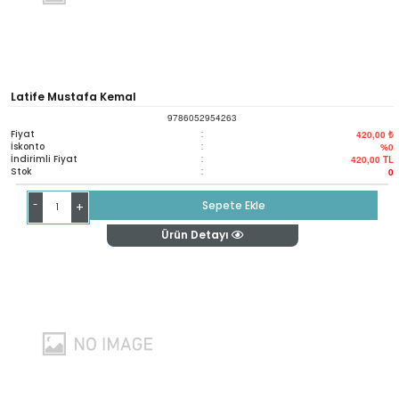
Latife Mustafa Kemal
9786052954263
Fiyat
:
420,00 ₺
İskonto
:
%0
İndirimli Fiyat
:
420,00
TL
Stok
:
0
-
Sepete Ekle
+
Ürün Detayı