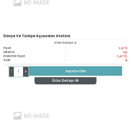
Dünya Ve Türkiye Açısından Atatürk
9789753636216
Fiyat
:
1,67 ₺
İskonto
:
%0
İndirimli Fiyat
:
1,67
TL
Stok
:
0
-
Sepete Ekle
+
Ürün Detayı