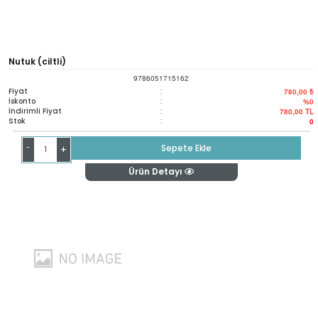
Nutuk (ciltli)
9786051715162
Fiyat
:
780,00 ₺
İskonto
:
%0
İndirimli Fiyat
:
780,00
TL
Stok
:
0
-
Sepete Ekle
+
Ürün Detayı