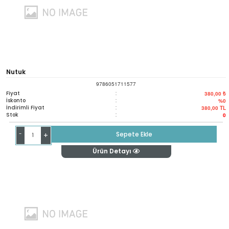
Nutuk
9786051711577
Fiyat
:
380,00 ₺
İskonto
:
%0
İndirimli Fiyat
:
380,00
TL
Stok
:
0
-
Sepete Ekle
+
Ürün Detayı