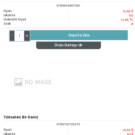
9789944887090
Fiyat
:
12,96 ₺
İskonto
:
%0
İndirimli Fiyat
:
12,96
TL
Stok
:
0
-
Sepete Ekle
+
Ürün Detayı
Yükselen Bir Deniz
9789750725470
Fiyat
:
18,52 ₺
İskonto
:
%15