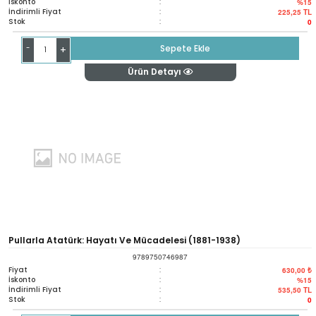
İskonto
:
%15
İndirimli Fiyat
:
225,25
TL
Stok
:
0
-
Sepete Ekle
+
Ürün Detayı
Pullarla Atatürk: Hayatı Ve Mücadelesi (1881-1938)
9789750746987
Fiyat
:
630,00 ₺
İskonto
:
%15
İndirimli Fiyat
:
535,50
TL
Stok
:
0