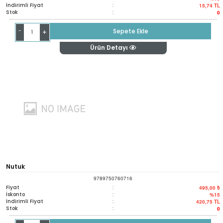
İndirimli Fiyat
:
15,74
TL
Stok
:
0
-
Sepete Ekle
+
Ürün Detayı
Nutuk
9789750760716
Fiyat
:
495,00 ₺
İskonto
:
%15
İndirimli Fiyat
:
420,75
TL
Stok
:
0