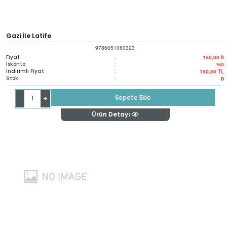
Gazi İle Latife
9786051060323
Fiyat
:
150,00 ₺
İskonto
:
%0
İndirimli Fiyat
:
150,00
TL
Stok
:
0
-
Sepete Ekle
+
Ürün Detayı