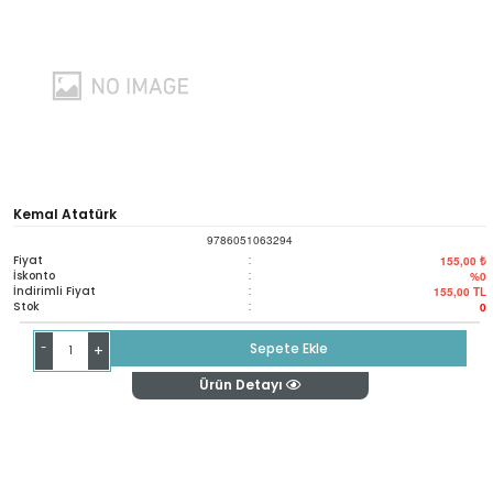
Kemal Atatürk
9786051063294
Fiyat
:
155,00 ₺
İskonto
:
%0
İndirimli Fiyat
:
155,00
TL
Stok
:
0
-
Sepete Ekle
+
Ürün Detayı