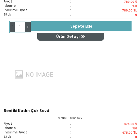
Fiyat
:
780,00 ₺
İskonto
:
%0
İndirimli Fiyat
:
780,00
TL
Stok
:
0
-
Sepete Ekle
+
Ürün Detayı
Beni İki Kadın Çok Sevdi
9786051061627
Fiyat
:
475,00 ₺
İskonto
:
%0
İndirimli Fiyat
:
475,00
TL
Stok
:
0