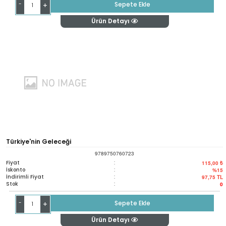
-
Sepete Ekle
+
Ürün Detayı
Türkiye'nin Geleceği
9789750760723
Fiyat
:
115,00 ₺
İskonto
:
%15
İndirimli Fiyat
:
97,75
TL
Stok
:
0
-
Sepete Ekle
+
Ürün Detayı