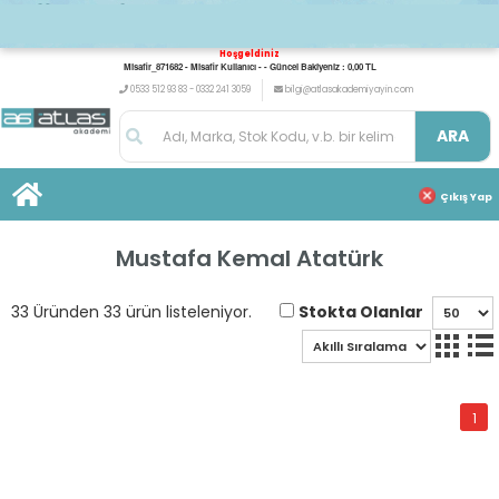
Hoşgeldiniz
Misafir_871682 - Misafir Kullanıcı - - Güncel Bakiyeniz : 0,00 TL
0533 512 93 83 - 0332 241 3059
bilgi@atlasakademiyayin.com
ARA
Çıkış Yap
Mustafa Kemal Atatürk
Stokta Olanlar
33 Üründen 33 ürün listeleniyor.
1