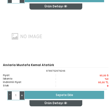
Ürün Detayı
Anılarla Mustafa Kemal Atatürk
9789752979246
Fiyat
:
95,00 ₺
İskonto
:
%0
İndirimli Fiyat
:
95,00
TL
Stok
:
0
-
Sepete Ekle
+
Ürün Detayı