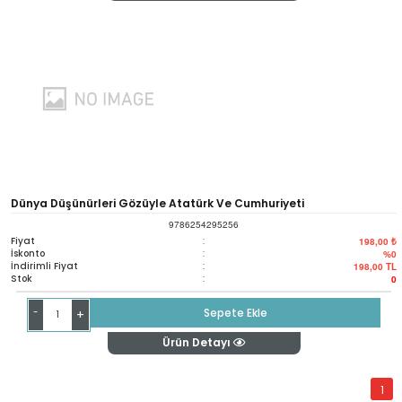
Dünya Düşünürleri Gözüyle Atatürk Ve Cumhuriyeti
9786254295256
Fiyat
:
198,00 ₺
İskonto
:
%0
İndirimli Fiyat
:
198,00
TL
Stok
:
0
-
Sepete Ekle
+
Ürün Detayı
1