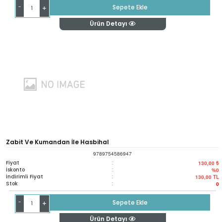
-
Sepete Ekle
+
Ürün Detayı
Zabit Ve Kumandan İle Hasbihal
9789754586947
Fiyat
:
130,00 ₺
İskonto
:
%0
İndirimli Fiyat
:
130,00
TL
Stok
:
0
-
Sepete Ekle
+
Ürün Detayı