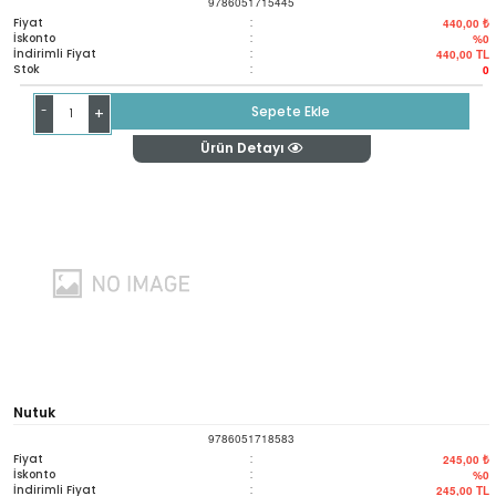
9786051715445
Fiyat
:
440,00 ₺
İskonto
:
%0
İndirimli Fiyat
:
440,00
TL
Stok
:
0
-
Sepete Ekle
+
Ürün Detayı
Nutuk
9786051718583
Fiyat
:
245,00 ₺
İskonto
:
%0
İndirimli Fiyat
:
245,00
TL