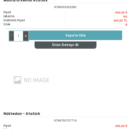
Mustafa Kemal Atatürk
9786053322382
Fiyat
:
400,00 ₺
İskonto
:
%0
İndirimli Fiyat
:
400,00
TL
Stok
:
0
-
Sepete Ekle
+
Ürün Detayı
Nüktedan - Atatürk
9789750727719
Fiyat
:
265,00 ₺