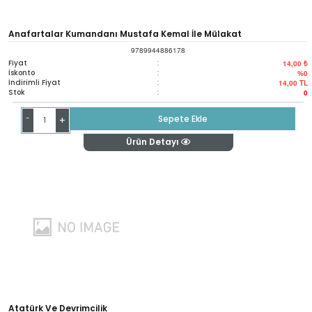
Anafartalar Kumandanı Mustafa Kemal İle Mülakat
9789944886178
Fiyat
:
14,00 ₺
İskonto
:
%0
İndirimli Fiyat
:
14,00
TL
Stok
:
0
-
Sepete Ekle
+
Ürün Detayı
Atatürk Ve Devrimcilik