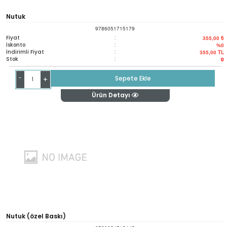
Nutuk
9786051715179
Fiyat
:
355,00 ₺
İskonto
:
%0
İndirimli Fiyat
:
355,00
TL
Stok
:
0
-
Sepete Ekle
+
Ürün Detayı
Nutuk (özel Baskı)