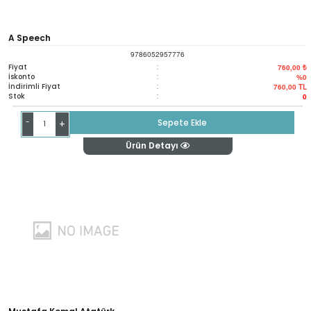
A Speech
9786052957776
Fiyat
:
760,00 ₺
İskonto
:
%0
İndirimli Fiyat
:
760,00
TL
Stok
:
0
-
Sepete Ekle
+
Ürün Detayı