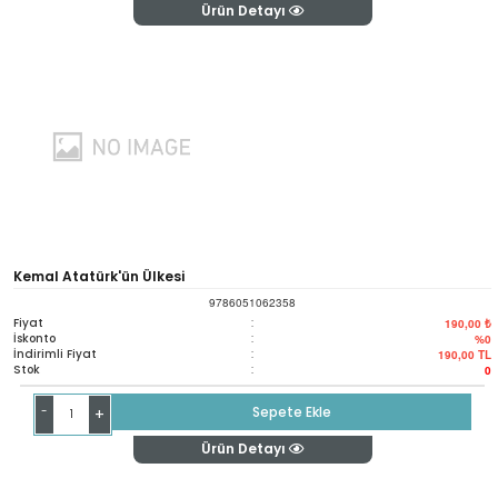
Ürün Detayı
Kemal Atatürk'ün Ülkesi
9786051062358
Fiyat
:
190,00 ₺
İskonto
:
%0
İndirimli Fiyat
:
190,00
TL
Stok
:
0
-
Sepete Ekle
+
Ürün Detayı