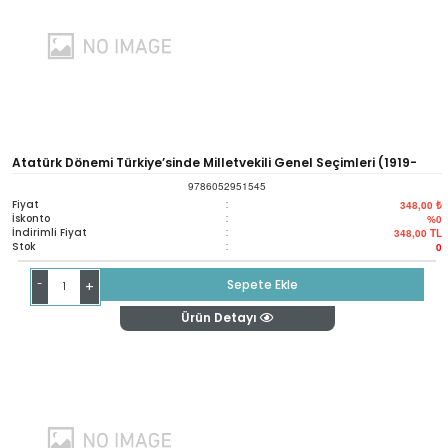
Atatürk Dönemi Türkiye’sinde Milletvekili Genel Seçimleri (1919-
9786052951545
1935)
Fiyat
:
348,00 ₺
İskonto
:
%0
İndirimli Fiyat
:
348,00
TL
Stok
:
0
-
Sepete Ekle
+
Ürün Detayı