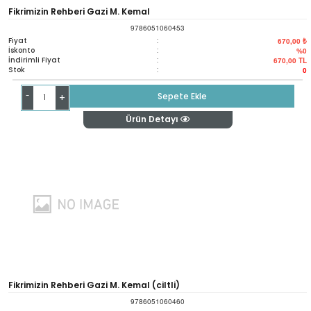
Fikrimizin Rehberi Gazi M. Kemal
9786051060453
Fiyat
:
670,00 ₺
İskonto
:
%0
İndirimli Fiyat
:
670,00
TL
Stok
:
0
-
Sepete Ekle
+
Ürün Detayı
Fikrimizin Rehberi Gazi M. Kemal (ciltli)
9786051060460