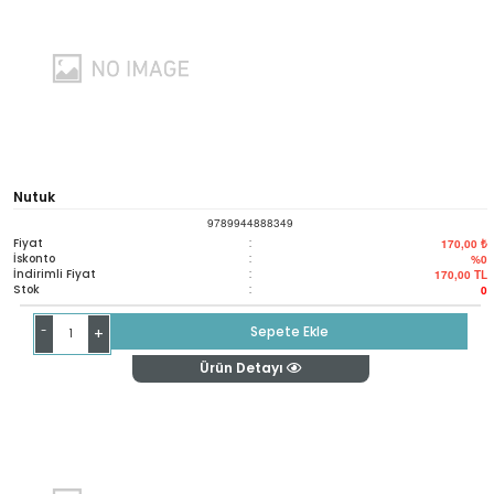
Nutuk
9789944888349
Fiyat
:
170,00 ₺
İskonto
:
%0
İndirimli Fiyat
:
170,00
TL
Stok
:
0
-
Sepete Ekle
+
Ürün Detayı