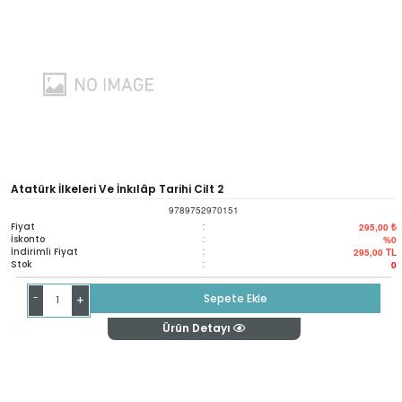
Atatürk İlkeleri Ve İnkılâp Tarihi Cilt 2
9789752970151
Fiyat
:
295,00 ₺
İskonto
:
%0
İndirimli Fiyat
:
295,00
TL
Stok
:
0
-
Sepete Ekle
+
Ürün Detayı