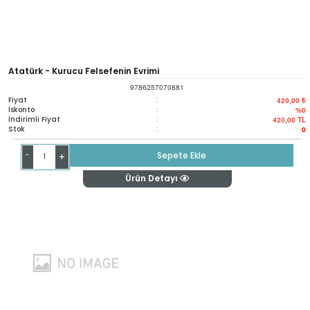
Atatürk - Kurucu Felsefenin Evrimi
9786257070881
Fiyat
:
420,00 ₺
İskonto
:
%0
İndirimli Fiyat
:
420,00
TL
Stok
:
0
-
Sepete Ekle
+
Ürün Detayı