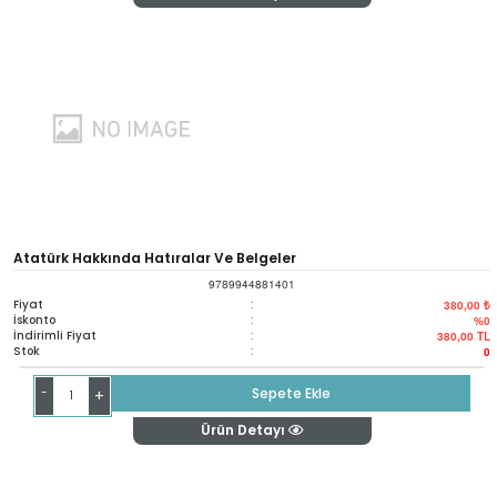
Atatürk Hakkında Hatıralar Ve Belgeler
9789944881401
Fiyat
:
380,00 ₺
İskonto
:
%0
İndirimli Fiyat
:
380,00
TL
Stok
:
0
-
Sepete Ekle
+
Ürün Detayı