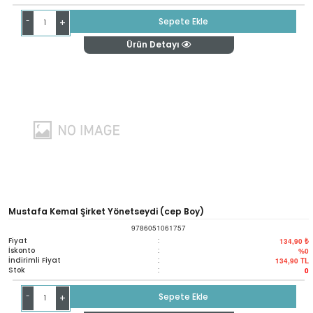
-
Sepete Ekle
+
Ürün Detayı
Mustafa Kemal Şirket Yönetseydi (cep Boy)
9786051061757
Fiyat
:
134,90 ₺
İskonto
:
%0
İndirimli Fiyat
:
134,90
TL
Stok
:
0
-
Sepete Ekle
+