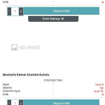
Stok
:
0
-
Sepete Ekle
+
Ürün Detayı
Mustafa Kemal Atatürk Kutulu
9789752977860
Fiyat
:
16,67 ₺
İskonto
:
%0
İndirimli Fiyat
:
16,67
TL
Stok
:
0
-
Sepete Ekle
+