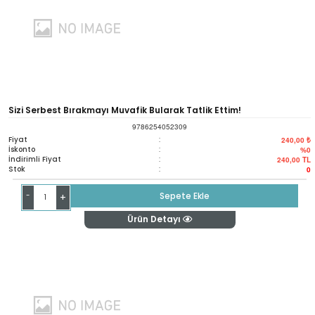
Sizi Serbest Bırakmayı Muvafik Bularak Tatlik Ettim!
9786254052309
Fiyat
:
240,00 ₺
İskonto
:
%0
İndirimli Fiyat
:
240,00
TL
Stok
:
0
-
Sepete Ekle
+
Ürün Detayı