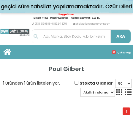
çici süre tahsilat yapılamamaktadır. Özür Dileriz
Hoşgeldiniz
Misafir_41805 - Misafir Kullanıcı - - Güncel Bakiyeniz : 0,00 TL
0533 512 93 83 - 0332 241 3059
bilgi@atlasakademiyayin.com
ARA
Çıkış Yap
Poul Gilbert
Stokta Olanlar
1 Üründen 1 ürün listeleniyor.
1