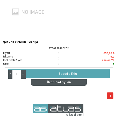
Şefkat Odaklı Terapi
9786259496252
Fiyat
:
650,00 ₺
İskonto
:
%0
İndirimli Fiyat
:
650,00
TL
Stok
:
1
-
Sepete Ekle
+
Ürün Detayı
1