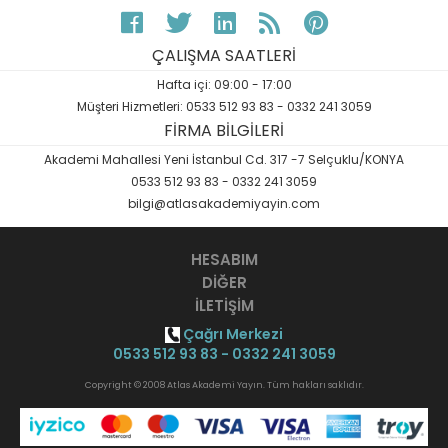
ÇALIŞMA SAATLERİ
Hafta içi: 09:00 - 17:00
Müşteri Hizmetleri: 0533 512 93 83 - 0332 241 3059
FİRMA BİLGİLERİ
Akademi Mahallesi Yeni İstanbul Cd. 317 -7 Selçuklu/KONYA
0533 512 93 83 - 0332 241 3059
bilgi@atlasakademiyayin.com
HESABIM
DİĞER
İLETİŞİM
Çağrı Merkezi
0533 512 93 83 - 0332 241 3059
Copyright © 2008 Atlas Akademi Yayın. Tüm hakları saklıdır.