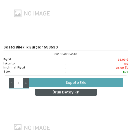
Sasta Bileklik Burçlar 558530
8616548654548
Fiyat
:
35,00 ₺
İskonto
:
%0
İndirimli Fiyat
:
35,00
TL
Stok
:
50+
-
Sepete Ekle
+
Ürün Detayı