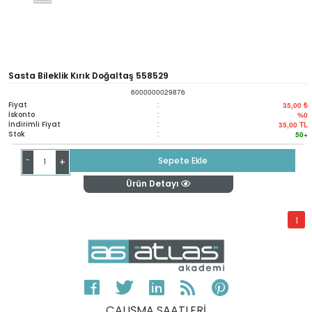
Sasta Bileklik Kırık Doğaltaş 558529
6000000029876
Fiyat
:
35,00 ₺
İskonto
:
%0
İndirimli Fiyat
:
35,00
TL
Stok
:
50+
-
Sepete Ekle
+
Ürün Detayı
1
ÇALIŞMA SAATLERİ