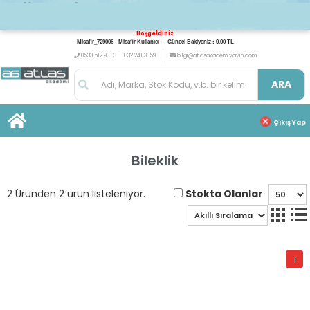
Hoşgeldiniz
Misafir_729008 - Misafir Kullanıcı - - Güncel Bakiyeniz : 0,00 TL
0533 512 93 83 - 0332 241 3059
bilgi@atlasakademiyayin.com
ARA
Çıkış Yap
Bileklik
Stokta Olanlar
2 Üründen 2 ürün listeleniyor.
1