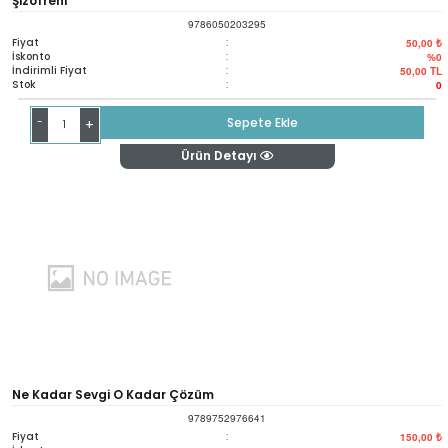
Şizofreni
9786050203295
Fiyat
:
50,00 ₺
İskonto
:
%0
İndirimli Fiyat
:
50,00
TL
Stok
:
0
-
Sepete Ekle
+
Ürün Detayı
Ne Kadar Sevgi O Kadar Çözüm
9789752976641
Fiyat
:
150,00 ₺