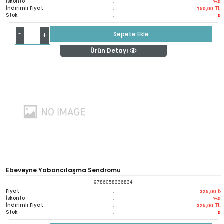
İskonto
:
%0
İndirimli Fiyat
:
150,00
TL
Stok
:
0
-
Sepete Ekle
+
Ürün Detayı
Ebeveyne Yabancılaşma Sendromu
9786058336834
Fiyat
:
325,00 ₺
İskonto
:
%0
İndirimli Fiyat
:
325,00
TL
Stok
:
0