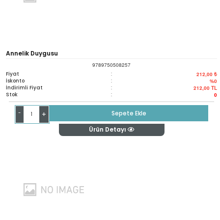
Annelik Duygusu
9789750508257
Fiyat
:
212,00 ₺
İskonto
:
%0
İndirimli Fiyat
:
212,00
TL
Stok
:
0
-
Sepete Ekle
+
Ürün Detayı