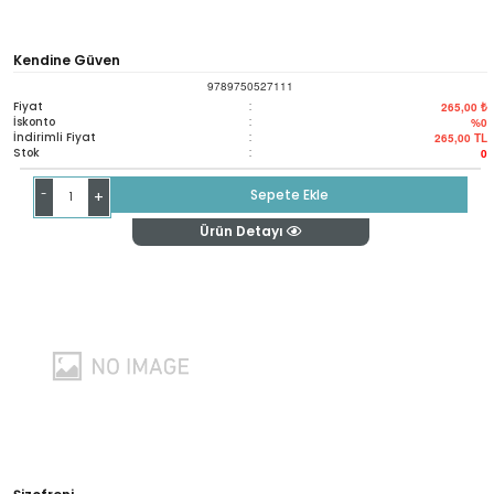
Kendine Güven
9789750527111
Fiyat
:
265,00 ₺
İskonto
:
%0
İndirimli Fiyat
:
265,00
TL
Stok
:
0
-
Sepete Ekle
+
Ürün Detayı