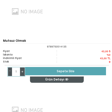
Mutsuz Olmak
9789750514135
Fiyat
:
43,00 ₺
İskonto
:
%0
İndirimli Fiyat
:
43,00
TL
Stok
:
0
-
Sepete Ekle
+
Ürün Detayı