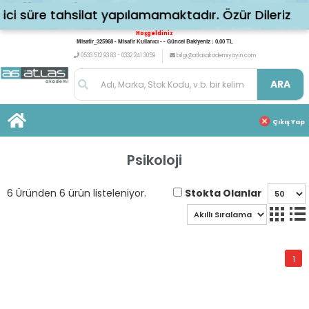
 süre tahsilat yapılamamaktadır. Özür Dileriz
Hoşgeldiniz
Misafir_325968 - Misafir Kullanıcı - - Güncel Bakiyeniz : 0,00 TL
0533 512 93 83 - 0332 241 3059
bilgi@atlasakademiyayin.com
ARA
Çıkış Yap
Psikoloji
Stokta Olanlar
6 Üründen 6 ürün listeleniyor.
1