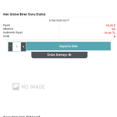
Her Güne Birer Soru Daha
9789750819377
Fiyat
:
55,00 ₺
İskonto
:
%0
İndirimli Fiyat
:
55,00
TL
Stok
:
0
-
Sepete Ekle
+
Ürün Detayı