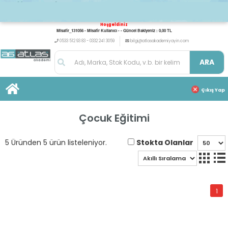
Hoşgeldiniz
Misafir_131056 - Misafir Kullanıcı - - Güncel Bakiyeniz : 0,00 TL
0533 512 93 83 - 0332 241 3059
bilgi@atlasakademiyayin.com
ARA
Çıkış Yap
Çocuk Eğitimi
Stokta Olanlar
5 Üründen 5 ürün listeleniyor.
1