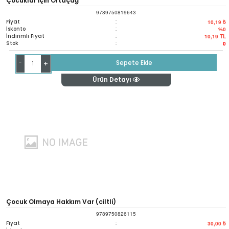
Çocuklar İçin Ortaçağ
9789750819643
Fiyat
:
10,19 ₺
İskonto
:
%0
İndirimli Fiyat
:
10,19
TL
Stok
:
0
-
Sepete Ekle
+
Ürün Detayı
Çocuk Olmaya Hakkım Var (ciltli)
9789750826115
Fiyat
:
30,00 ₺