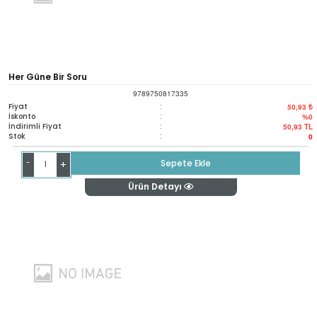
Her Güne Bir Soru
9789750817335
Fiyat
:
50,93 ₺
İskonto
:
%0
İndirimli Fiyat
:
50,93
TL
Stok
:
0
-
Sepete Ekle
+
Ürün Detayı