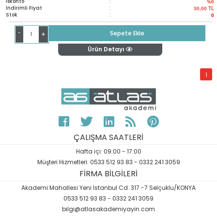
İskonto
:
%0
İndirimli Fiyat
:
30,00
TL
Stok
:
0
-
Sepete Ekle
+
Ürün Detayı
1
ÇALIŞMA SAATLERİ
Hafta içi: 09:00 - 17:00
Müşteri Hizmetleri: 0533 512 93 83 - 0332 241 3059
FİRMA BİLGİLERİ
Akademi Mahallesi Yeni İstanbul Cd. 317 -7 Selçuklu/KONYA
0533 512 93 83 - 0332 241 3059
bilgi@atlasakademiyayin.com