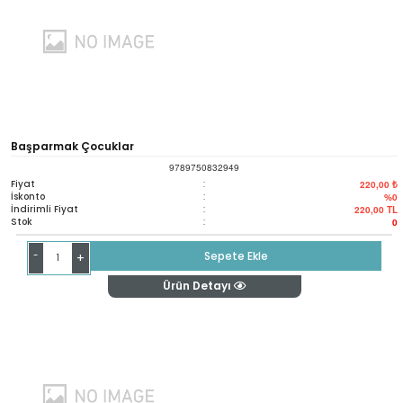
Başparmak Çocuklar
9789750832949
Fiyat
:
220,00 ₺
İskonto
:
%0
İndirimli Fiyat
:
220,00
TL
Stok
:
0
-
Sepete Ekle
+
Ürün Detayı