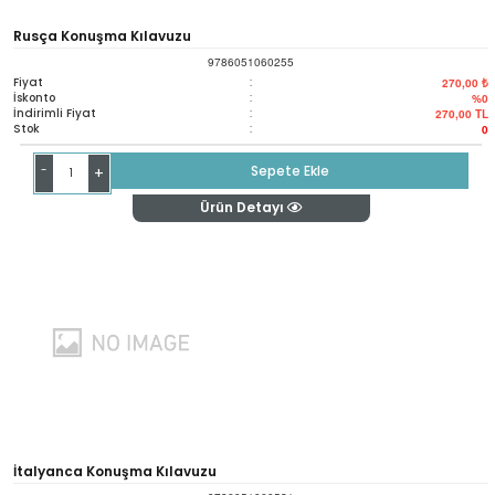
Rusça Konuşma Kılavuzu
9786051060255
Fiyat
:
270,00 ₺
İskonto
:
%0
İndirimli Fiyat
:
270,00
TL
Stok
:
0
-
Sepete Ekle
+
Ürün Detayı
İtalyanca Konuşma Kılavuzu