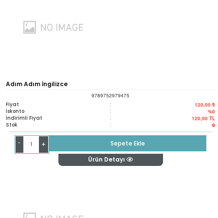
Adım Adım İngilizce
9789752979475
Fiyat
:
120,00 ₺
İskonto
:
%0
İndirimli Fiyat
:
120,00
TL
Stok
:
0
-
Sepete Ekle
+
Ürün Detayı