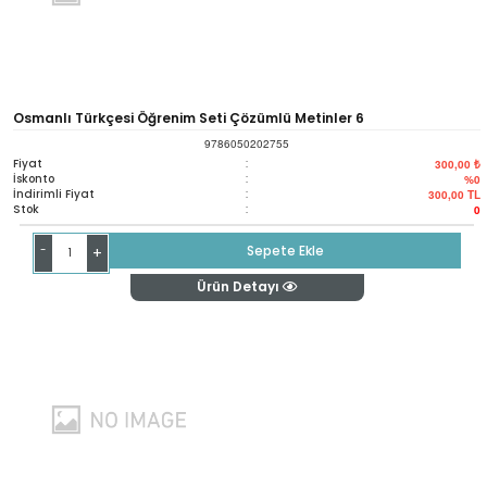
Osmanlı Türkçesi Öğrenim Seti Çözümlü Metinler 6
9786050202755
Fiyat
:
300,00 ₺
İskonto
:
%0
İndirimli Fiyat
:
300,00
TL
Stok
:
0
-
Sepete Ekle
+
Ürün Detayı