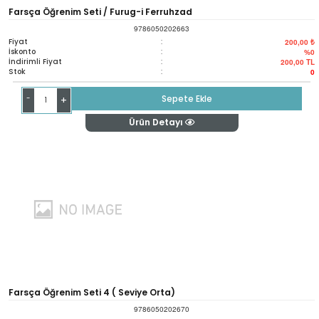
Farsça Öğrenim Seti / Furug-i Ferruhzad
9786050202663
Fiyat
:
200,00 ₺
İskonto
:
%0
İndirimli Fiyat
:
200,00
TL
Stok
:
0
-
Sepete Ekle
+
Ürün Detayı
Farsça Öğrenim Seti 4 ( Seviye Orta)
9786050202670