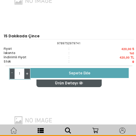
15 Dakikada Çince
9789752979741
Fiyat
:
420,00 ₺
İskonto
:
%0
İndirimli Fiyat
:
420,00
TL
Stok
:
0
-
Sepete Ekle
+
Ürün Detayı