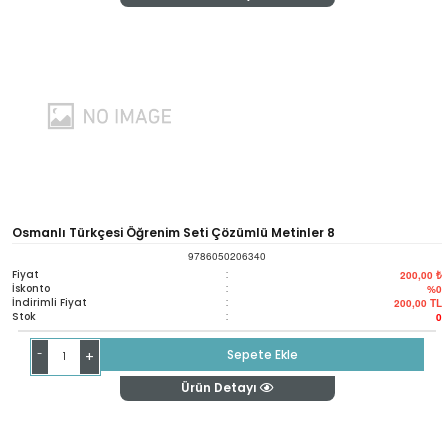
Osmanlı Türkçesi Öğrenim Seti Çözümlü Metinler 8
9786050206340
Fiyat
:
200,00 ₺
İskonto
:
%0
İndirimli Fiyat
:
200,00
TL
Stok
:
0
-
Sepete Ekle
+
Ürün Detayı