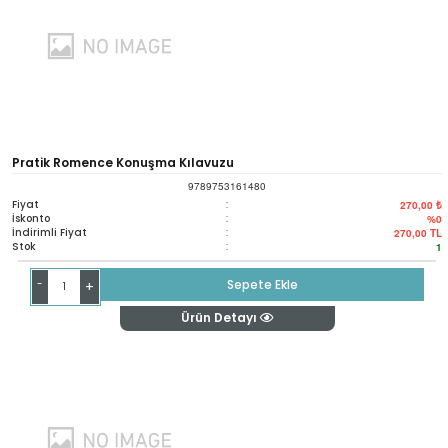
Pratik Romence Konuşma Kılavuzu
9789753161480
Fiyat
:
270,00 ₺
İskonto
:
%0
İndirimli Fiyat
:
270,00
TL
Stok
:
1
-
Sepete Ekle
+
Ürün Detayı