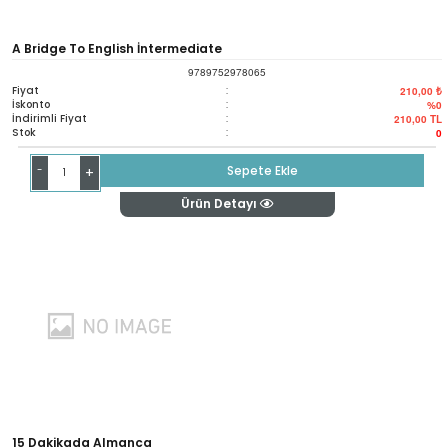
A Bridge To English İntermediate
9789752978065
Fiyat
:
210,00 ₺
İskonto
:
%0
İndirimli Fiyat
:
210,00
TL
Stok
:
0
-
Sepete Ekle
+
Ürün Detayı
15 Dakikada Almanca