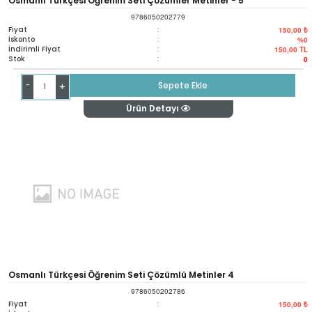
Osmanlı Türkçesi Öğrenim Seti Çözümler Metinler - 5
9786050202779
Fiyat
:
150,00 ₺
İskonto
:
%0
İndirimli Fiyat
:
150,00
TL
Stok
:
0
-
Sepete Ekle
+
Ürün Detayı
Osmanlı Türkçesi Öğrenim Seti Çözümlü Metinler 4
9786050202786
Fiyat
:
150,00 ₺