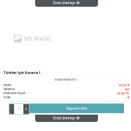
Ürün Detayı
Türkler İçin Korece 1
9789754687811
Fiyat
:
30,00 ₺
İskonto
:
%0
İndirimli Fiyat
:
30,00
TL
Stok
:
0
-
Sepete Ekle
+
Ürün Detayı