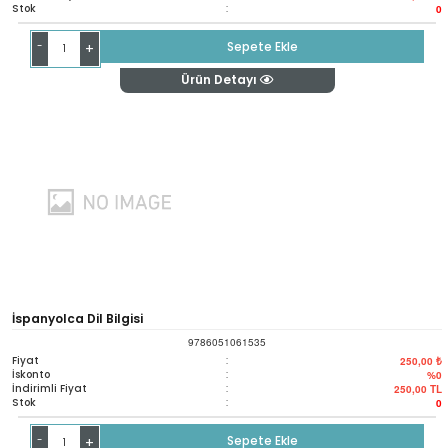
Stok
:
0
-
Sepete Ekle
+
Ürün Detayı
İspanyolca Dil Bilgisi
9786051061535
Fiyat
:
250,00 ₺
İskonto
:
%0
İndirimli Fiyat
:
250,00
TL
Stok
:
0
-
Sepete Ekle
+