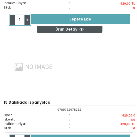
İndirimli Fiyat
:
420,00
TL
Stok
:
0
-
Sepete Ekle
+
Ürün Detayı
15 Dakikada İspanyolca
9789752978232
Fiyat
:
420,00 ₺
İskonto
:
%0
İndirimli Fiyat
:
420,00
TL
Stok
:
0