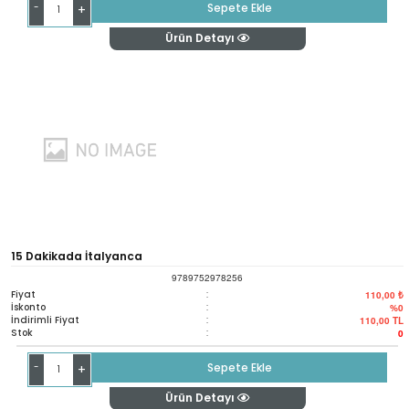
-
Sepete Ekle
+
Ürün Detayı
15 Dakikada İtalyanca
9789752978256
Fiyat
:
110,00 ₺
İskonto
:
%0
İndirimli Fiyat
:
110,00
TL
Stok
:
0
-
Sepete Ekle
+
Ürün Detayı