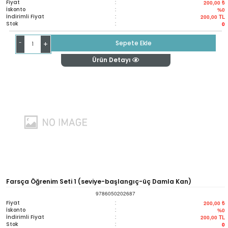
Fiyat
:
200,00 ₺
İskonto
:
%0
İndirimli Fiyat
:
200,00
TL
Stok
:
0
-
Sepete Ekle
+
Ürün Detayı
Farsça Öğrenim Seti 1 (seviye-başlangıç-üç Damla Kan)
9786050202687
Fiyat
:
200,00 ₺
İskonto
:
%0
İndirimli Fiyat
:
200,00
TL
Stok
:
0