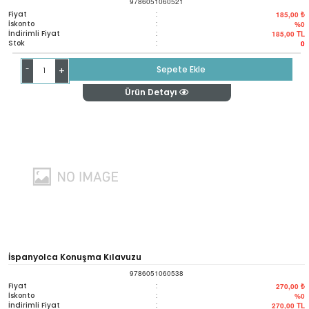
9786051060521
Fiyat
:
185,00 ₺
İskonto
:
%0
İndirimli Fiyat
:
185,00
TL
Stok
:
0
-
Sepete Ekle
+
Ürün Detayı
İspanyolca Konuşma Kılavuzu
9786051060538
Fiyat
:
270,00 ₺
İskonto
:
%0
İndirimli Fiyat
:
270,00
TL