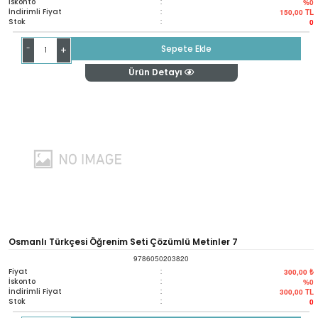
İskonto
:
%0
İndirimli Fiyat
:
150,00
TL
Stok
:
0
-
Sepete Ekle
+
Ürün Detayı
Osmanlı Türkçesi Öğrenim Seti Çözümlü Metinler 7
9786050203820
Fiyat
:
300,00 ₺
İskonto
:
%0
İndirimli Fiyat
:
300,00
TL
Stok
:
0