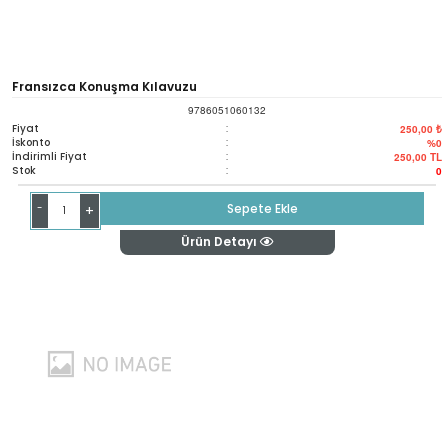
Fransızca Konuşma Kılavuzu
9786051060132
Fiyat
:
250,00 ₺
İskonto
:
%0
İndirimli Fiyat
:
250,00
TL
Stok
:
0
-
Sepete Ekle
+
Ürün Detayı