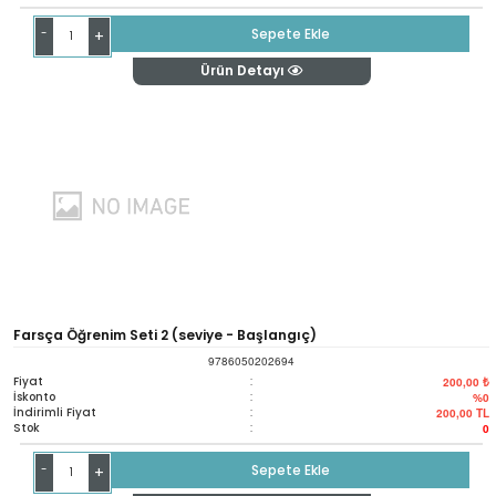
-
Sepete Ekle
+
Ürün Detayı
Farsça Öğrenim Seti 2 (seviye - Başlangıç)
9786050202694
Fiyat
:
200,00 ₺
İskonto
:
%0
İndirimli Fiyat
:
200,00
TL
Stok
:
0
-
Sepete Ekle
+