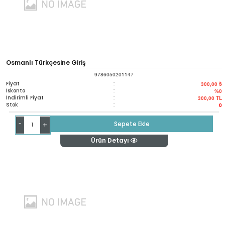
Osmanlı Türkçesine Giriş
9786050201147
Fiyat
:
300,00 ₺
İskonto
:
%0
İndirimli Fiyat
:
300,00
TL
Stok
:
0
-
Sepete Ekle
+
Ürün Detayı