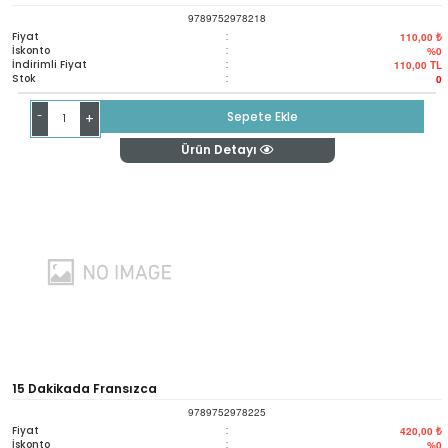
9789752978218
Fiyat
:
110,00 ₺
İskonto
:
%0
İndirimli Fiyat
:
110,00
TL
Stok
:
0
-
Sepete Ekle
+
Ürün Detayı
15 Dakikada Fransızca
9789752978225
Fiyat
:
420,00 ₺
İskonto
:
%0