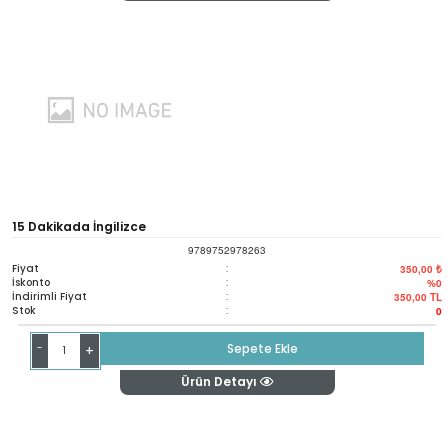
15 Dakikada İngilizce
9789752978263
Fiyat
:
350,00 ₺
İskonto
:
%0
İndirimli Fiyat
:
350,00
TL
Stok
:
0
-
Sepete Ekle
+
Ürün Detayı