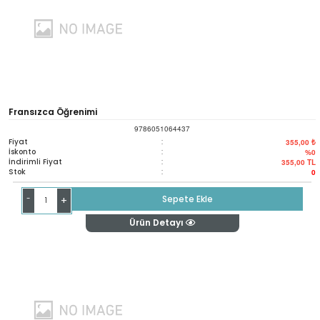
Fransızca Öğrenimi
9786051064437
Fiyat
:
355,00 ₺
İskonto
:
%0
İndirimli Fiyat
:
355,00
TL
Stok
:
0
-
Sepete Ekle
+
Ürün Detayı