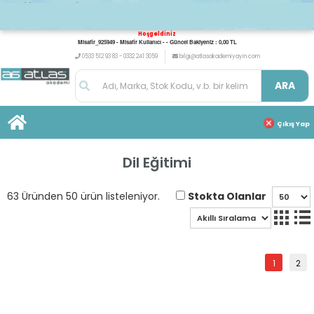
Hoşgeldiniz
Misafir_925949 - Misafir Kullanıcı - - Güncel Bakiyeniz : 0,00 TL
0533 512 93 83 - 0332 241 3059
bilgi@atlasakademiyayin.com
ARA
Çıkış Yap
Dil Eğitimi
Stokta Olanlar
63 Üründen 50 ürün listeleniyor.
1
2