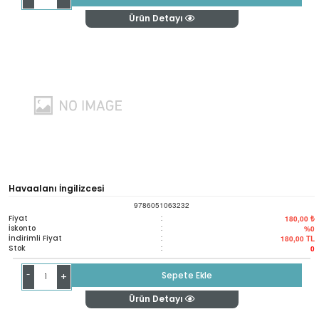
Ürün Detayı
Havaalanı İngilizcesi
9786051063232
Fiyat
:
180,00 ₺
İskonto
:
%0
İndirimli Fiyat
:
180,00
TL
Stok
:
0
-
Sepete Ekle
+
Ürün Detayı