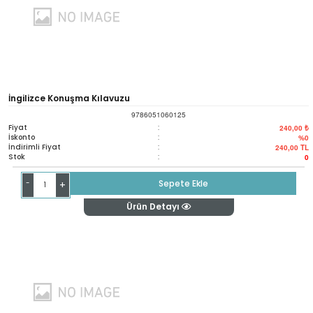
İngilizce Konuşma Kılavuzu
9786051060125
Fiyat
:
240,00 ₺
İskonto
:
%0
İndirimli Fiyat
:
240,00
TL
Stok
:
0
-
Sepete Ekle
+
Ürün Detayı