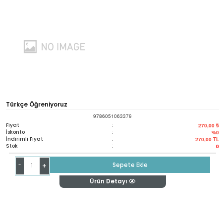
Türkçe Öğreniyoruz
9786051063379
Fiyat
:
270,00 ₺
İskonto
:
%0
İndirimli Fiyat
:
270,00
TL
Stok
:
0
-
Sepete Ekle
+
Ürün Detayı