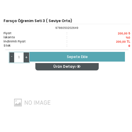
Farsça Öğrenim Seti 3 ( Seviye Orta)
9786050202649
Fiyat
:
200,00 ₺
İskonto
:
%0
İndirimli Fiyat
:
200,00
TL
Stok
:
0
-
Sepete Ekle
+
Ürün Detayı