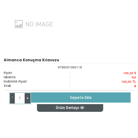
Almanca Konuşma Kılavuzu
9786051060118
Fiyat
:
195,00 ₺
İskonto
:
%0
İndirimli Fiyat
:
195,00
TL
Stok
:
0
-
Sepete Ekle
+
Ürün Detayı