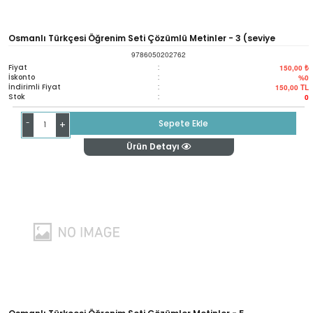
Osmanlı Türkçesi Öğrenim Seti Çözümlü Metinler - 3 (seviye
9786050202762
Başlangıç)
Fiyat
:
150,00 ₺
İskonto
:
%0
İndirimli Fiyat
:
150,00
TL
Stok
:
0
-
Sepete Ekle
+
Ürün Detayı