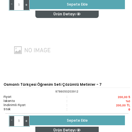
-
Sepete Ekle
+
Ürün Detayı
Osmanlı Türkçesi Öğrenim Seti Çözümlü Metinler - 7
9786050203912
Fiyat
:
200,00 ₺
İskonto
:
%0
İndirimli Fiyat
:
200,00
TL
Stok
:
0
-
Sepete Ekle
+
Ürün Detayı