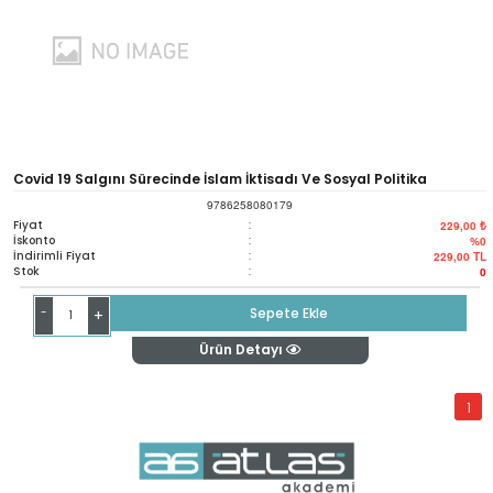
Covid 19 Salgını Sürecinde İslam İktisadı Ve Sosyal Politika
9786258080179
Fiyat
:
229,00 ₺
İskonto
:
%0
İndirimli Fiyat
:
229,00
TL
Stok
:
0
-
Sepete Ekle
+
Ürün Detayı
1