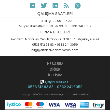
ÇALIŞMA SAATLERİ
Hafta içi: 09:00 - 17:00
Müşteri Hizmetleri: 0533 512 93 83 - 0332 241 3059
FİRMA BİLGİLERİ
Akademi Mahallesi Yeni İstanbul Cd. 317 -7 Selçuklu/KONYA
0533 512 93 83 - 0332 241 3059
bilgi@atlasakademiyayin.com
HESABIM
DİĞER
İLETİŞİM
Çağrı Merkezi
0533 512 93 83 - 0332 241 3059
Copyright © 2008 Atlas Akademi Yayın. Tüm hakları saklıdır.