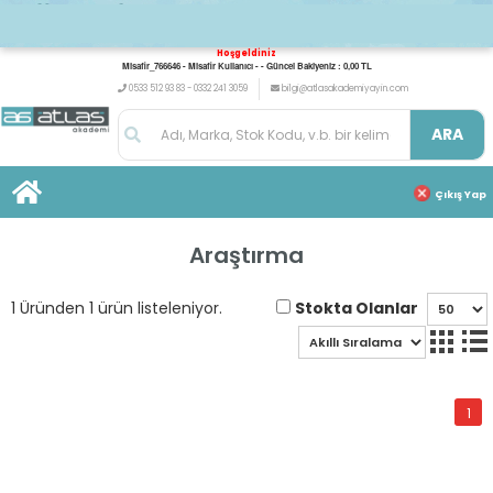
Hoşgeldiniz
Misafir_766646 - Misafir Kullanıcı - - Güncel Bakiyeniz : 0,00 TL
0533 512 93 83 - 0332 241 3059
bilgi@atlasakademiyayin.com
ARA
Çıkış Yap
Araştırma
Stokta Olanlar
1 Üründen 1 ürün listeleniyor.
1