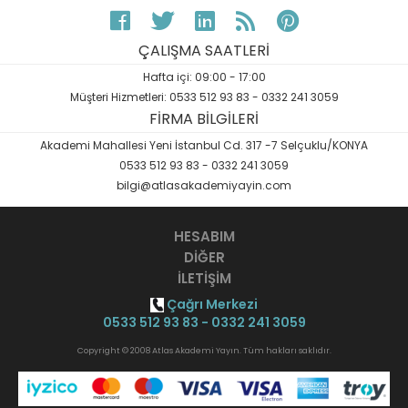
ÇALIŞMA SAATLERİ
Hafta içi: 09:00 - 17:00
Müşteri Hizmetleri: 0533 512 93 83 - 0332 241 3059
FİRMA BİLGİLERİ
Akademi Mahallesi Yeni İstanbul Cd. 317 -7 Selçuklu/KONYA
0533 512 93 83 - 0332 241 3059
bilgi@atlasakademiyayin.com
HESABIM
DİĞER
İLETİŞİM
Çağrı Merkezi
0533 512 93 83 - 0332 241 3059
Copyright © 2008 Atlas Akademi Yayın. Tüm hakları saklıdır.