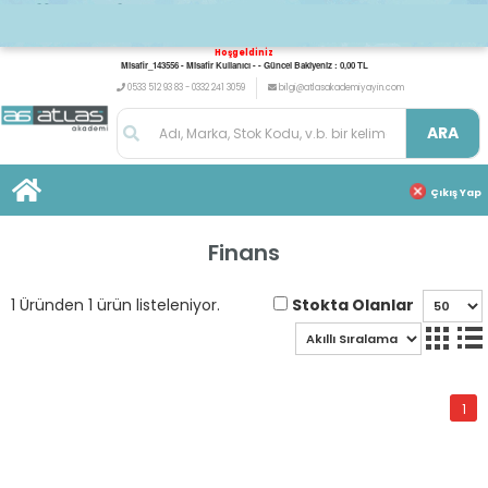
Hoşgeldiniz
Misafir_143556 - Misafir Kullanıcı - - Güncel Bakiyeniz : 0,00 TL
0533 512 93 83 - 0332 241 3059
bilgi@atlasakademiyayin.com
ARA
Çıkış Yap
Finans
Stokta Olanlar
1 Üründen 1 ürün listeleniyor.
1