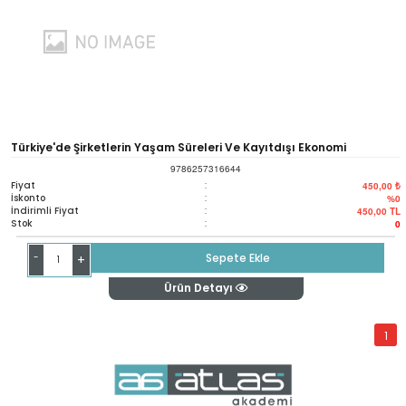
Türkiye'de Şirketlerin Yaşam Süreleri Ve Kayıtdışı Ekonomi
9786257316644
Fiyat
:
450,00 ₺
İskonto
:
%0
İndirimli Fiyat
:
450,00
TL
Stok
:
0
-
Sepete Ekle
+
Ürün Detayı
1