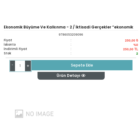
Ekonomik Büyüme Ve Kalkınma - 2 / İktisadi Gerçekler “ekonomik
9786053209096
Büyüme Ve Kalkınma” Başlıklı Kitabı Tamamlayıcı Seçilmiş Eserler
Fiyat
:
250,00 ₺
İskonto
:
%0
İndirimli Fiyat
:
250,00
TL
Stok
:
2
-
Sepete Ekle
+
Ürün Detayı