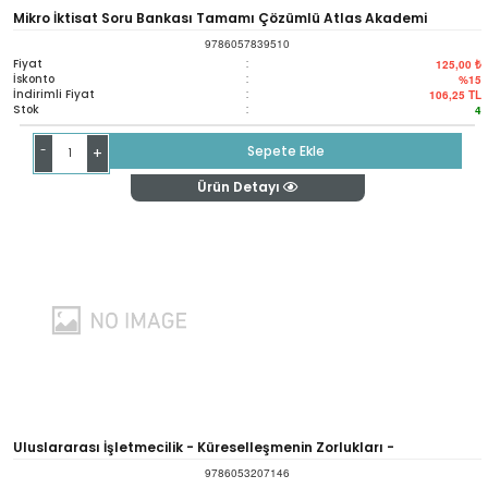
Mikro İktisat Soru Bankası Tamamı Çözümlü Atlas Akademi
9786057839510
Fiyat
:
125,00 ₺
İskonto
:
%15
İndirimli Fiyat
:
106,25
TL
Stok
:
4
-
Sepete Ekle
+
Ürün Detayı
Uluslararası İşletmecilik - Küreselleşmenin Zorlukları -
9786053207146
Internatıonal Busıness - The Challenges Of Globalization