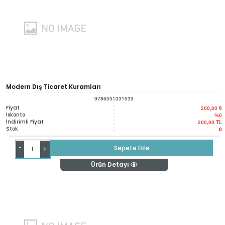
Modern Dış Ticaret Kuramları
9786051331539
Fiyat
:
200,00 ₺
İskonto
:
%0
İndirimli Fiyat
:
200,00
TL
Stok
:
0
-
Sepete Ekle
+
Ürün Detayı