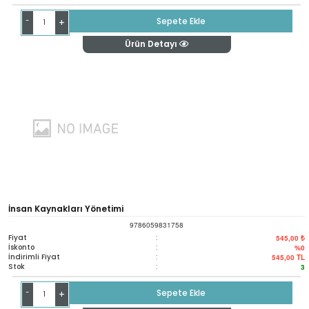
-
Sepete Ekle
+
Ürün Detayı
İnsan Kaynakları Yönetimi
9786059831758
Fiyat
:
545,00 ₺
İskonto
:
%0
İndirimli Fiyat
:
545,00
TL
Stok
:
3
-
Sepete Ekle
+