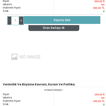
Fiyat
:
800,00 ₺
İskonto
:
%0
İndirimli Fiyat
:
800,00
TL
Stok
:
3
-
Sepete Ekle
+
Ürün Detayı
Verimlilik Ve Büyüme Kavram, Kuram Ve Politika
9786057895851
Fiyat
:
250,00 ₺
İskonto
:
%0
İndirimli Fiyat
:
250,00
TL
Stok
:
3