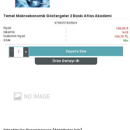
Temel Makroekonomik Göstergeler 2 Baskı Atlas Akademi
9786057839824
Fiyat
:
182,00 ₺
İskonto
:
%15
İndirimli Fiyat
:
154,70
TL
Stok
:
10+
-
Sepete Ekle
+
Ürün Detayı