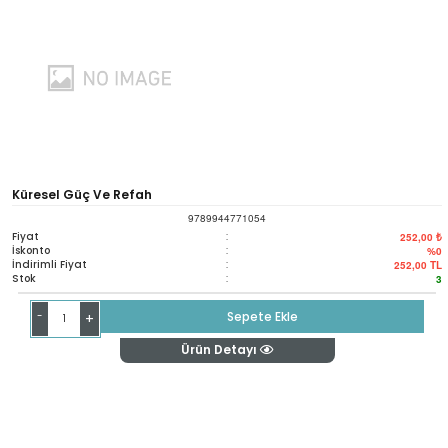
Küresel Güç Ve Refah
9789944771054
Fiyat
:
252,00 ₺
İskonto
:
%0
İndirimli Fiyat
:
252,00
TL
Stok
:
3
-
Sepete Ekle
+
Ürün Detayı