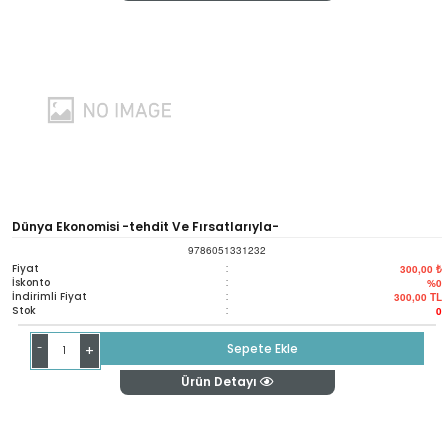
Dünya Ekonomisi -tehdit Ve Fırsatlarıyla-
9786051331232
Fiyat
:
300,00 ₺
İskonto
:
%0
İndirimli Fiyat
:
300,00
TL
Stok
:
0
-
Sepete Ekle
+
Ürün Detayı