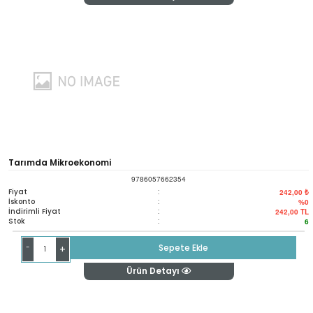
Tarımda Mikroekonomi
9786057662354
Fiyat
:
242,00 ₺
İskonto
:
%0
İndirimli Fiyat
:
242,00
TL
Stok
:
6
-
Sepete Ekle
+
Ürün Detayı