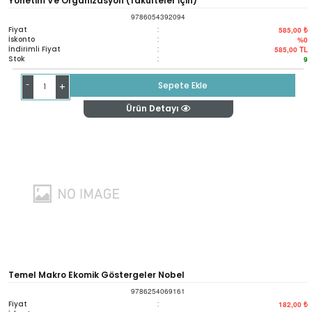
Yönetim Ve Organizasyon (fakülteler İçin)
9786054392094
Fiyat
:
585,00 ₺
İskonto
:
%0
İndirimli Fiyat
:
585,00
TL
Stok
:
9
-
Sepete Ekle
+
Ürün Detayı
Temel Makro Ekomik Göstergeler Nobel
9786254069161
Fiyat
:
182,00 ₺