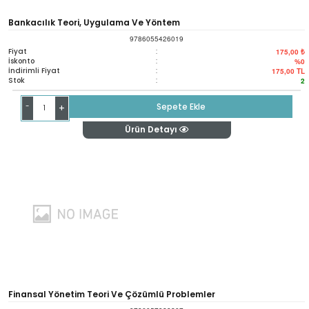
Bankacılık Teori, Uygulama Ve Yöntem
9786055426019
Fiyat
:
175,00 ₺
İskonto
:
%0
İndirimli Fiyat
:
175,00
TL
Stok
:
2
-
Sepete Ekle
+
Ürün Detayı
Finansal Yönetim Teori Ve Çözümlü Problemler