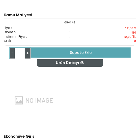
Kamu Maliyesi
694142
Fiyat
:
12,00 ₺
İskonto
:
%0
İndirimli Fiyat
:
12,00
TL
Stok
:
0
-
Sepete Ekle
+
Ürün Detayı
Ekonomiye Giriş