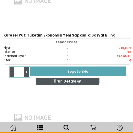
Küresel Put: Tüketim Ekonomisi Yeni Sapkınlık: Sosyal Bilinç
9786051331881
Fiyat
:
240,00 ₺
İskonto
:
%0
İndirimli Fiyat
:
240,00
TL
Stok
:
0
-
Sepete Ekle
+
Ürün Detayı