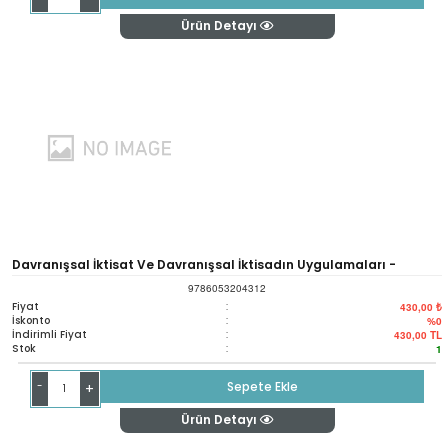
Ürün Detayı
Davranışsal İktisat Ve Davranışsal İktisadın Uygulamaları -
9786053204312
Behavioral Economics And Its Applications
Fiyat
:
430,00 ₺
İskonto
:
%0
İndirimli Fiyat
:
430,00
TL
Stok
:
1
-
Sepete Ekle
+
Ürün Detayı