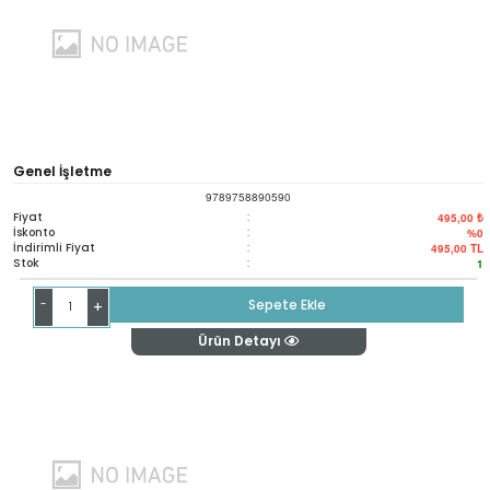
Genel İşletme
9789758890590
Fiyat
:
495,00 ₺
İskonto
:
%0
İndirimli Fiyat
:
495,00
TL
Stok
:
1
-
Sepete Ekle
+
Ürün Detayı