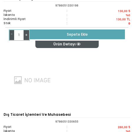
9786051330198
Fiyat
:
130,00 ₺
İskonto
:
%0
İndirimli Fiyat
:
130,00
TL
Stok
:
0
-
Sepete Ekle
+
Ürün Detayı
Dış Ticaret İşlemleri Ve Muhasebesi
9786051330655
Fiyat
:
280,00 ₺
İskonto
:
%0