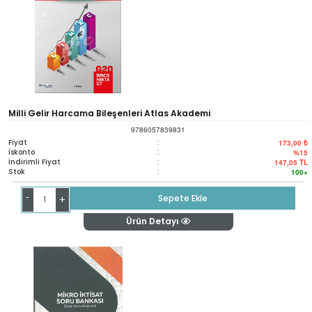
Milli Gelir Harcama Bileşenleri Atlas Akademi
9786057839831
Fiyat
:
173,00 ₺
İskonto
:
%15
İndirimli Fiyat
:
147,05
TL
Stok
:
100+
-
Sepete Ekle
+
Ürün Detayı