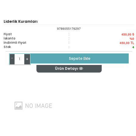
Liderlik Kuramları
9786055176297
Fiyat
:
450,00 ₺
İskonto
:
%0
İndirimli Fiyat
:
450,00
TL
Stok
:
4
-
Sepete Ekle
+
Ürün Detayı