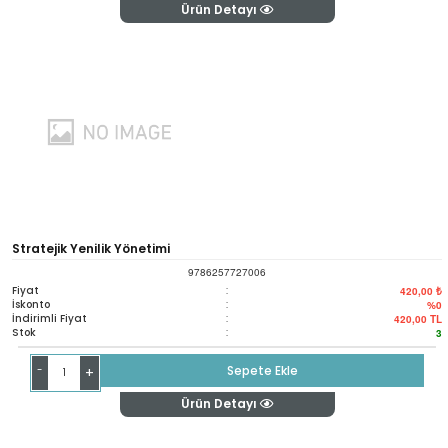
Ürün Detayı
Stratejik Yenilik Yönetimi
9786257727006
Fiyat
:
420,00 ₺
İskonto
:
%0
İndirimli Fiyat
:
420,00
TL
Stok
:
3
-
Sepete Ekle
+
Ürün Detayı