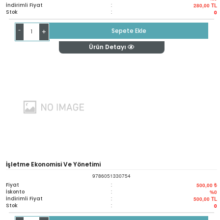
İndirimli Fiyat
:
280,00
TL
Stok
:
0
-
Sepete Ekle
+
Ürün Detayı
İşletme Ekonomisi Ve Yönetimi
9786051330754
Fiyat
:
500,00 ₺
İskonto
:
%0
İndirimli Fiyat
:
500,00
TL
Stok
:
0