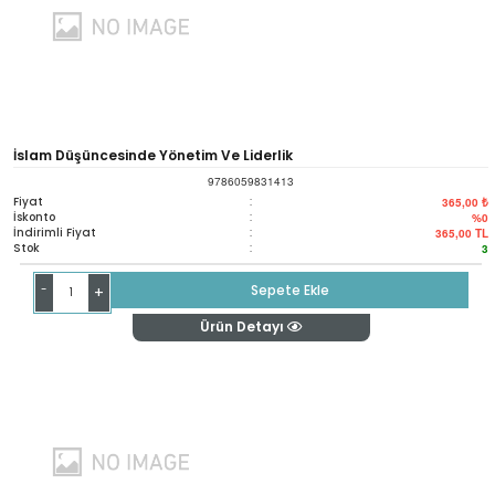
İslam Düşüncesinde Yönetim Ve Liderlik
9786059831413
Fiyat
:
365,00 ₺
İskonto
:
%0
İndirimli Fiyat
:
365,00
TL
Stok
:
3
-
Sepete Ekle
+
Ürün Detayı