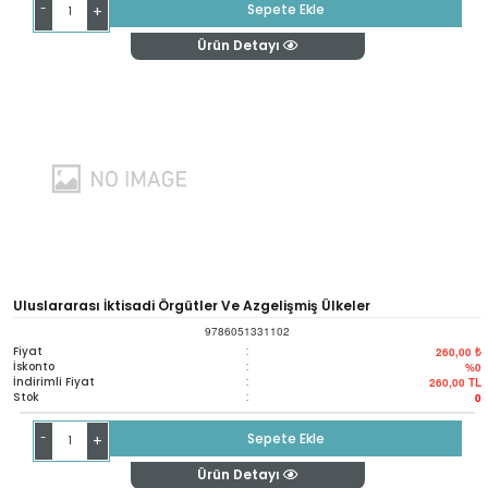
-
Sepete Ekle
+
Ürün Detayı
Uluslararası İktisadi Örgütler Ve Azgelişmiş Ülkeler
9786051331102
Fiyat
:
260,00 ₺
İskonto
:
%0
İndirimli Fiyat
:
260,00
TL
Stok
:
0
-
Sepete Ekle
+
Ürün Detayı