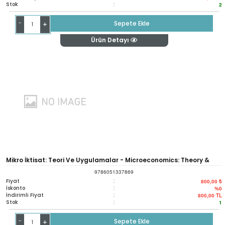
Stok
:
2
-
Sepete Ekle
+
Ürün Detayı
Mikro İktisat: Teori Ve Uygulamalar - Microeconomics: Theory &
9786051337869
Applications
Fiyat
:
800,00 ₺
İskonto
:
%0
İndirimli Fiyat
:
800,00
TL
Stok
:
1
-
Sepete Ekle
+