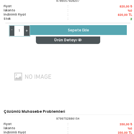
9786057928207
Fiyat
:
820,00 ₺
İskonto
:
%0
İndirimli Fiyat
:
820,00
TL
Stok
:
2
-
Sepete Ekle
+
Ürün Detayı
Çözümlü Muhasebe Problemleri
9799752886154
Fiyat
:
350,00 ₺
İskonto
:
%0
İndirimli Fiyat
:
350,00
TL