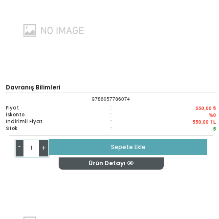
Davranış Bilimleri
9786057786074
Fiyat
:
550,00 ₺
İskonto
:
%0
İndirimli Fiyat
:
550,00
TL
Stok
:
5
-
Sepete Ekle
+
Ürün Detayı