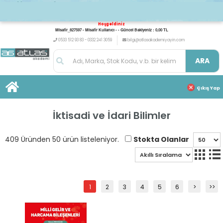
Hoşgeldiniz
Misafir_827597 - Misafir Kullanıcı - - Güncel Bakiyeniz : 0,00 TL
0533 512 93 83 - 0332 241 3059
bilgi@atlasakademiyayin.com
ARA
Çıkış Yap
İktisadi ve İdari Bilimler
Stokta Olanlar
409 Üründen 50 ürün listeleniyor.
1
2
3
4
5
6
>
>>