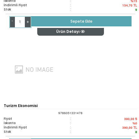
İskonto
:
%15
İndirimli Fiyat
:
154,70
TL
Stok
:
9
-
Sepete Ekle
+
Ürün Detayı
Turizm Ekonomisi
9786051331478
Fiyat
:
390,00 ₺
İskonto
:
%0
İndirimli Fiyat
:
390,00
TL
Stok
:
8