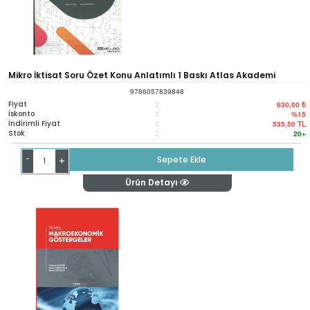
Mikro İktisat Soru Özet Konu Anlatımlı 1 Baskı Atlas Akademi
9786057839848
Fiyat
:
630,00 ₺
İskonto
:
%15
İndirimli Fiyat
:
535,50
TL
Stok
:
20+
-
Sepete Ekle
+
Ürün Detayı