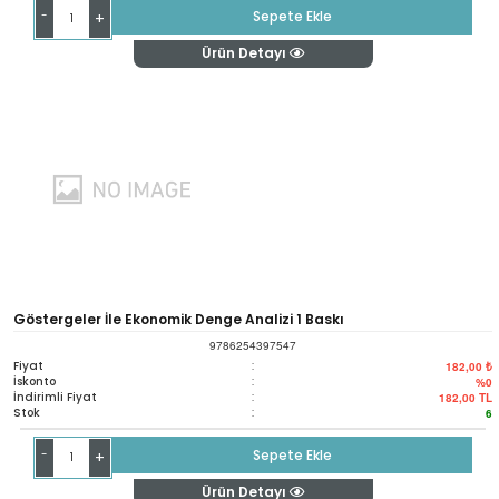
-
Sepete Ekle
+
Ürün Detayı
Göstergeler İle Ekonomik Denge Analizi 1 Baskı
9786254397547
Fiyat
:
182,00 ₺
İskonto
:
%0
İndirimli Fiyat
:
182,00
TL
Stok
:
6
-
Sepete Ekle
+
Ürün Detayı