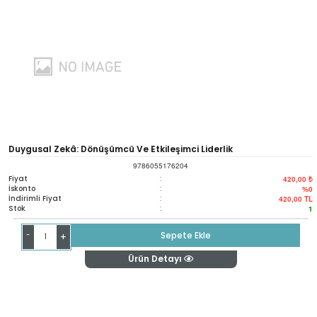
Duygusal Zekâ: Dönüşümcü Ve Etkileşimci Liderlik
9786055176204
Fiyat
:
420,00 ₺
İskonto
:
%0
İndirimli Fiyat
:
420,00
TL
Stok
:
1
-
Sepete Ekle
+
Ürün Detayı