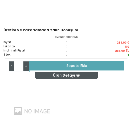
Üretim Ve Pazarlamada Yalın Dönüşüm
9786057005656
Fiyat
:
281,00 ₺
İskonto
:
%0
İndirimli Fiyat
:
281,00
TL
Stok
:
1
-
Sepete Ekle
+
Ürün Detayı