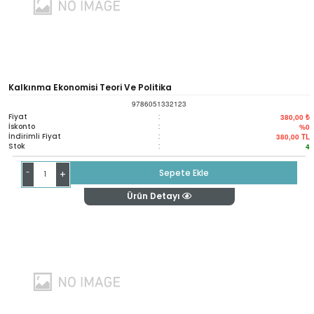
Kalkınma Ekonomisi Teori Ve Politika
9786051332123
Fiyat
:
380,00 ₺
İskonto
:
%0
İndirimli Fiyat
:
380,00
TL
Stok
:
4
-
Sepete Ekle
+
Ürün Detayı