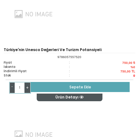
Türkiye'nin Unesco Değerleri Ve Turizm Potansiyeli
9786057557520
Fiyat
:
750,00 ₺
İskonto
:
%0
İndirimli Fiyat
:
750,00
TL
Stok
:
0
-
Sepete Ekle
+
Ürün Detayı