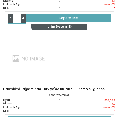
İskonto
:
%0
İndirimli Fiyat
:
450,00
TL
Stok
:
0
-
Sepete Ekle
+
Ürün Detayı
Halkbilimi Bağlamında Türkiye'de Kültürel Turizm Ve Eğlence
9786257405102
Kültürü
Fiyat
:
550,00 ₺
İskonto
:
%0
İndirimli Fiyat
:
550,00
TL
Stok
:
0