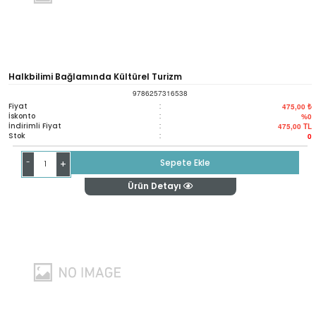
Halkbilimi Bağlamında Kültürel Turizm
9786257316538
Fiyat
:
475,00 ₺
İskonto
:
%0
İndirimli Fiyat
:
475,00
TL
Stok
:
0
-
Sepete Ekle
+
Ürün Detayı