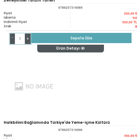
Deneyimsel Turizm Türleri
9786257316989
Fiyat
:
520,00 ₺
İskonto
:
%0
İndirimli Fiyat
:
520,00
TL
Stok
:
0
-
Sepete Ekle
+
Ürün Detayı
Halkbilimi Bağlamında Türkiye'de Yeme-içme Kültürü
9786257316996
Fiyat
:
450,00 ₺