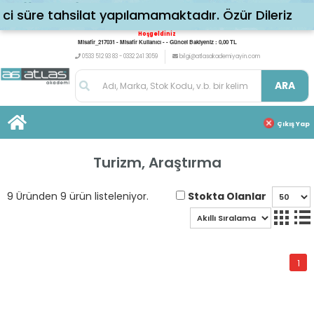
süre tahsilat yapılamamaktadır. Özür Dileriz
Hoşgeldiniz
Misafir_217031 - Misafir Kullanıcı - - Güncel Bakiyeniz : 0,00 TL
0533 512 93 83 - 0332 241 3059
bilgi@atlasakademiyayin.com
ARA
Çıkış Yap
Turizm, Araştırma
Stokta Olanlar
9 Üründen 9 ürün listeleniyor.
1