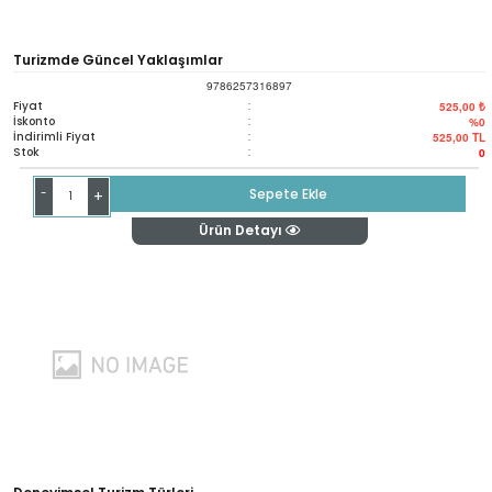
Turizmde Güncel Yaklaşımlar
9786257316897
Fiyat
:
525,00 ₺
İskonto
:
%0
İndirimli Fiyat
:
525,00
TL
Stok
:
0
-
Sepete Ekle
+
Ürün Detayı