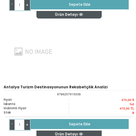
-
Sepete Ekle
+
Ürün Detayı
Antalya Turizm Destinasyonunun Rekabetçilik Analizi
9786257915038
Fiyat
:
475,00 ₺
İskonto
:
%0
İndirimli Fiyat
:
475,00
TL
Stok
:
0
-
Sepete Ekle
+
Ürün Detayı