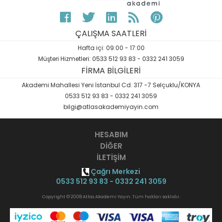
ÇALIŞMA SAATLERİ
Hafta içi: 09:00 - 17:00
Müşteri Hizmetleri: 0533 512 93 83 - 0332 241 3059
FİRMA BİLGİLERİ
Akademi Mahallesi Yeni İstanbul Cd. 317 -7 Selçuklu/KONYA
0533 512 93 83 - 0332 241 3059
bilgi@atlasakademiyayin.com
HESABIM
DİĞER
İLETİŞİM
Çağrı Merkezi
0533 512 93 83 - 0332 241 3059
Copyright © 2008 Atlas Akademi Yayın. Tüm hakları saklıdır.