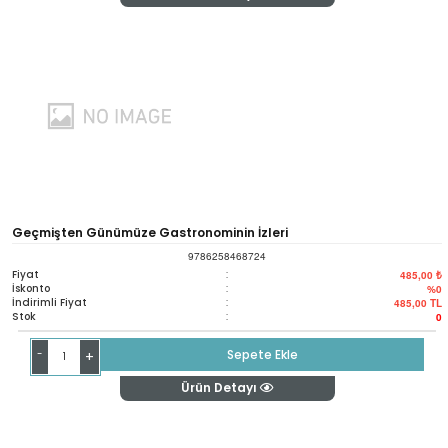
Geçmişten Günümüze Gastronominin İzleri
9786258468724
Fiyat
:
485,00 ₺
İskonto
:
%0
İndirimli Fiyat
:
485,00
TL
Stok
:
0
-
Sepete Ekle
+
Ürün Detayı