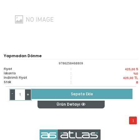
Yapmadan Dönme
9786258468809
Fiyat
:
425,00 ₺
İskonto
:
%0
İndirimli Fiyat
:
425,00
TL
Stok
:
0
-
Sepete Ekle
+
Ürün Detayı
1