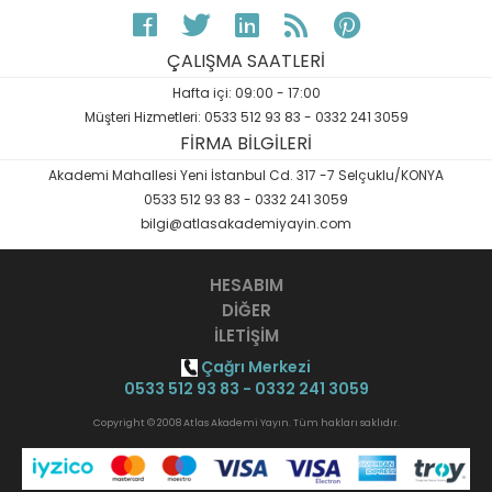
ÇALIŞMA SAATLERİ
Hafta içi: 09:00 - 17:00
Müşteri Hizmetleri: 0533 512 93 83 - 0332 241 3059
FİRMA BİLGİLERİ
Akademi Mahallesi Yeni İstanbul Cd. 317 -7 Selçuklu/KONYA
0533 512 93 83 - 0332 241 3059
bilgi@atlasakademiyayin.com
HESABIM
DİĞER
İLETİŞİM
Çağrı Merkezi
0533 512 93 83 - 0332 241 3059
Copyright © 2008 Atlas Akademi Yayın. Tüm hakları saklıdır.