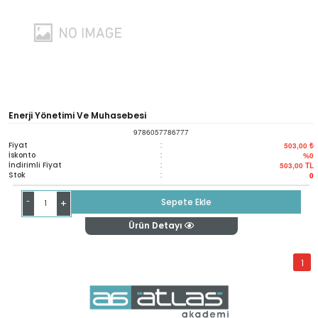
Enerji Yönetimi Ve Muhasebesi
9786057786777
Fiyat
:
503,00 ₺
İskonto
:
%0
İndirimli Fiyat
:
503,00
TL
Stok
:
0
-
Sepete Ekle
+
Ürün Detayı
1