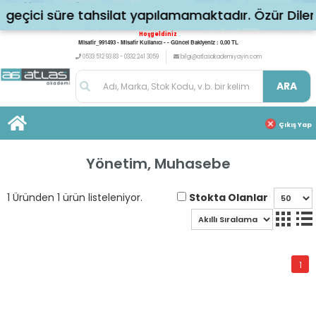
eçici süre tahsilat yapılamamaktadır. Özür Dileri
Hoşgeldiniz
Misafir_991493 - Misafir Kullanıcı - - Güncel Bakiyeniz : 0,00 TL
0533 512 93 83 - 0332 241 3059
bilgi@atlasakademiyayin.com
ARA
Çıkış Yap
Yönetim, Muhasebe
Stokta Olanlar
1 Üründen 1 ürün listeleniyor.
1